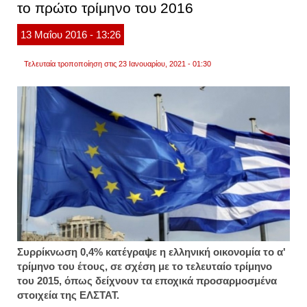
το πρώτο τρίμηνο του 2016
της
ύφεση
κλείνε
13
Μαΐου
2016
- 13:26
Τελευταία τροποποίηση στις 23 Ιανουαρίου, 2021 - 01:30
Συρρίκνωση 0,4% κατέγραψε η ελληνική οικονομία το α'
τρίμηνο του έτους, σε σχέση με το τελευταίο τρίμηνο
του 2015, όπως δείχνουν τα εποχικά προσαρμοσμένα
στοιχεία της ΕΛΣΤΑΤ.