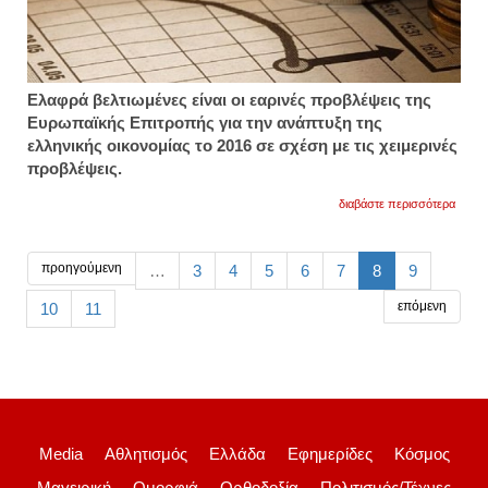
Ελαφρά βελτιωμένες είναι οι εαρινές προβλέψεις της
Ευρωπαϊκής Επιτροπής για την ανάπτυξη της
ελληνικής οικονομίας το 2016 σε σχέση με τις χειμερινές
προβλέψεις.
για
διαβάστε περισσότερα
κομισι
αναμέ
έλλει
3,1%
προηγούμενη
…
3
4
5
6
7
8
9
το
2016
επόμενη
10
11
για
ελλάδ
1,8%
το
2017
Media
Αθλητισμός
Ελλάδα
Εφημερίδες
Κόσμος
Μαγειρική
Ομορφιά
Ορθοδοξία
Πολιτισμός/Τέχνες