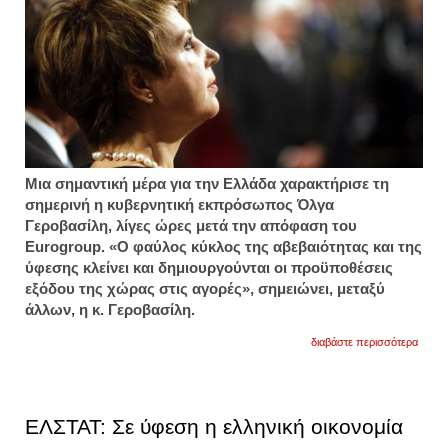
Μια σημαντική μέρα για την Ελλάδα χαρακτήρισε τη
σημερινή η κυβερνητική εκπρόσωπος Όλγα
Γεροβασίλη, λίγες ώρες μετά την απόφαση του
Eurogroup. «Ο φαύλος κύκλος της αβεβαιότητας και της
ύφεσης κλείνει και δημιουργούνται οι προϋποθέσεις
εξόδου της χώρας στις αγορές», σημειώνει, μεταξύ
άλλων, η κ. Γεροβασίλη.
για
διαβάστε περισσότερα
γεροβ
ο
φαύλο
κύκλο
της
ΕΛΣΤΑΤ: Σε ύφεση η ελληνική οικονομία
αβεβα
και