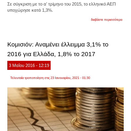
Σε σύγκριση με το α' τρίμηνο του 2015, το ελληνικό ΑΕΠ
υποχώρησε κατά 1,3%.
για
διαβάστε περισσότερα
ελστατ
σε
ύφεσ
η
ελλην
Κομισιόν: Αναμένει έλλειμμα 3,1% το
οικον
το
2016 για Ελλάδα, 1,8% το 2017
πρώτ
τρίμη
του
3
Μαΐου
2016
- 12:19
2016
Τελευταία τροποποίηση στις 23 Ιανουαρίου, 2021 - 01:30