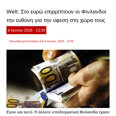
φωτιά
στην
Welt: Στο ευρώ επιρρίπτουν οι Φινλανδοί
κνωσ
δεκάδ
την ευθύνη για την ύφεση στη χώρα τους
στρέμ
έχουν
γίνει
6
Ιουνίου
2016
- 13:34
στάχτ
Τελευταία τροποποίηση στις 6 Ιουνίου, 2016 - 13:35
Εγινε και αυτό. Η άλλοτε υποδειγματική Φινλανδία
έχασε