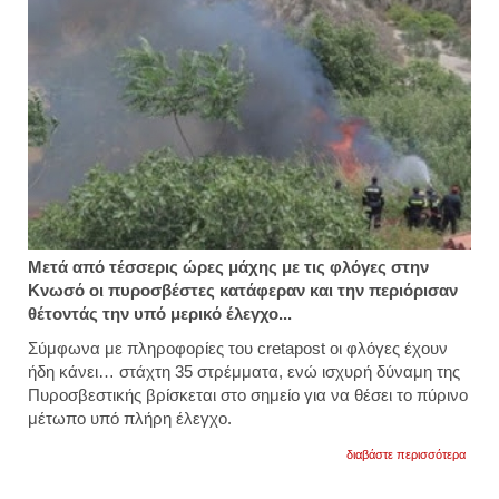
Μετά από τέσσερις ώρες μάχης με τις φλόγες στην
Κνωσό οι πυροσβέστες κατάφεραν και την περιόρισαν
θέτοντάς την υπό μερικό έλεγχο...
Σύμφωνα με πληροφορίες του cretapost οι φλόγες έχουν
ήδη κάνει… στάχτη 35 στρέμματα, ενώ ισχυρή δύναμη της
Πυροσβεστικής βρίσκεται στο σημείο για να θέσει το πύρινο
μέτωπο υπό πλήρη έλεγχο.
για
διαβάστε περισσότερα
σε
ύφεσ
η