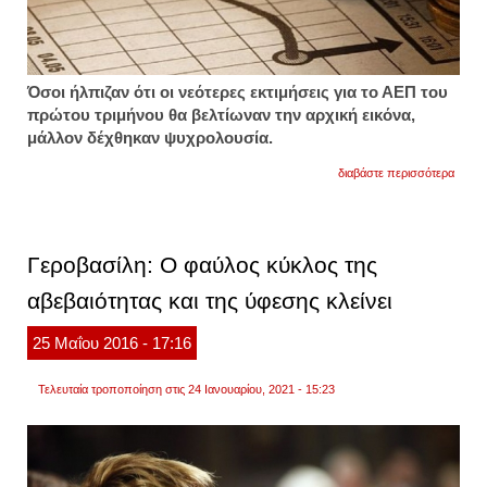
Όσοι ήλπιζαν ότι οι νεότερες εκτιμήσεις για το ΑΕΠ του
πρώτου τριμήνου θα βελτίωναν την αρχική εικόνα,
μάλλον δέχθηκαν ψυχρολουσία.
για
διαβάστε περισσότερα
ψυχρο
για
την
οικονο
υφεσ
Γεροβασίλη: Ο φαύλος κύκλος της
0,5%
το
αβεβαιότητας και της ύφεσης κλείνει
α'
τρίμη
2016
25
Μαΐου
2016
- 17:16
Τελευταία τροποποίηση στις 24 Ιανουαρίου, 2021 - 15:23