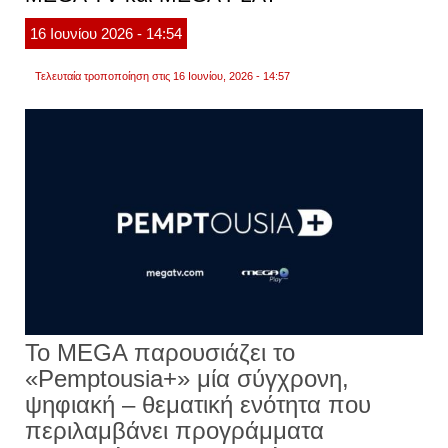
mega
tv
16
Ιουνίου
2026
- 14:54
και
mega
play
Τελευταία τροποποίηση στις 16 Ιουνίου, 2026 - 14:57
Το MEGA παρουσιάζει το
«Pemptousia+» μία σύγχρονη,
ψηφιακή – θεματική ενότητα που
περιλαμβάνει προγράμματα