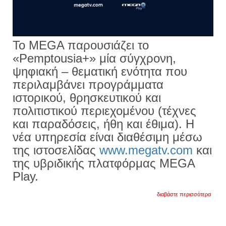
Το MEGA παρουσιάζει το
«Pemptousia+» μία σύγχρονη,
ψηφιακή – θεματική ενότητα που
περιλαμβάνει προγράμματα
ιστορικού, θρησκευτικού και
πολιτιστικού περιεχομένου (τέχνες
και παραδόσεις, ήθη και έθιμα). Η
νέα υπηρεσία είναι διαθέσιμη μέσω
της ιστοσελίδας
www.megatv.com
και
της υβριδικής πλατφόρμας MEGA
Play.
για
διαβάστε περισσότερα
«pemp
η
νέα
υπηρε