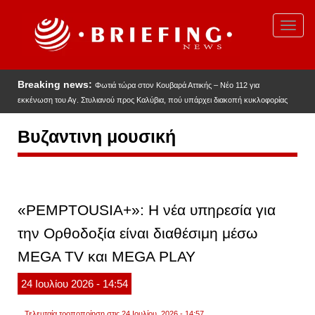
Παράκαμψη
προς
Toggl
το
navig
κυρίως
περιεχόμενο
Breaking news:
Φωτιά τώρα στον Κουβαρά Αττικής – Νέο 112 για
εκκένωση του Αγ. Στυλιανού προς Καλύβια, πού υπάρχει διακοπή κυκλοφορίας
Βυζαντινη μουσική
«PEMPTOUSIA+»: Η νέα υπηρεσία για
την Ορθοδοξία είναι διαθέσιμη μέσω
MEGA TV και MEGA PLAY
24
Ιουλίου
2026
- 14:54
Τελευταία τροποποίηση στις 24 Ιουλίου, 2026 - 14:57