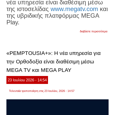
νέα υπηρεσία είναι διαθέσιμη μέσω
της ιστοσελίδας
www.megatv.com
και
της υβριδικής πλατφόρμας MEGA
Play.
για
διαβάστε περισσότερα
«pemp
η
νέα
υπηρε
για
«PEMPTOUSIA+»: Η νέα υπηρεσία για
την
ορθοδ
την Ορθοδοξία είναι διαθέσιμη μέσω
είναι
διαθέ
MEGA TV και MEGA PLAY
μέσω
mega
tv
23
Ιουλίου
2026
- 14:54
και
mega
play
Τελευταία τροποποίηση στις 23 Ιουλίου, 2026 - 14:57