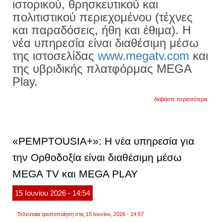
ιστορικού, θρησκευτικού και
πολιτιστικού περιεχομένου (τέχνες
και παραδόσεις, ήθη και έθιμα). Η
νέα υπηρεσία είναι διαθέσιμη μέσω
της ιστοσελίδας
www.megatv.com
και
της υβριδικής πλατφόρμας MEGA
Play.
για
διαβάστε περισσότερα
«pemp
η
νέα
υπηρε
για
«PEMPTOUSIA+»: Η νέα υπηρεσία για
την
ορθοδ
την Ορθοδοξία είναι διαθέσιμη μέσω
είναι
διαθέ
MEGA TV και MEGA PLAY
μέσω
mega
tv
15
Ιουνίου
2026
- 14:54
και
mega
play
Τελευταία τροποποίηση στις 15 Ιουνίου, 2026 - 14:57