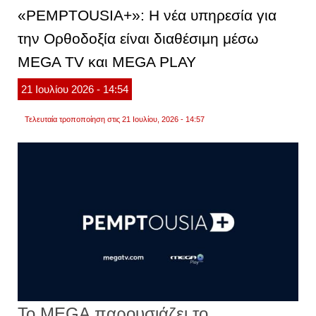
για
«PEMPTOUSIA+»: Η νέα υπηρεσία για
την
ορθοδ
την Ορθοδοξία είναι διαθέσιμη μέσω
είναι
διαθέ
MEGA TV και MEGA PLAY
μέσω
mega
tv
21
Ιουλίου
2026
- 14:54
και
mega
play
Τελευταία τροποποίηση στις 21 Ιουλίου, 2026 - 14:57
Το MEGA παρουσιάζει το