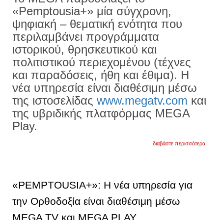
«Pemptousia+» μία σύγχρονη,
ψηφιακή – θεματική ενότητα που
περιλαμβάνει προγράμματα
ιστορικού, θρησκευτικού και
πολιτιστικού περιεχομένου (τέχνες
και παραδόσεις, ήθη και έθιμα). Η
νέα υπηρεσία είναι διαθέσιμη μέσω
της ιστοσελίδας
www.megatv.com
και
της υβριδικής πλατφόρμας MEGA
Play.
για
διαβάστε περισσότερα
«pemp
η
νέα
υπηρε
για
«PEMPTOUSIA+»: Η νέα υπηρεσία για
την
ορθοδ
την Ορθοδοξία είναι διαθέσιμη μέσω
είναι
διαθέ
MEGA TV και MEGA PLAY
μέσω