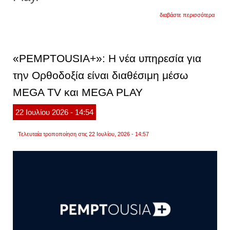
για
διαβάστε περισσότερα
«pemp
η
νέα
υπηρε
για
«PEMPTOUSIA+»: Η νέα υπηρεσία για
την
ορθοδ
την Ορθοδοξία είναι διαθέσιμη μέσω
είναι
διαθέ
MEGA TV και MEGA PLAY
μέσω
mega
tv
22
Ιουλίου
2026
- 14:54
και
mega
play
Τελευταία τροποποίηση στις 22 Ιουλίου, 2026 - 14:57