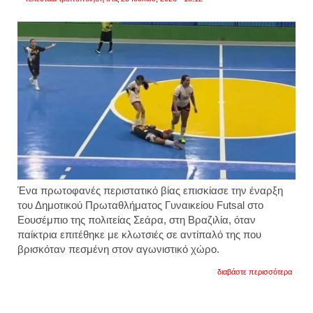
Ένα πρωτοφανές περιστατικό βίας επισκίασε την έναρξη
του Δημοτικού Πρωταθλήματος Γυναικείου Futsal στο
Εουσέμπιο της πολιτείας Σεάρα, στη Βραζιλία, όταν
παίκτρια επιτέθηκε με κλωτσιές σε αντίπαλό της που
βρισκόταν πεσμένη στον αγωνιστικό χώρο.
για
διαβάστε περισσότερα
βραζιλ
παίκτρ
κλώτ
αντίπ