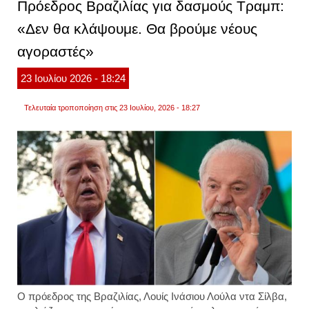
Πρόεδρος Βραζιλίας για δασμούς Τραμπ:
σε
αργεν
«Δεν θα κλάψουμε. Θα βρούμε νέους
και
της
αγοραστές»
βραζιλ
οργισ
ο
23
Ιουλίου
2026
- 18:24
χαβιέ
μιλέι
Τελευταία τροποποίηση στις 23 Ιουλίου, 2026 - 18:27
Ο πρόεδρος της Βραζιλίας, Λουίς Ινάσιου Λούλα ντα Σίλβα,