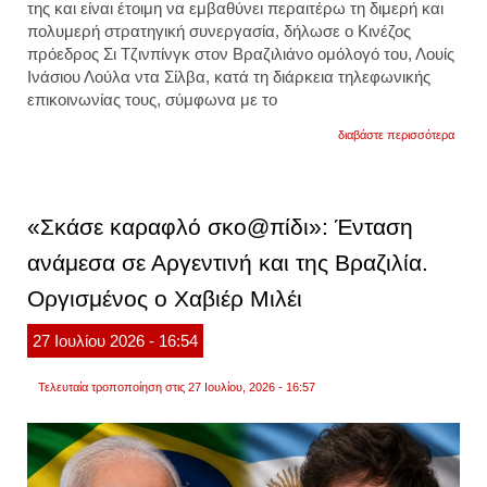
της και είναι έτοιμη να εμβαθύνει περαιτέρω τη διμερή και
πολυμερή στρατηγική συνεργασία, δήλωσε ο Κινέζος
πρόεδρος Σι Τζινπίνγκ στον Βραζιλιάνο ομόλογό του,
Λουίς
Ινάσιου Λούλα ντα Σίλβα
, κατά τη διάρκεια τηλεφωνικής
επικοινωνίας τους, σύμφωνα με το
για
διαβάστε περισσότερα
η
κίνα
στηρίζ
τη
βραζιλ
«Σκάσε καραφλό σκο@πίδι»: Ένταση
απένα
σε
ανάμεσα σε Αργεντινή και της Βραζιλία.
κάθε
«εξωτ
Οργισμένος ο Χαβιέρ Μιλέι
ανάμι
27
Ιουλίου
2026
- 16:54
Τελευταία τροποποίηση στις 27 Ιουλίου, 2026 - 16:57