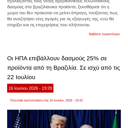
σχολιάζοντας τους νέους αμερικανικούς τελωνειακούς
δασμούς στα βραζιλιάνικα προϊόντα, ξεκαθάρισε ότι η
χώρα του δεν πρόκειται να μείνει άπραγη, τονίζοντας πως
θα αναζητήσει νέες αγορές για τις εξαγωγές της, ενώ θα
στηρίξει και τις επιχειρήσεις που πλήττονται.
για
διαβάστε περισσότερα
πρόεδ
βραζιλ
για
δασμο
τραμπ
Οι ΗΠΑ επιβάλλουν δασμούς 25% σε
«δεν
θα
προϊόντα από τη Βραζιλία. Σε ισχύ από τις
κλάψο
θα
22 Ιουλίου
βρούμ
νέους
αγορα
16
Ιουλίου
2026
- 19:39
Τελευταία τροποποίηση στις 16 Ιουλίου, 2026 - 19:42