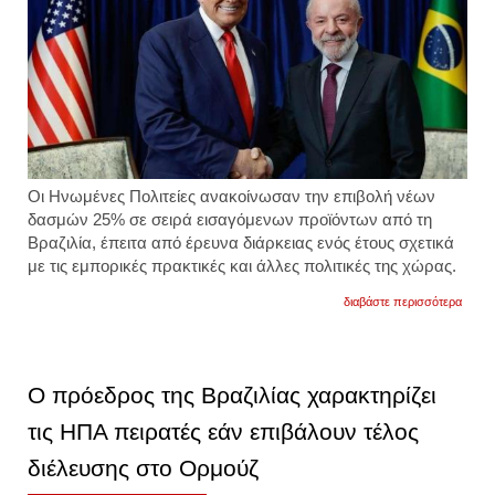
Οι
Ηνωμένες Πολιτείες
ανακοίνωσαν την
επιβολή νέων
δασμών 25%
σε σειρά εισαγόμενων προϊόντων από τη
Βραζιλία,
έπειτα από έρευνα διάρκειας ενός έτους σχετικά
με τις ε
μπορικές πρακτικές και άλλες πολιτικές της χώρας.
για
διαβάστε περισσότερα
οι
ηπα
επιβά
δασμο
25%
Ο πρόεδρος της Βραζιλίας χαρακτηρίζει
σε
προϊό
τις ΗΠΑ πειρατές εάν επιβάλουν τέλος
από
τη
διέλευσης στο Ορμούζ
βραζιλ
σε
ισχύ