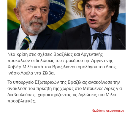
Νέα κρίση στις σχέσεις Βραζιλίας και Αργεντινής
προκαλούν οι δηλώσεις του προέδρου της Αργεντινής
Χαβιέρ Μιλέι κατά του Βραζιλιάνου ομολόγου του Λουίς
Ινάσιο Λούλα ντα Σίλβα.
Το υπουργείο Εξωτερικών της Βραζιλίας ανακοίνωσε την
ανάκληση του πρέσβη της χώρας στο Μπουένος Άιρες για
διαβουλεύσεις, χαρακτηρίζοντας τις δηλώσεις του Μιλέι
προσβλητικές.
για
διαβάστε περισσότερα
«σκά
καρα
σκο@π
έντασ
ανάμε