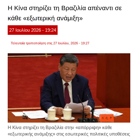
της
Η Κίνα στηρίζει τη Βραζιλία απέναντι σε
στο
κεφάλ
κάθε «εξωτερική ανάμιξη»
σε
αγών
futsal.
27
Ιουλίου
2026
- 19:24
τιμωρ
με
πεντα
Τελευταία τροποποίηση στις 27 Ιουλίου, 2026 - 19:27
αποκλ
βίντεο
Η
Κίνα
στηρίζει τη
Βραζιλία
στην «απόρριψη» κάθε
«εξωτερικής ανάμιξης» στις εσωτερικές πολιτικές υποθέσεις