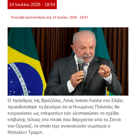
14
Ιουλίου
2026
- 18:54
από
τις
22
Τελευταία τροποποίηση στις 14 Ιουλίου, 2026 - 18:57
ιουλίο
Ο πρόεδρος της Βραζιλίας, Λουίς Ινάσιο Λούλα ντα Σίλβα,
προειδοποίησε τη Δευτέρα ότι οι Ηνωμένες Πολιτείες θα
ενεργούσαν ως «πειρατές» εάν υλοποιούσαν το σχέδιο
επιβολής τέλους στα πλοία που διέρχονται από τα Στενά
του Ορμούζ, το οποίο είχε ανακοινώσει νωρίτερα ο
Ντόναλντ Τραμπ.