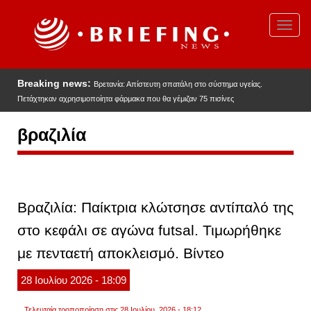
Παράκαμψη
προς
Toggl
το
navig
κυρίως
περιεχόμενο
Breaking news:
Βρετανία: Απίστευτη σπατάλη στο σύστημα υγείας.
Πετάχτηκαν αχρησιμοποίητα φάρμακα που θα γέμιζαν 75 πισίνες
βραζιλία
Βραζιλία: Παίκτρια κλώτσησε αντίπαλό της
στο κεφάλι σε αγώνα futsal. Τιμωρήθηκε
με πενταετή αποκλεισμό. Βίντεο
28
Ιουλίου
2026
- 18:09
Τελευταία τροποποίηση στις 28 Ιουλίου, 2026 - 18:12