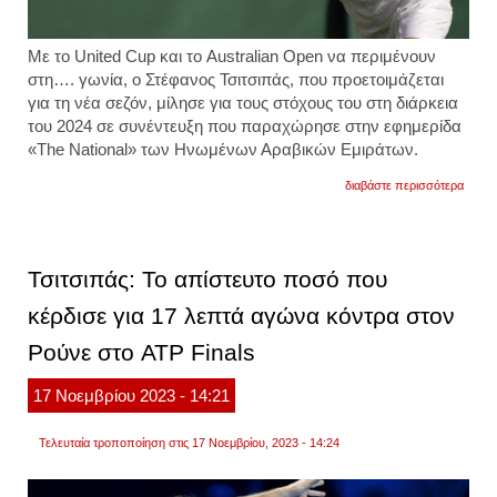
Με το United Cup και το Australian Open να περιμένουν
στη…. γωνία, ο Στέφανος Τσιτσιπάς, που προετοιμάζεται
για τη νέα σεζόν, μίλησε για τους στόχους του στη διάρκεια
του 2024 σε συνέντευξη που παραχώρησε στην εφημερίδα
«The National» των Ηνωμένων Αραβικών Εμιράτων.
για
διαβάστε περισσότερα
ο
στέφα
τσιτσι
αποκ
τους
Τσιτσιπάς: Το απίστευτο ποσό που
στόχο
του
κέρδισε για 17 λεπτά αγώνα κόντρα στον
για
το
Ρούνε στο ATP Finals
2024
–
«ολυμ
17
Νοεμβρίου
2023
- 14:21
μετάλ
και
grand
Τελευταία τροποποίηση στις 17 Νοεμβρίου, 2023 - 14:24
slam»