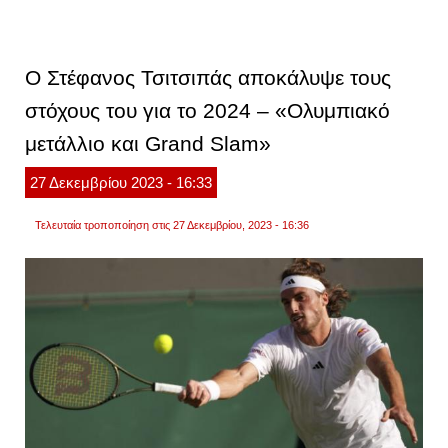
τσιτσι
–
ζβέρε
0-
2:
Ο Στέφανος Τσιτσιπάς αποκάλυψε τους
ήττα
για
στόχους του για το 2024 – «Ολυμπιακό
τον
έλλην
μετάλλιο και Grand Slam»
και
όλα
θα
27
Δεκεμβρίου
2023
- 16:33
κριθο
στο
μεικτό
Τελευταία τροποποίηση στις 27 Δεκεμβρίου, 2023 - 16:36
διπλό