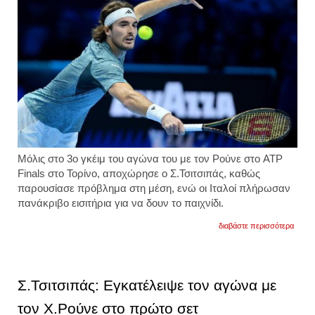
Μόλις στο 3ο γκέιμ του αγώνα του με τον Ρούνε στο ATP
Finals στο Τορίνο, αποχώρησε ο Σ.Τσιτσιπάς, καθώς
παρουσίασε πρόβλημα στη μέση, ενώ οι Ιταλοί πλήρωσαν
πανάκριβο εισιτήρια για να δουν το παιχνίδι.
για
διαβάστε περισσότερα
τσιτσι
το
απίστ
ποσό
που
Σ.Τσιτσιπάς: Εγκατέλειψε τον αγώνα με
κέρδι
για
τον Χ.Ρούνε στο πρώτο σετ
17