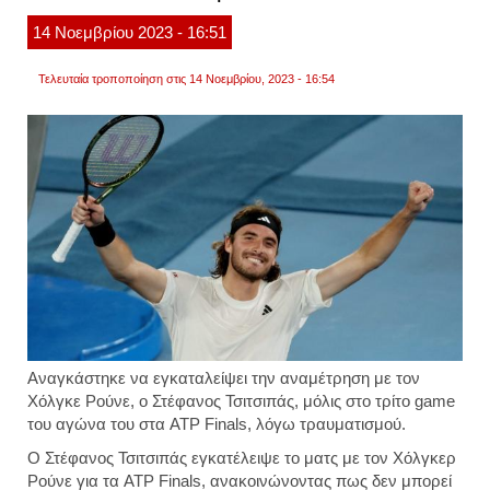
λεπτά
αγών
14
Νοεμβρίου
2023
- 16:51
κόντρ
στον
ρούνε
Τελευταία τροποποίηση στις 14 Νοεμβρίου, 2023 - 16:54
στο
atp
finals
Αναγκάστηκε να εγκαταλείψει την αναμέτρηση με τον
Χόλγκε Ρούνε, ο Στέφανος Τσιτσιπάς, μόλις στο τρίτο game
του αγώνα του στα ATP Finals, λόγω τραυματισμού.
Ο Στέφανος Τσιτσιπάς εγκατέλειψε το ματς με τον Χόλγκερ
Ρούνε για τα ATP Finals, ανακοινώνοντας πως δεν μπορεί