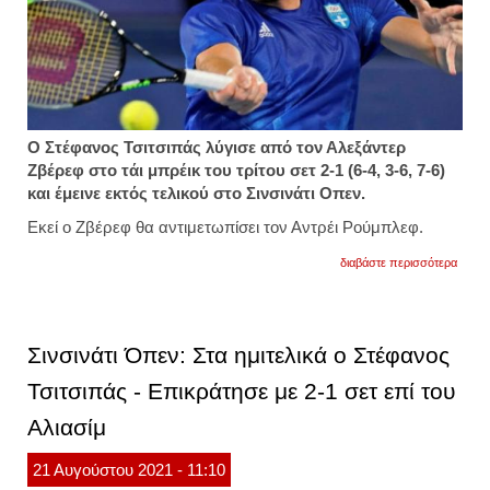
Ο Στέφανος Τσιτσιπάς λύγισε από τον Αλεξάντερ
Ζβέρεφ στο τάι μπρέικ του τρίτου σετ 2-1 (6-4, 3-6, 7-6)
και έμεινε εκτός τελικού στο Σινσινάτι Οπεν.
Εκεί ο Ζβέρεφ θα αντιμετωπίσει τον Αντρέι Ρούμπλεφ.
για
διαβάστε περισσότερα
σινσιν
οπεν:
δεν
τα
κατάφ
Σινσινάτι Όπεν: Στα ημιτελικά ο Στέφανος
ο
στέφα
Τσιτσιπάς - Επικράτησε με 2-1 σετ επί του
τσιτσι
-
Αλιασίμ
ηττήθ
από
τον
21
Αυγούστου
2021
- 11:10
ζβέρε