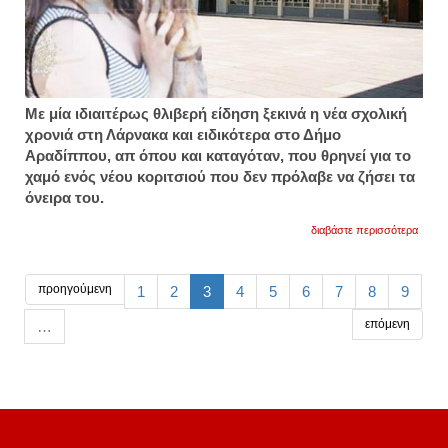
Με μία ιδιαιτέρως θλιβερή είδηση ξεκινά η νέα σχολική
χρονιά στη Λάρνακα και ειδικότερα στο Δήμο
Αραδίππου, απ όπου και καταγόταν, που θρηνεί για το
χαμό ενός νέου κοριτσιού που δεν πρόλαβε να ζήσει τα
όνειρα του.
για
διαβάστε περισσότερα
δεν
άντεξ
η
καρδι
προηγούμενη
1
2
3
4
5
6
7
8
9
της
17χρο
επόμενη
…
μαρίν
θλίψη
για
το
χαμό
της
μαθήτ