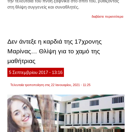
την τελευταία του πνοή ξαφνικά στο σπίτι του, βυθίζοντας
στη θλίψη συγγενείς και συναθλητές.
για
διαβάστε περισσότερα
θλίψη
έφυγε
24χρο
μπασκ
Δεν άντεξε η καρδιά της 17χρονης
Μαρίνας… Θλίψη για το χαμό της
μαθήτριας
5
Σεπτεμβρίου
2017
- 13:16
Τελευταία τροποποίηση στις 22 Ιανουαρίου, 2021 - 11:25