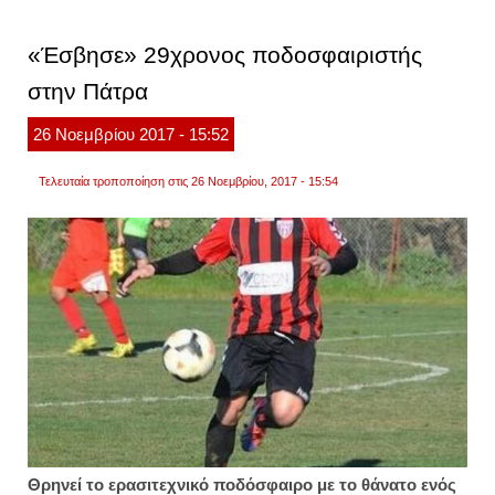
καλλι
κόσμο
πέθαν
«Έσβησε» 29χρονος ποδοσφαιριστής
ένας
από
στην Πάτρα
τους
σημαν
έλλην
26
Νοεμβρίου
2017
- 15:52
μουσι
Τελευταία τροποποίηση στις 26 Νοεμβρίου, 2017 - 15:54
Θρηνεί το ερασιτεχνικό ποδόσφαιρο με το θάνατο ενός