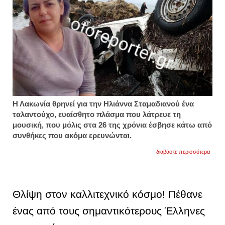
Η Λακωνία θρηνεί για την Ηλιάννα Σταμαδιανού ένα
ταλαντούχο, ευαίσθητο πλάσμα που λάτρευε τη
μουσική, που μόλις στα 26 της χρόνια έσβησε κάτω από
συνθήκες που ακόμα ερευνώνται.
για
διαβάστε περισσότερα
απέρα
θλίψη
για
την
ηλιάν
Θλίψη στον καλλιτεχνικό κόσμο! Πέθανε
ένας από τους σημαντικότερους Έλληνες