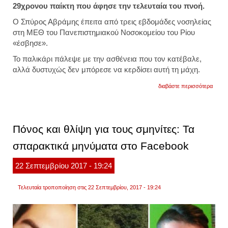
29χρονου παίκτη που άφησε την τελευταία του πνοή.
Ο Σπύρος Αβράμης έπειτα από τρεις εβδομάδες νοσηλείας
στη ΜΕΘ του Πανεπιστημιακού Νοσοκομείου του Ρίου
«έσβησε».
Το παλικάρι πάλεψε με την ασθένεια που τον κατέβαλε,
αλλά δυστυχώς δεν μπόρεσε να κερδίσει αυτή τη μάχη.
για
διαβάστε περισσότερα
«έσβη
29χρο
ποδοσ
στην
πάτρα
Πόνος και θλίψη για τους σμηνίτες: Τα
σπαρακτικά μηνύματα στο Facebook
22
Σεπτεμβρίου
2017
- 19:24
Τελευταία τροποποίηση στις 22 Σεπτεμβρίου, 2017 - 19:24