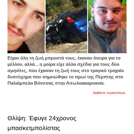
Είχαν όλη τη ζωή μπροστά τους, έκαναν όνειρα για το
μέλλον, αλλά... η μοίρα είχε άλλα σχέδια για τους δύο
σμηνίτες, που έχασαν τη ζωή τους στο τραγικό τροχαίο
δυστύχημα που σημειώθηκε το πρωί της Πέμπτης στα
Παλιάμπελα Βόνιτσας στην Αιτωλοακαρνανία.
για
διαβάστε περισσότερα
πόνο
και
θλίψη
για
τους
Θλίψη: Έφυγε 24χρονος
σμηνίτ
τα
μπασκετμπολίστας
σπαρα
μηνύμ