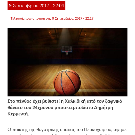
στο
9
Σεπτεμβρίου
2017
- 22:04
faceb
Τελευταία τροποποίηση στις 9 Σεπτεμβρίου, 2017 - 22:17
Στο πένθος έχει βυθιστεί η Χαλκιδική από τον ξαφνικό
θάνατο του 24χρονου μπασκετμπολίστα Δημήτρη
Κερμεντή.
Ο παίκτης της θυγατρικής ομάδας του Πευκοχωρίου, άφησε