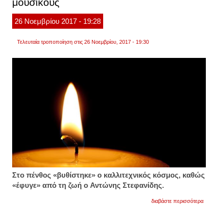
μουσικούς
26
Νοεμβρίου
2017
- 19:28
Τελευταία τροποποίηση στις 26 Νοεμβρίου, 2017 - 19:30
Στο πένθος «βυθίστηκε» ο καλλιτεχνικός κόσμος, καθώς
«έφυγε» από τη ζωή ο Αντώνης Στεφανίδης.
για
διαβάστε περισσότερα
θλίψη
στον