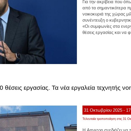
Για την ακρίβεια που όπ
από τα σημαντικότερα π
νοικοκυριά της χώρας μί
συνέντευξη ο κυβερνητ
«Οι συμφωνίες στα ενερ
θέσεις εργασίας και να
0 θέσεις εργασίας. Τα νέα εργαλεία τεχνητής ν
31
Οκτωβρίου
2025
- 17
Τελευταία τροποποίηση στις 31 Οκ
Η Amazon σχεδιάζει να 