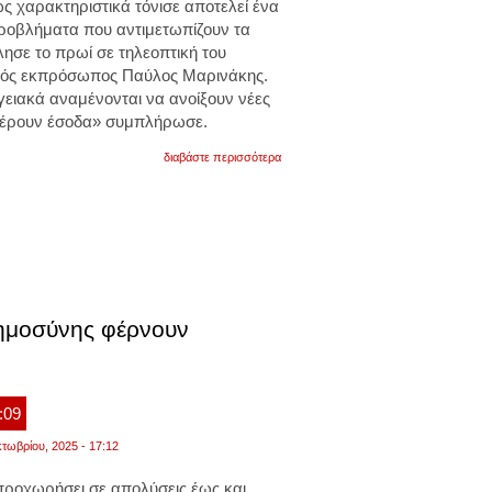
ως χαρακτηριστικά τόνισε αποτελεί ένα
ροβλήματα που αντιμετωπίζουν τα
λησε το πρωί σε τηλεοπτική του
ικός εκπρόσωπος Παύλος Μαρινάκης.
γειακά αναμένονται να ανοίξουν νέες
 φέρουν έσοδα» συμπλήρωσε.
για
διαβάστε περισσότερα
κυβερνητικός
εκπρόσωπος:
«οι
συμφωνίες
στα
ενεργειακά
αναμένονται
να
ανοίξουν
νέες
οημοσύνης φέρνουν
θέσεις
εργασίας
και
να
φέρουν
:09
έσοδα»
τωβρίου, 2025 - 17:12
προχωρήσει σε απολύσεις έως και