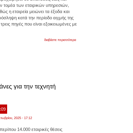
ν τομέα των εταιρικών υπηρεσιών,
θώς η εταιρεία μειώνει τα έξοδα και
ρόσληψη κατά την περίοδο αιχμής της
ρεις πηγές που είναι εξοικειωμένες με
για
διαβάστε περισσότερα
η
amazon
εξαφανίζει
30.000
θέσεις
εργασίας.
τα
νέα
εργαλεία
τεχνητής
νες για την τεχνητή
νοημοσύνης
φέρνουν
απολύσεις
:09
τωβρίου, 2025 - 17:12
 περίπου
14.000 εταιρικές θέσεις