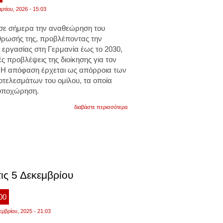
βίντεο
ρτίου, 2026 - 15:03
σε σήμερα την αναθεώρηση του
ρωσής της, προβλέποντας την
 εργασίας στη Γερμανία έως το 2030,
ς προβλέψεις της διοίκησης για τον
 Η απόφαση έρχεται ως απόρροια των
οτελεσμάτων του ομίλου, τα οποία
υποχώρηση.
για
διαβάστε περισσότερα
σε
περικοπή
50.000
θέσων
εργασίας
στη
γερμανία
προχωρά
η
ις 5 Δεκεμβρίου
volkswagen
έως
το
:00
2030
εμβρίου, 2025 - 21:03