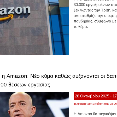
30.000 εργαζομένων στο
ξεκινώντας την Τρίτη, κα
αντισταθμίζει την υπερπ
πανδημίας, σύμφωνα με τ
το θέμα.
ς η Amazon: Νέο κύμα καθώς αυξάνονται οι δαπά
000 θέσεων εργασίας
28
Οκτωβρίου
2025
- 17
Τελευταία τροποποίηση στις 28 Οκ
Η
Amazon
θα περικόψει