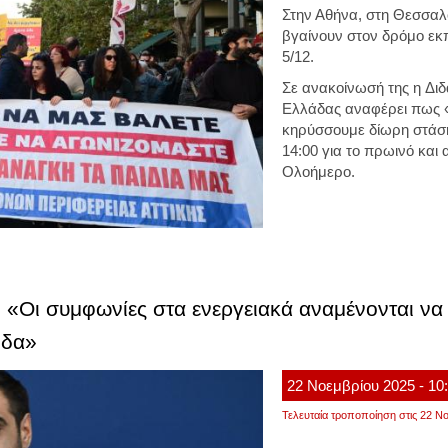
Στην Αθήνα, στη Θεσσαλο
βγαίνουν στον δρόμο εκπ
5/12.
Σε ανακοίνωσή της η
Δι
Ελλάδας
αναφέρει πως «
κηρύσσουμε δίωρη στάση 
14:00 για το πρωινό και α
Ολοήμερο.
«Οι συμφωνίες στα ενεργειακά αναμένονται να α
οδα»
22
Νοεμβρίου
2025
- 10
Τελευταία τροποποίηση στις 22 Νο