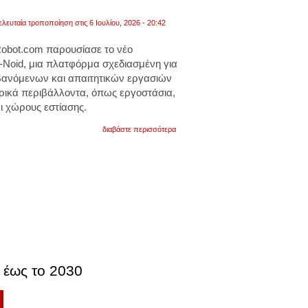
ελευταία τροποποίηση στις 6 Ιουλίου, 2026 - 20:42
Robot.com παρουσίασε το νέο
Noid, μια πλατφόρμα σχεδιασμένη για
βανόμενων και απαιτητικών εργασιών
ορικά περιβάλλοντα, όπως εργοστάσια,
ι χώρους εστίασης.
για
διαβάστε περισσότερα
r-
noid:
άλλο
ένα
ρομπότ
που
θα
φάει
χιλιάδες
θέσεις
εργασίας.
ήδη
δοκιμάζεται
 έως το 2030
σε
εργοστάσια
και
2
αποθήκες.