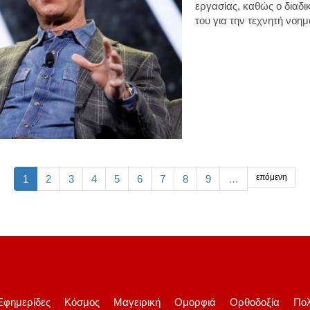
εργασίας
, καθώς ο διαδ
του για την τεχνητή νοη
επόμενη
1
2
3
4
5
6
7
8
9
…
Εφημερίδες
Κόσμος
Μαγειρική
Ομορφιά
Ορθοδοξία
Πολ