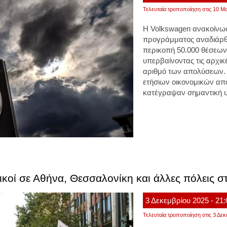
Τελευταία τροποποίηση στις 10 Μα
Η Volkswagen ανακοίνω
προγράμματος αναδιάρθ
περικοπή 50.000 θέσεων
υπερβαίνοντας τις αρχικέ
αριθμό των απολύσεων.
ετήσιων οικονομικών απ
κατέγραψαν σημαντική 
ικοί σε Αθήνα, Θεσσαλονίκη και άλλες πόλεις στ
3
Δεκεμβρίου
2025
- 21
Τελευταία τροποποίηση στις 3 Δεκ