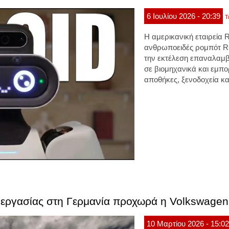
6
Ιουλίου
2026
- 20:39
Τ
Η αμερικανική εταιρεία 
ανθρωποειδές ρομπότ R-
την εκτέλεση επαναλαμ
σε βιομηχανικά και εμπ
αποθήκες, ξενοδοχεία κα
 εργασίας στη Γερμανία προχωρά η Volkswagen
10
Μαρτίου
2026
- 15:0