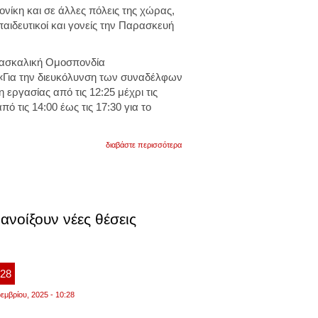
νίκη και σε άλλες πόλεις της χώρας,
αιδευτικοί και γονείς την Παρασκευή
δασκαλική Ομοσπονδία
Για την διευκόλυνση των συναδέλφων
εργασίας από τις 12:25 μέχρι τις
πό τις 14:00 έως τις 17:30 για το
για
διαβάστε περισσότερα
στους
δρόμους
οι
εκπαιδευτικοί
σε
αθήνα,
νοίξουν νέες θέσεις
θεσσαλονίκη
και
άλλες
πόλεις
στις
5
:28
δεκεμβρίου
εμβρίου, 2025 - 10:28