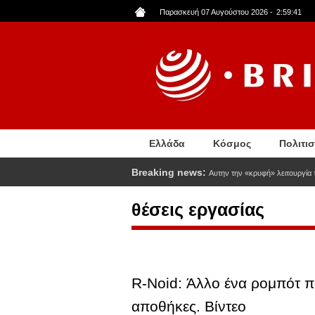
Παράκαμψη
Παρασκευή 07 Αυγούστου 2026
-
2:59:42
προς
το
κυρίως
περιεχόμενο
Ελλάδα
Κόσμος
Πολιτι
Breaking news:
Αυτην την «κρυφή» λειτουργία τ
θέσεις εργασίας
R-Noid: Άλλο ένα ρομπότ πο
αποθήκες. Βίντεο