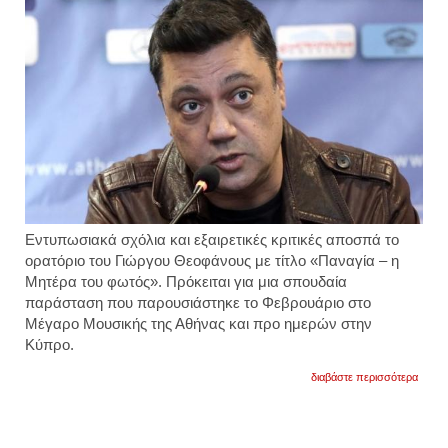
Εντυπωσιακά σχόλια και εξαιρετικές κριτικές αποσπά το
ορατόριο του Γιώργου Θεοφάνους με τίτλο «Παναγία – η
Μητέρα του φωτός». Πρόκειται για μια σπουδαία
παράσταση που παρουσιάστηκε το Φεβρουάριο στο
Μέγαρο Μουσικής της Αθήνας και προ ημερών στην
Κύπρο.
για
διαβάστε περισσότερα
γ.
θεοφά
η
έμπν
μας