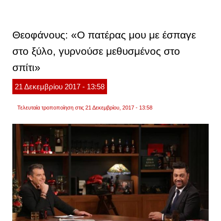
μοναδ
μουσι
συνύ
στη
Θεοφάνους: «Ο πατέρας μου με έσπαγε
σκην
του
στο ξύλο, γυρνούσε μεθυσμένος στο
ηρωδε
σπίτι»
21
Δεκεμβρίου
2017
- 13:58
Τελευταία τροποποίηση στις 21 Δεκεμβρίου, 2017 - 13:58