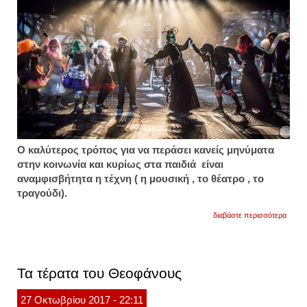
Ο καλύτερος τρόπος για να περάσει κανείς μηνύματα
στην κοινωνία και κυρίως στα παιδιά είναι
αναμφισβήτητα η τέχνη ( η μουσική , το θέατρο , το
τραγούδι).
για
διαβάστε περισσότερα
«τα
τέρατα
το
διασκ
μιούζι
Τα τέρατα του Θεοφάνους
που
αφυπν
οικογέ
27
Οκτωβρίου
2017
- 22:11
και