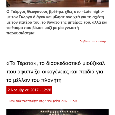
Ο Γιώργος Θεοφάνους βρέθηκε χθες στο «Late night»
με τον Γιώργο Λιάγκα και μίλησε ανοιχτά για τη σχέση
με τον πατέρα του, το θάνατο της μητέρας του, αλλά και
το θαύμα που βίωσε μαζί με μία γνωστή
παρουσιάστρια.
για
διαβάστε περισσότερα
θεοφά
«ο
πατέρ
μου
με
«Τα Τέρατα», το διασκεδαστικό μιούζικαλ
έσπα
στο
που αφυπνίζει οικογένειες και παιδιά για
ξύλο,
γυρνο
το μέλλον του πλανήτη
μεθυσ
στο
σπίτι»
2
Νοεμβρίου
2017
- 12:28
Τελευταία τροποποίηση στις 2 Νοεμβρίου, 2017 - 12:28