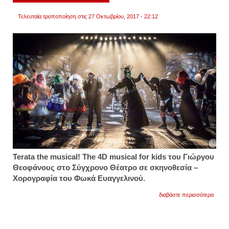
παιδιά
για
Τελευταία τροποποίηση στις 27 Οκτωβρίου, 2017 - 22:12
το
μέλλο
του
πλανή
Terata the musical! The 4D musical for kids του Γιώργου
Θεοφάνους στο Σύγχρονο Θέατρο σε σ
κηνοθεσία –
Χορογραφία του Φωκά Ευαγγελινού.
για
διαβάστε περισσότερα
τα
τέρατ
του
θεοφά