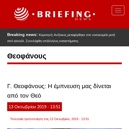
Παράκαμψη
προς
Toggl
το
navig
κυρίως
περιεχόμενο
Breaking news:
Κομοτηνή: Ανήλικος μεταφέρθηκε στο νοσοκομείο μετά
από αλκοόλ. Συνελήφθη υπάλληλος καταστήματος
Θεοφάνους
Γ. Θεοφάνους: Η έμπνευση μας δίνεται
από τον Θεό
13
Οκτωβρίου
2019
- 13:51
Τελευταία τροποποίηση στις 13 Οκτωβρίου, 2019 - 13:51