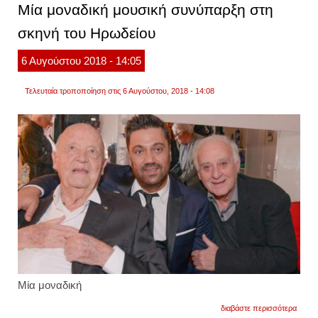
Μία μοναδική μουσική συνύπαρξη στη
δίνετα
από
σκηνή του Ηρωδείου
τον
θεό
6
Αυγούστου
2018
- 14:05
Τελευταία τροποποίηση στις 6 Αυγούστου, 2018 - 14:08
Μία μοναδική
για
διαβάστε περισσότερα
μία