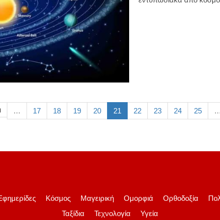
η
…
17
18
19
20
21
22
23
24
25
Εφημερίδες
Κόσμος
Μαγειρική
Ομορφιά
Ορθοδοξία
Πολ
Ταξίδια
Τεχνολογία
Υγεία