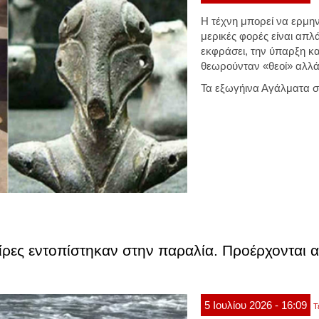
Η τέχνη μπορεί να ερμη
μερικές φορές είναι απλ
εκφράσει, την ύπαρξη κα
θεωρούνταν «θεοί» αλλά
Τα εξωγήινα Αγάλματα σ
ρες εντοπίστηκαν στην παραλία. Προέρχονται α
5
Ιουλίου
2026
- 16:09
Τ