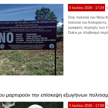
5
Ιουλίου
2026
- 17:24
Τ
Στην πολιτεία του Νέου 
πολιτεία του Κολοράντο, 
γραφικές περιοχές των 
Dulce με πληθυσμό περίπ
που μαρτυρούν την επίσκεψη εξωγήινων πολιτι
5
Ιουλίου
2026
- 17:09
Τ