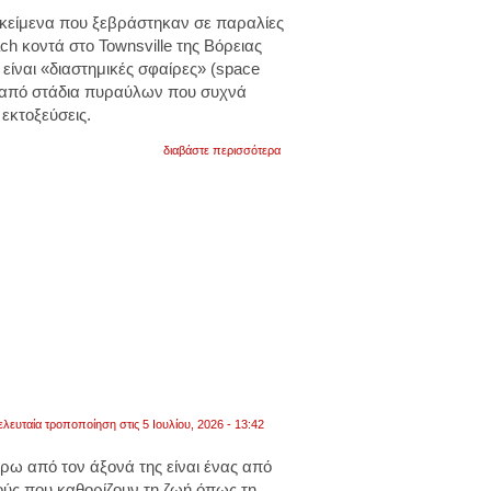
ικείμενα που ξεβράστηκαν σε παραλίες
ch κοντά στο Townsville της Βόρειας
 είναι «διαστημικές σφαίρες» (space
ου από στάδια πυραύλων που συχνά
εκτοξεύσεις.
για
διαβάστε περισσότερα
αυστραλία:
μεταλλικές
σφαίρες
εντοπίστηκαν
στην
παραλία.
προέρχονται
από
διαστημικές
πτήσεις.
φωτογραφίες
ελευταία τροποποίηση στις 5 Ιουλίου, 2026 - 13:42
ρω από τον άξονά της είναι ένας από
ούς που καθορίζουν τη ζωή όπως τη