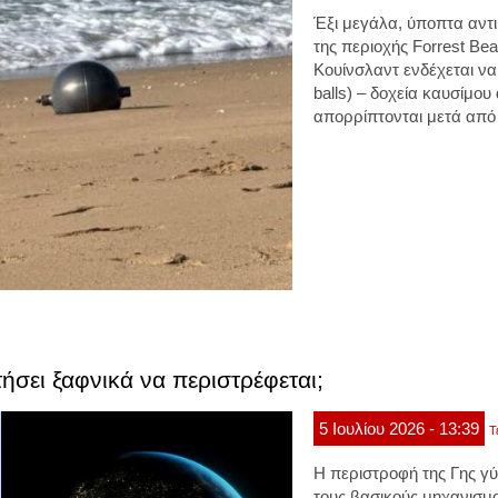
Έξι μεγάλα, ύποπτα αντ
της περιοχής Forrest Bea
Κουίνσλαντ ενδέχεται να
balls) – δοχεία καυσίμ
απορρίπτονται μετά από 
τήσει ξαφνικά να περιστρέφεται;
5
Ιουλίου
2026
- 13:39
Τ
Η περιστροφή της Γης γύ
τους βασικούς μηχανισμ