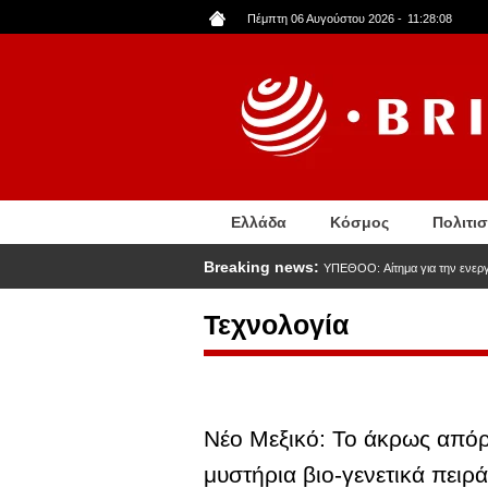
Παράκαμψη
Πέμπτη 06 Αυγούστου 2026
-
11:28:09
προς
το
κυρίως
περιεχόμενο
Ελλάδα
Κόσμος
Πολιτι
Breaking news:
ΥΠΕΘΟΟ: Aίτημα για την ενεργο
Τεχνολογία
Νέο Μεξικό: Το άκρως από
μυστήρια βιο-γενετικά πειρ