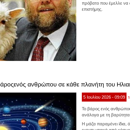
πρόβατο που έμελλε να α
επιστήμης.
βάροςενός ανθρώπου σε κάθε πλανήτη του Ηλια
5
Ιουλίου
2026
- 09:09
Τ
Το βάρος ενός ανθρώπου 
ανάλογα με τη βαρύτητα 
Η μάζα παραμένει ίδια, 
εντυπωσιακά από κόσμο