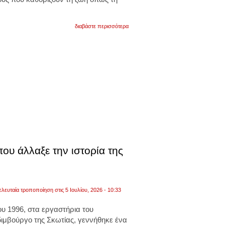
για
διαβάστε περισσότερα
τι
θα
συμβεί
αν
η
γη
σταματήσει
ξαφνικά
να
περιστρέφεται;
υ άλλαξε την ιστορία της
ελευταία τροποποίηση στις 5 Ιουλίου, 2026 - 10:33
ου 1996, στα εργαστήρια του
Εδιμβούργο της Σκωτίας, γεννήθηκε ένα