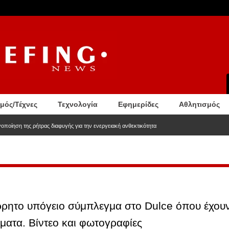
σμός/Τέχνες
Τεχνολογία
Εφημερίδες
Αθλητισμός
ποίηση της ρήτρας διαφυγής για την ενεργειακή ανθεκτικότητα
ρρητο υπόγειο σύμπλεγμα στο Dulce όπου έχου
άματα. Βίντεο και φωτογραφίες