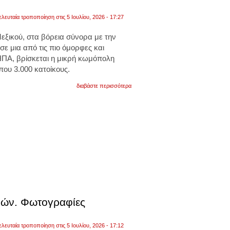
ελευταία τροποποίηση στις 5 Ιουλίου, 2026 - 17:27
Μεξικού, στα βόρεια σύνορα με την
σε μια από τις πιο όμορφες και
ΗΠΑ, βρίσκεται η μικρή κωμόπολη
ου 3.000 κατοίκους.
για
διαβάστε περισσότερα
νέο
μεξικό:
το
άκρως
απόρρητο
υπόγειο
σύμπλεγμα
στο
dulce
όπου
έχουν
πραγματοποιηθεί
μυστήρια
βιο-
γενετικά
σμών. Φωτογραφίες
πειράματα.
βίντεο
και
ελευταία τροποποίηση στις 5 Ιουλίου, 2026 - 17:12
φωτογραφίες