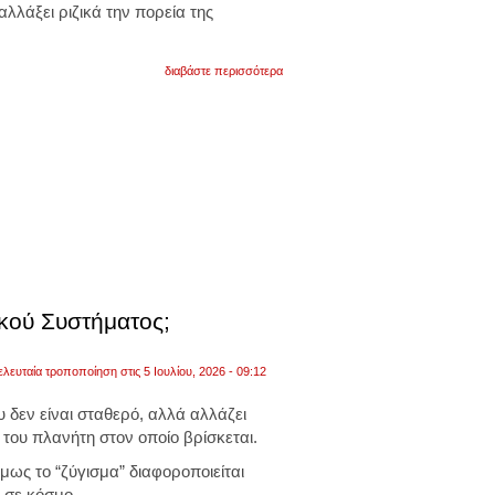
λλάξει ριζικά την πορεία της
για
διαβάστε περισσότερα
ντόλι:
σαν
σήμερα
το
1996
γεννήθηκε
το
πρώτο
κλωνοποιημένο
πρόβατο
που
άλλαξε
την
ιστορία
της
κού Συστήματος;
επιστήμης
ελευταία τροποποίηση στις 5 Ιουλίου, 2026 - 09:12
δεν είναι σταθερό, αλλά αλλάζει
του πλανήτη στον οποίο βρίσκεται.
όμως το “ζύγισμα” διαφοροποιείται
 σε κόσμο.