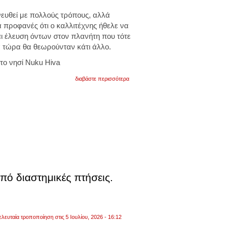
νευθεί με πολλούς τρόπους, αλλά
ά προφανές ότι ο καλλιτέχνης ήθελε να
ι έλευση όντων στον πλανήτη που τότε
 τώρα θα θεωρούνταν κάτι άλλο.
το νησί Nuku Hiva
για
διαβάστε περισσότερα
τα
7
έργα
αρχαίας
τέχνης
που
μαρτυρούν
την
επίσκεψη
εξωγήινων
πολιτισμών.
φωτογραφίες
πό διαστημικές πτήσεις.
ελευταία τροποποίηση στις 5 Ιουλίου, 2026 - 16:12