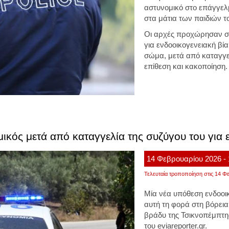
αστυνομικό στο επάγγελ
στα μάτια των παιδιών τ
Οι αρχές προχώρησαν σ
για ενδοοικογενειακή βία
σώμα, μετά από καταγγε
επίθεση και κακοποίηση.
κός μετά από καταγγελία της συζύγου του για 
14
Φεβρουαρίου
2026
-
Τελευταία τροποποίηση στις 14 Φε
Μία νέα υπόθεση ενδοοικ
αυτή τη φορά στη βόρεια
βράδυ της Τσικνοπέμπτη
του eviareporter.gr.