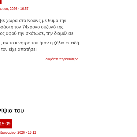
ρτίου, 2026 - 16:57
βε χώρα στο Κουίνς με θύμα την
δράστη τον 74χρονο σύζυγό της,
ος αφού την σκότωσε, την διαμέλισε.
 αν το κίνητρό του ήταν η ζήλια επειδή
τον είχε απατήσει.
για
διαβάστε περισσότερα
ηπα
-
κουίνς:
74χρονος
δολοφόνησε
και
διαμέλισε
την
33χρονη
σύζυγό
του
ίψια του
 15:09
βρουαρίου, 2026 - 15:12