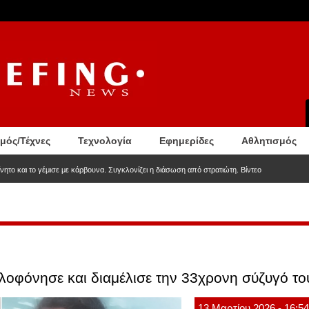
σμός/Τέχνες
Τεχνολογία
Εφημερίδες
Αθλητισμός
νητο και το γέμισε με κάρβουνα. Συγκλονίζει η διάσωση από στρατιώτη. Βίντεο
λοφόνησε και διαμέλισε την 33χρονη σύζυγό το
13
Μαρτίου
2026
- 16:5