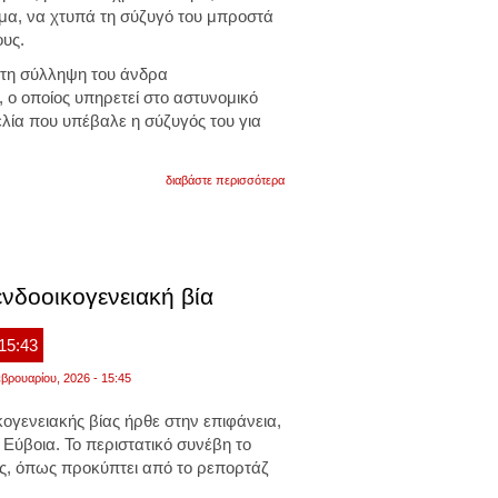
τον
μα, να χτυπά τη σύζυγό του μπροστά
σύζυγό
ους.
της
μπιλ
τη σύλληψη του άνδρα
κλίντον
, ο οποίος υπηρετεί στο αστυνομικό
λία που υπέβαλε η σύζυγός του για
για
διαβάστε περισσότερα
εύβοια:
σύλληψη
αστυνομικού
για
ξυλοδαρμό
της
ενδοοικογενειακή βία
γυναίκας
του
μπροστά
στα
 15:43
παιδιά
τους
βρουαρίου, 2026 - 15:45
ογενειακής βίας ήρθε στην επιφάνεια,
 Εύβοια. Το περιστατικό συνέβη το
ς, όπως προκύπτει από το ρεπορτάζ