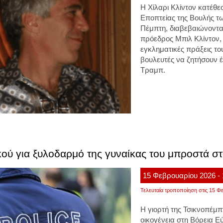
Η Χίλαρι Κλίντον κατέθε
Εποπτείας της Βουλής 
Πέμπτη, διαβεβαιώνοντα
πρόεδρος Μπιλ Κλίντον, 
εγκληματικές πράξεις το
βουλευτές να ζητήσουν 
Τραμπ.
ού για ξυλοδαρμό της γυναίκας του μπροστά στ
15
Φεβρουαρίου
2026
-
Τελευταία τροποποίηση στις 15 Φε
Η γιορτή της Τσικνοπέμπ
οικογένεια στη Βόρεια Ε