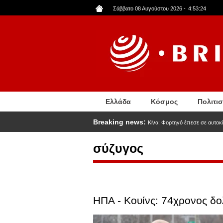
Παράκαμψη
Σάββατο 08 Αυγούστου 2026
-
4:53:25
προς
το
κυρίως
περιεχόμενο
Ελλάδα
Κόσμος
Πολιτι
Breaking news:
Κίνα: Φορτηγό έπεσε σε αυτοκί
σύζυγος
ΗΠΑ - Κουίνς: 74χρονος δο