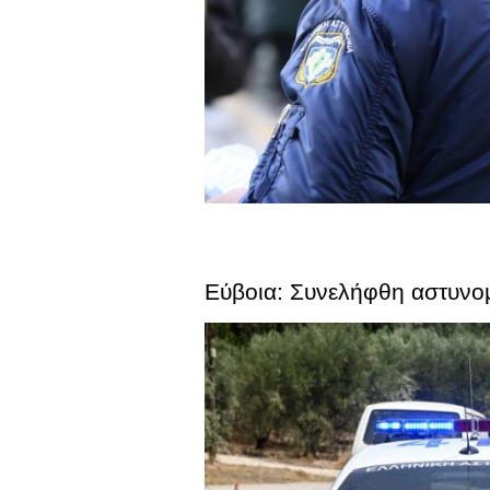
Εύβοια: Συνελήφθη αστυνομι