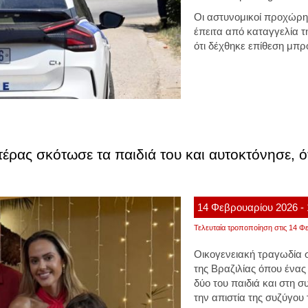
Οι αστυνομικοί προχώρ
έπειτα από καταγγελία τ
ότι δέχθηκε επίθεση μπρ
έρας σκότωσε τα παιδιά του και αυτοκτόνησε, ότ
14
Φεβρουαρίου
2026
-
Τελευταία τροποποίηση στις 14 Φε
Οικογενειακή τραγωδία 
της Βραζιλίας όπου ένα
δύο του παιδιά και στη 
την απιστία της συζύγου 