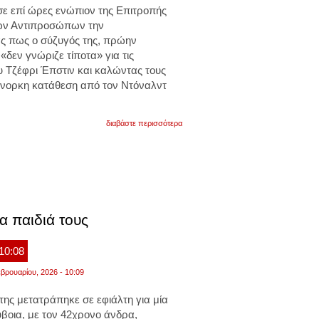
σε επί ώρες ενώπιον της Επιτροπής
των Αντιπροσώπων την
ς πως ο σύζυγός της, πρώην
«δεν γνώριζε τίποτα» για τις
υ Τζέφρι Έπστιν και καλώντας τους
ένορκη κατάθεση από τον Ντόναλντ
για
διαβάστε περισσότερα
«δεν
είχα
ιδέα»
για
όσα
του
αποδίδονται:
η
χίλαρι
α παιδιά τους
κλίντον
κατέθεσε
για
 10:08
την
υπόθεση
βρουαρίου, 2026 - 10:09
έπσταιν.
τι
της μετατράπηκε σε εφιάλτη για μία
ανάφερε
για
ύβοια, με τον 42χρονο άνδρα,