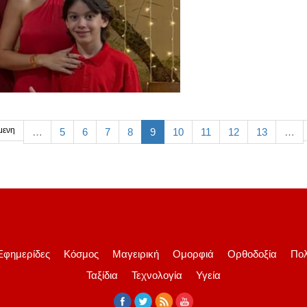
μενη
…
5
6
7
8
9
10
11
12
13
…
Εφημερίδες
Κόσμος
Μαγειρική
Ομορφιά
Ορθοδοξία
Πολ
Ταξίδια
Τεχνολογία
Υγεία