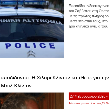
Επεισόδιο ενδοοικογενε
του Σαββάτου στη Θεσσα
με τις πρώτες πληροφορί
μέσα στο σπίτι τους, στ
τρία ανήλικα ανίψια του.
υ αποδίδονται: Η Χίλαρι Κλίντον κατέθεσε για τη
 Μπιλ Κλίντον
27
Φεβρουαρίου
2026
-
Τελευταία τροποποίηση στις 27 Φε