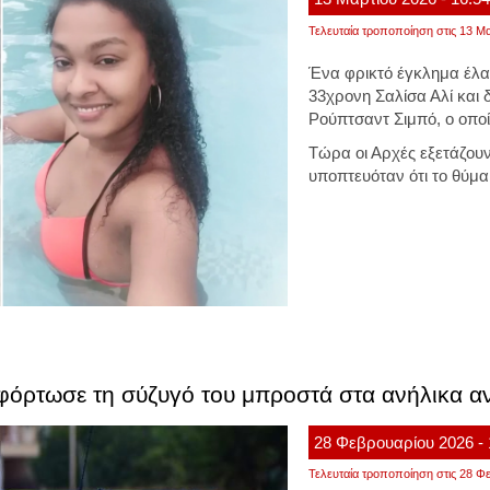
Τελευταία τροποποίηση στις 13 Μα
Ένα φρικτό έγκλημα έλα
33χρονη Σαλίσα Αλί και 
Ρούπτσαντ Σιμπό, ο οποί
Τώρα οι Αρχές εξετάζουν,
υποπτευόταν ότι το θύμα 
όρτωσε τη σύζυγό του μπροστά στα ανήλικα αν
28
Φεβρουαρίου
2026
-
Τελευταία τροποποίηση στις 28 Φε