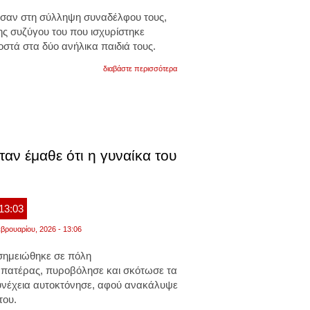
ησαν στη σύλληψη συναδέλφου τους,
ης συζύγου του που ισχυρίστηκε
οστά στα δύο ανήλικα παιδιά τους.
για
διαβάστε περισσότερα
εύβοια:
συνελήφθη
αστυνομικός
μετά
από
καταγγελία
της
συζύγου
αν έμαθε ότι η γυναίκα του
του
για
ενδοοικογενειακή
βία
 13:03
βρουαρίου, 2026 - 13:06
σημειώθηκε σε πόλη
ς πατέρας, πυροβόλησε και σκότωσε τα
συνέχεια αυτοκτόνησε, αφού ανακάλυψε
του.