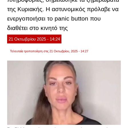
κακοπ
της Κυριακής. Η αστυνομικός πρόλαβε να
συμπε
από
τον
ενεργοποιήσει το panic button που
50χρο
σύντρ
διαθέτει στο κινητό της
της
21
Οκτωβρίου
2025
- 14:24
Τελευταία τροποποίηση στις 21 Οκτωβρίου, 2025 - 14:27