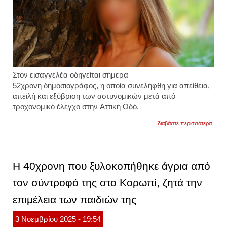
Στον εισαγγελέα οδηγείται σήμερα
52χρονη δημοσιογράφος, η οποία συνελήφθη για απείθεια,
απειλή και εξύβριση των αστυνομικών μετά από
τροχονομικό έλεγχο στην Αττική Οδό.
για
διαβάστε περισσότερα
σύλλ
γνωσ
δημοσ
για
απειλ
Η 40χρονη που ξυλοκοπήθηκε άγρια από
και
εξύβρ
τον σύντροφό της στο Κορωπί, ζητά την
αστυν
στην
επιμέλεια των παιδιών της
αττική
οδό.
άρχισ
3
Νοεμβρίου
2025
- 19:54
να