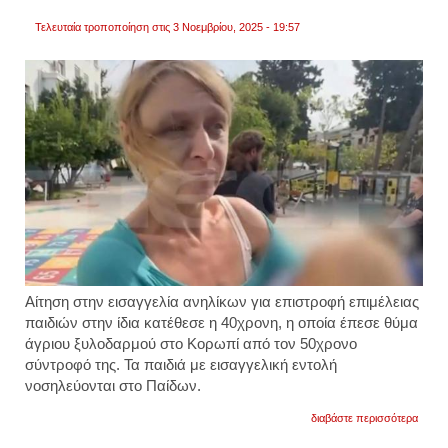
τραβάε
βίντεο
Τελευταία τροποποίηση στις 3 Νοεμβρίου, 2025 - 19:57
φωνάζ
«θα
σας
τελει
θα
δείτε
τι
θα
πάθετ
Αίτηση στην εισαγγελία ανηλίκων για επιστροφή επιμέλειας
παιδιών στην ίδια κατέθεσε η 40χρονη, η οποία έπεσε θύμα
άγριου ξυλοδαρμού στο Κορωπί από τον 50χρονο
σύντροφό της. Τα παιδιά με εισαγγελική εντολή
νοσηλεύονται στο Παίδων.
για
διαβάστε περισσότερα
η
40χρο