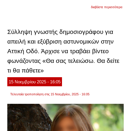
για
διαβάστε περισσότερα
την
πρώτ
δημόσ
εμφάν
της
Σύλληψη γνωστής δημοσιογράφου για
έκανε
τζένιφ
απειλή και εξύβριση αστυνομικών στην
άνιστ
με
Αττική Οδό. Άρχισε να τραβάει βίντεο
τον
νέο
της
φωνάζοντας «Θα σας τελειώσω. Θα δείτε
σύντρ
φωτογ
τι θα πάθετε»
15
Νοεμβρίου
2025
- 16:05
Τελευταία τροποποίηση στις 15 Νοεμβρίου, 2025 - 16:05