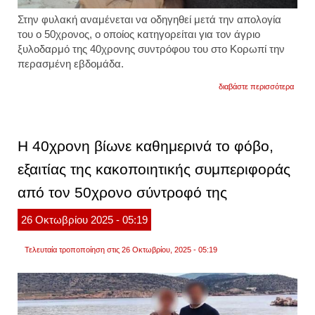
Στην φυλακή αναμένεται να οδηγηθεί μετά την απολογία
του ο 50χρονος, ο οποίος κατηγορείται για τον άγριο
ξυλοδαρμό της 40χρονης συντρόφου του στο Κορωπί την
περασμένη εβδομάδα.
για
διαβάστε περισσότερα
προφυ
ο
50χρο
για
τον
Η 40χρονη βίωνε καθημερινά το φόβο,
άγριο
ξυλοδ
εξαιτίας της κακοποιητικής συμπεριφοράς
της
40χρο
από τον 50χρονο σύντροφό της
συντρ
του
στο
26
Οκτωβρίου
2025
- 05:19
κορω
Τελευταία τροποποίηση στις 26 Οκτωβρίου, 2025 - 05:19