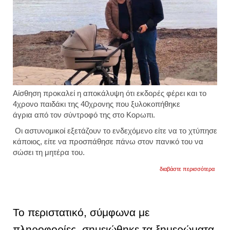
Αίσθηση προκαλεί η αποκάλυψη ότι εκδορές φέρει και το
4χρονο παιδάκι της 40χρονης που ξυλοκοπήθηκε
άγρια από τον σύντροφό της στο Κορωπι.
Οι αστυνομικοί εξετάζουν το ενδεχόμενο είτε να το χτύπησε
κάποιος, είτε να προσπάθησε πάνω στον πανικό του να
σώσει τη μητέρα του.
για
διαβάστε περισσότερα
η
40χρο
βίωνε
καθημ
το
Το περιστατικό, σύμφωνα με
φόβο,
εξαιτί
πληροφορίες, σημειώθηκε τα ξημερώματα
της