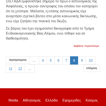
Στη ΓΑΔΑ εμφανίστηκε σήμερα το πρωί ο αστυνομικός της
Ασφάλειας, η πρώην σύντροφος του οποίου τον κατηγορεί
ότι τη χτύπησε. Μάλιστα, η επίσης αστυνομικός είχε
αναρτήσει σχετικό βίντεο στα μέσα κοινωνικής δικτύωσης,
ενώ είχε ζητήσει την ποινική του δίωξη.
Σε βάρος του έχει σχηματιστεί δικογραφία από το Τμήμα
Ενδοοικογενειακής Βίας Αλίμου, ενώ τέθηκε και σε
διαθεσιμότητα.
για
διαβάστε περισσότερα
το
περιστ
σύμφ
με
προηγούμενη
…
4
5
6
7
8
9
10
πληρο
σημει
επόμενη
11
12
…
τα
ξημερ
της
κυρια
η
αστυν
πρόλ
να
ενεργ
Media
Αθλητισμός
Ελλάδα
Εφημερίδες
Κόσμος
το
panic