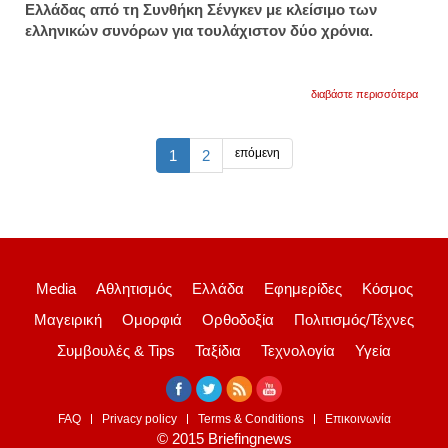
Ελλάδας από τη Συνθήκη Σένγκεν με κλείσιμο των
ελληνικών συνόρων για τουλάχιστον δύο χρόνια.
για
διαβάστε περισσότερα
assoc
press
η
ευρώ
επόμενη
1
2
απομο
την
ελλάδ
-
κλείνε
τα
ελλην
σύνο
Media
Αθλητισμός
Ελλάδα
Εφημερίδες
Κόσμος
Μαγειρική
Ομορφιά
Ορθοδοξία
Πολιτισμός/Τέχνες
Συμβουλές & Tips
Ταξίδια
Τεχνολογία
Υγεία
FAQ
Privacy policy
Terms & Conditions
Επικοινωνία
© 2015 Briefingnews