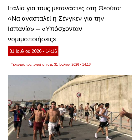
την
Ιταλία για τους μετανάστες στη Θεούτα:
εικόνα
έτσι
«Να ανασταλεί η Σένγκεν για την
θα
είμαστ
Ισπανία» – «Υπόσχονταν
εμείς
σε
τρία
νομιμοποιήσεις»
χρόνια
αν
31
Ιουλίου
2026
- 14:16
κερδίσ
η
λάθος
Τελευταία τροποποίηση στις 31 Ιουλίου, 2026 - 14:18
παράτ