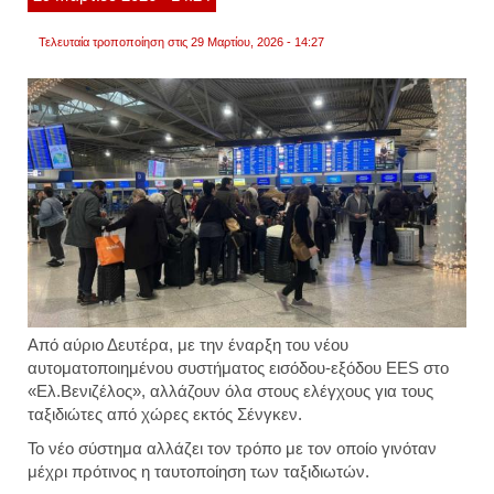
νομιμ
Τελευταία τροποποίηση στις 29 Μαρτίου, 2026 - 14:27
Από αύριο Δευτέρα, με την έναρξη του νέου
αυτοματοποιημένου συστήματος εισόδου-εξόδου EES στο
«Ελ.Βενιζέλος», αλλάζουν όλα στους ελέγχους για τους
ταξιδιώτες από χώρες εκτός Σένγκεν.
Το νέο σύστημα αλλάζει τον τρόπο με τον οποίο γινόταν
μέχρι πρότινος η ταυτοποίηση των ταξιδιωτών.