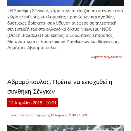
«Η Συνθήκη Σένγκεν, χάρη στην οποία ζούμε σε έναν κοινό
χώρο ελεύθερης κυκλοφορίας προσώπων και αγαθών,
δυστυχώς βρίσκεται σε κίνδυνο» ανέφερε σε τηλεοπτική
συνέντευξή του στο ολλανδικό δίκτυο Nieuwsuur NOS
(Dutch Broadcast Foundation) ο Ευρωπαίος επίτροπος
Μετανάστευσης, Εσωτερικών Υποθέσεων και Ιθαγένειας,
Δημήτρης Αβραμόπουλος.
για
διαβάστε περισσότερα
"σε
κίνδυ
η
συνθ
σένγκ
Αβραμόπουλος: Πρέπει να ενισχυθεί η
υποστ
ο
συνθήκη Σένγκεν
αβρα
13
Απριλίου
2018
- 10:01
Τελευταία τροποποίηση στις 13 Απριλίου, 2018 - 10:03