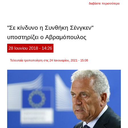
για
διαβάστε περισσότερα
αεροδ
«ελ.βε
οι
αλλαγ
από
"Σε κίνδυνο η Συνθήκη Σένγκεν"
αύριο
για
υποστηρίζει ο Αβραμόπουλος
τους
ταξιδι
από
28
Ιουνίου
2018
- 14:26
χώρε
εκτός
σένγκ
Τελευταία τροποποίηση στις 24 Ιανουαρίου, 2021 - 15:08
νέο
σύστη
εισόδ
εξόδο