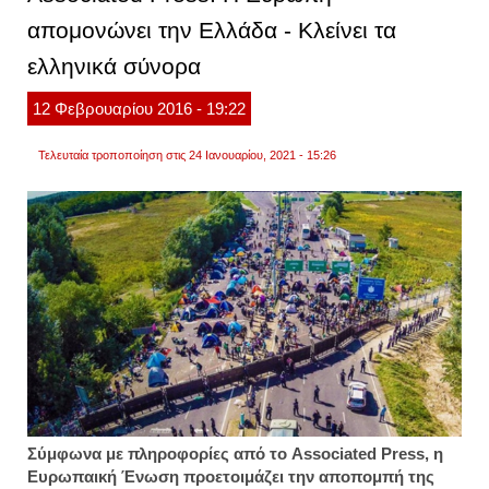
σένγκ
απομονώνει την Ελλάδα - Κλείνει τα
ελληνικά σύνορα
12
Φεβρουαρίου
2016
- 19:22
Τελευταία τροποποίηση στις 24 Ιανουαρίου, 2021 - 15:26
Σύμφωνα με πληροφορίες από το Associated Press, η
Ευρωπαική Ένωση προετοιμάζει την αποπομπή της