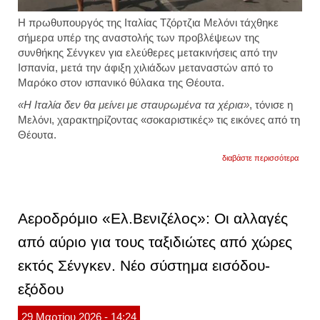
Η πρωθυπουργός της Ιταλίας Τζόρτζια Μελόνι τάχθηκε
σήμερα υπέρ της αναστολής των προβλέψεων της
συνθήκης Σένγκεν για ελεύθερες μετακινήσεις από την
Ισπανία, μετά την άφιξη χιλιάδων μεταναστών από το
Μαρόκο στον ισπανικό θύλακα της Θέουτα.
«Η Ιταλία δεν θα μείνει με σταυρωμένα τα χέρια»
, τόνισε η
Μελόνι, χαρακτηρίζοντας «σοκαριστικές» τις εικόνες από τη
Θέουτα.
για
διαβάστε περισσότερα
ιταλία
για
τους
μεταν
στη
Αεροδρόμιο «Ελ.Βενιζέλος»: Οι αλλαγές
θεούτ
«να
από αύριο για τους ταξιδιώτες από χώρες
αναστ
η
εκτός Σένγκεν. Νέο σύστημα εισόδου-
σένγκ
για
την
εξόδου
ισπαν
–
29
Μαρτίου
2026
- 14:24
«υπό