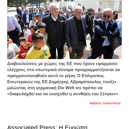
Διαβουλεύσεις με χώρες της ΕΕ που έχουν εφαρμόσει
ελέγχους στα εσωτερικά σύνορα προγραμματίζονται να
πραγματοποιηθούν αυτό το μήνα. Ο Επίτροπος
Εσωτερικών της ΕΕ Δημήτρης Αβραμόπουλος τονίζει
μιλώντας στη γερμανική Die Welt οτι πρέπει να
«διαφυλαχθεί και να ενισχυθεί η συνθήκη του Σένγκεν».
για
διαβάστε περισσότερα
αβραμ
πρέπε
να
ενισχυ
η
Associated Press: Η Ευρώπη
συνθ