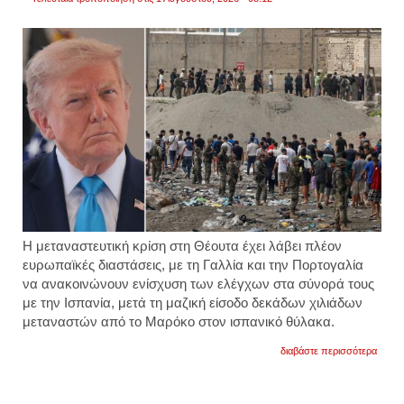
Η μεταναστευτική κρίση στη Θέουτα έχει λάβει πλέον
ευρωπαϊκές διαστάσεις, με τη Γαλλία και την Πορτογαλία
να ανακοινώνουν ενίσχυση των ελέγχων στα σύνορά τους
με την Ισπανία, μετά τη μαζική είσοδο δεκάδων χιλιάδων
μεταναστών από το Μαρόκο στον ισπανικό θύλακα.
για
διαβάστε περισσότερα
τραμπ
«να
θυμάσ
αυτήν