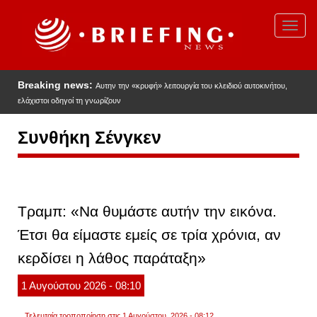
Παράκαμψη
προς
Toggl
το
navig
κυρίως
περιεχόμενο
Breaking news:
Αυτην την «κρυφή» λειτουργία του κλειδιού αυτοκινήτου,
ελάχιστοι οδηγοί τη γνωρίζουν
Συνθήκη Σένγκεν
Τραμπ: «Να θυμάστε αυτήν την εικόνα.
Έτσι θα είμαστε εμείς σε τρία χρόνια, αν
κερδίσει η λάθος παράταξη»
1
Αυγούστου
2026
- 08:10
Τελευταία τροποποίηση στις 1 Αυγούστου, 2026 - 08:12