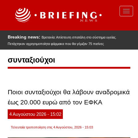
Παράκαμψη
προς
Toggl
το
navig
κυρίως
περιεχόμενο
Breaking news:
Βρετανία: Απίστευτη σπατάλη στο σύστημα υγείας.
Πετάχτηκαν αχρησιμοποίητα φάρμακα που θα γέμιζαν 75 πισίνες
συνταξιούχοι
Ποιοι συνταξιούχοι θα λάβουν αναδρομικά
έως 20.000 ευρώ από τον ΕΦΚΑ
4
Αυγούστου
2026
- 15:02
Τελευταία τροποποίηση στις 4 Αυγούστου, 2026 - 15:03