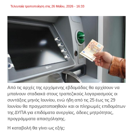
μετά
Τελευταία τροποποίηση στις 26 Μαΐου, 2026 - 16:33
την
ψήφισ
του
πολυν
Από τις αρχές της ερχόμενης εβδομάδας θα αρχίσουν να
μπαίνουν σταδιακά στους τραπεζικούς λογαριασμούς οι
συντάξεις μηνός Ιουνίου, ενώ ήδη από τις 25 έως τις 29
Ιουνίου θα πραγματοποιηθούν και οι πληρωμές επιδομάτων
της ΔΥΠΑ για επιδόματα ανεργίας, άδειες μητρότητας,
προγράμματα απασχόλησης.
Η καταβολή θα γίνει ως εξής: