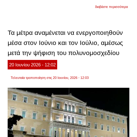
για
διαβάστε περισσότερα
πότε
καταβ
οι
συντά
αυγού
Τα μέτρα αναμένεται να ενεργοποιηθούν
και
σεπτε
μέσα στον Ιούνιο και τον Ιούλιο, αμέσως
μετά την ψήφιση του πολυνομοσχεδίου
20
Ιουνίου
2026
- 12:02
Τελευταία τροποποίηση στις 20 Ιουνίου, 2026 - 12:03