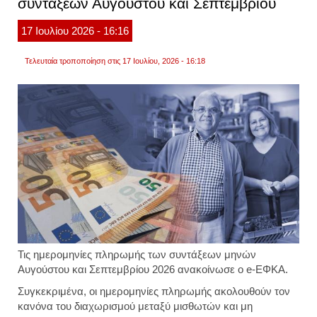
συντάξεων Αυγούστου και Σεπτεμβρίου
ευρώ
από
τον
17
Ιουλίου
2026
- 16:16
εφκα
Τελευταία τροποποίηση στις 17 Ιουλίου, 2026 - 16:18
Τις ημερομηνίες πληρωμής των συντάξεων μηνών
Αυγούστου και Σεπτεμβρίου 2026 ανακοίνωσε ο e-ΕΦΚΑ.
Συγκεκριμένα, οι ημερομηνίες πληρωμής ακολουθούν τον
κανόνα του διαχωρισμού μεταξύ μισθωτών και μη