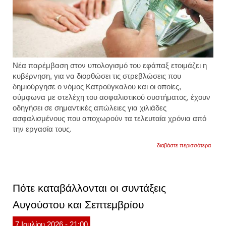
Νέα παρέμβαση στον υπολογισμό του εφάπαξ ετοιμάζει η
κυβέρνηση, για να διορθώσει τις στρεβλώσεις που
δημιούργησε ο νόμος Κατρούγκαλου και οι οποίες,
σύμφωνα με στελέχη του ασφαλιστικού συστήματος, έχουν
οδηγήσει σε σημαντικές απώλειες για χιλιάδες
ασφαλισμένους που αποχωρούν τα τελευταία χρόνια από
την εργασία τους.
για
διαβάστε περισσότερα
η
κυβέρ
επιδιώ
μέσα
από
Πότε καταβάλλονται οι συντάξεις
τη
νέα
Αυγούστου και Σεπτεμβρίου
παρέ
να
περιορ
7
Ιουλίου
2026
- 21:00
τις