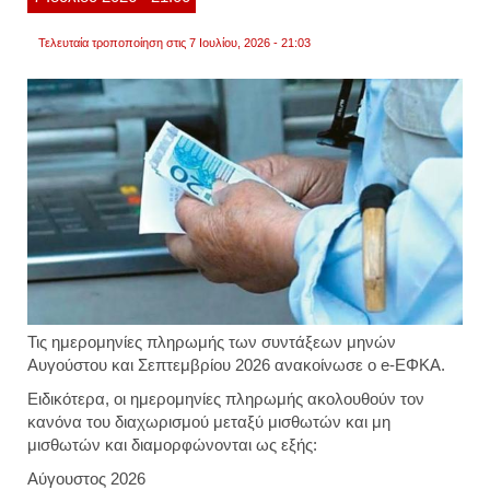
μεγάλ
αποκλ
Τελευταία τροποποίηση στις 7 Ιουλίου, 2026 - 21:03
που
έχουν
δημιο
τα
τελευτ
χρόνι
μεταξ
ασφα
Τις ημερομηνίες πληρωμής των συντάξεων μηνών
Αυγούστου και Σεπτεμβρίου 2026 ανακοίνωσε ο e-ΕΦΚΑ.
Ειδικότερα, οι ημερομηνίες πληρωμής ακολουθούν τον
κανόνα του διαχωρισμού μεταξύ μισθωτών και μη
μισθωτών και διαμορφώνονται ως εξής:
Αύγουστος 2026