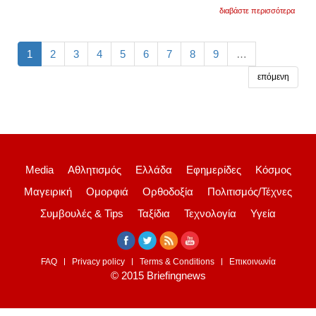
για
διαβάστε περισσότερα
πότε
θα
πληρ
οι
1
2
3
4
5
6
7
8
9
…
συντά
ιουνίο
επόμενη
και
τα
επιδό
Media
Αθλητισμός
Ελλάδα
Εφημερίδες
Κόσμος
Μαγειρική
Ομορφιά
Ορθοδοξία
Πολιτισμός/Τέχνες
Συμβουλές & Tips
Ταξίδια
Τεχνολογία
Υγεία
FAQ
Privacy policy
Terms & Conditions
Επικοινωνία
© 2015 Briefingnews