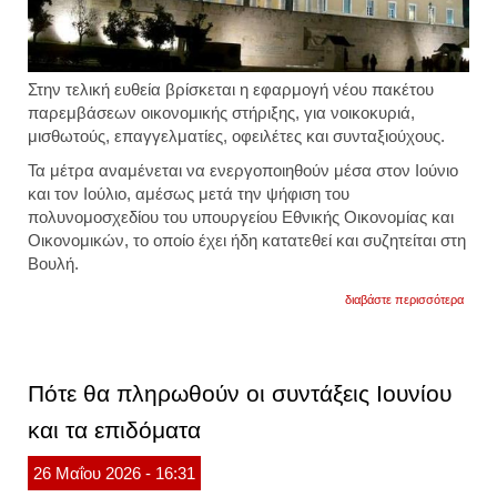
Στην τελική ευθεία βρίσκεται η εφαρμογή νέου πακέτου
παρεμβάσεων οικονομικής στήριξης, για νοικοκυριά,
μισθωτούς, επαγγελματίες, οφειλέτες και συνταξιούχους.
Τα μέτρα αναμένεται να ενεργοποιηθούν μέσα στον Ιούνιο
και τον Ιούλιο, αμέσως μετά την ψήφιση του
πολυνομοσχεδίου του υπουργείου Εθνικής Οικονομίας και
Οικονομικών, το οποίο έχει ήδη κατατεθεί και συζητείται στη
Βουλή.
για
διαβάστε περισσότερα
τα
μέτρα
αναμέ
να
ενεργ
Πότε θα πληρωθούν οι συντάξεις Ιουνίου
μέσα
στον
και τα επιδόματα
ιούνιο
και
τον
26
Μαΐου
2026
- 16:31
ιούλιο
αμέσ