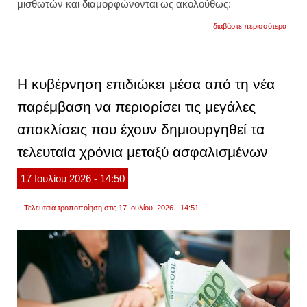
μισθωτών και διαμορφώνονται ως ακολούθως:
για
διαβάστε περισσότερα
αναλυ
οι
ημερο
καταβ
συντά
Η κυβέρνηση επιδιώκει μέσα από τη νέα
αυγού
και
παρέμβαση να περιορίσει τις μεγάλες
σεπτε
αποκλίσεις που έχουν δημιουργηθεί τα
τελευταία χρόνια μεταξύ ασφαλισμένων
17
Ιουλίου
2026
- 14:50
Τελευταία τροποποίηση στις 17 Ιουλίου, 2026 - 14:51