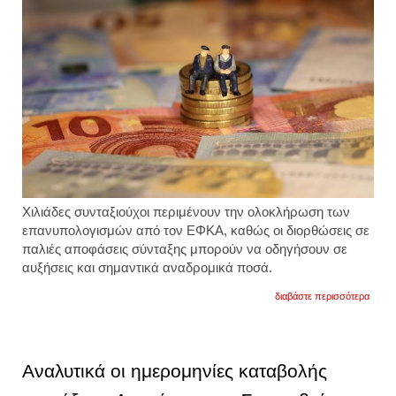
Χιλιάδες συνταξιούχοι περιμένουν την ολοκλήρωση των
επανυπολογισμών από τον ΕΦΚΑ, καθώς οι διορθώσεις σε
παλιές αποφάσεις σύνταξης μπορούν να οδηγήσουν σε
αυξήσεις και σημαντικά αναδρομικά ποσά.
για
διαβάστε περισσότερα
ποιοι
συντα
θα
λάβου
αναδρ
Αναλυτικά οι ημερομηνίες καταβολής
έως
20.00