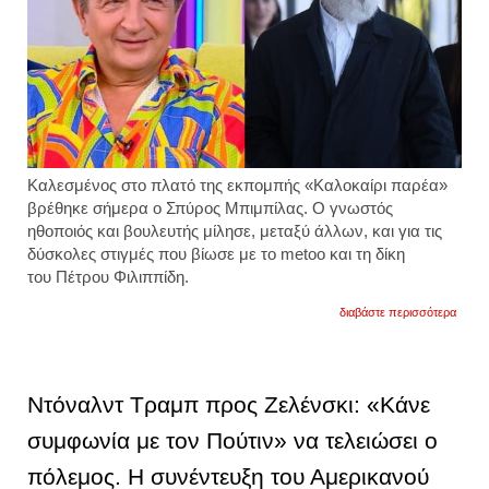
Καλεσμένος στο πλατό της εκπομπής «Καλοκαίρι παρέα»
βρέθηκε σήμερα ο Σπύρος Μπιμπίλας. Ο γνωστός
ηθοποιός και βουλευτής μίλησε, μεταξύ άλλων, και για τις
δύσκολες στιγμές που βίωσε με το metoo και τη δίκη
του Πέτρου Φιλιππίδη.
για
διαβάστε περισσότερα
σπύρ
μπιμπ
«όσα
έζησα
μού
Ντόναλντ Τραμπ προς Ζελένσκι: «Κάνε
άλλαξ
πολλ
συμφωνία με τον Πούτιν» να τελειώσει ο
πράγμ
ως
πόλεμος. Η συνέντευξη του Αμερικανού
προς
το