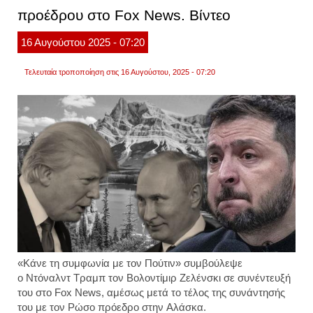
πόση
προέδρου στο Fox News. Βίντεο
εμπισ
πρέπε
16
Αυγούστου
2025
- 07:20
να
έχω
στους
Τελευταία τροποποίηση στις 16 Αυγούστου, 2025 - 07:20
ανθρ
«Κάνε τη συμφωνία με τον Πούτιν» συμβούλεψε
ο Ντόναλντ Τραμπ τον Βολοντίμιρ Ζελένσκι σε συνέντευξή
του στο Fox News, αμέσως μετά το τέλος της συνάντησής
του με τον Ρώσο πρόεδρο στην Αλάσκα.