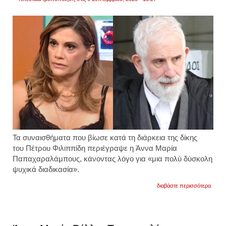
Τα συναισθήματα που βίωσε κατά τη διάρκεια της δίκης
του Πέτρου Φιλιππίδη περιέγραψε η Άννα Μαρία
Παπαχαραλάμπους, κάνοντας λόγο για «μια πολύ δύσκολη
ψυχικά διαδικασία».
για
διαβάστε περισσότερα
άννα
μαρία
παπα
για
πέτρο