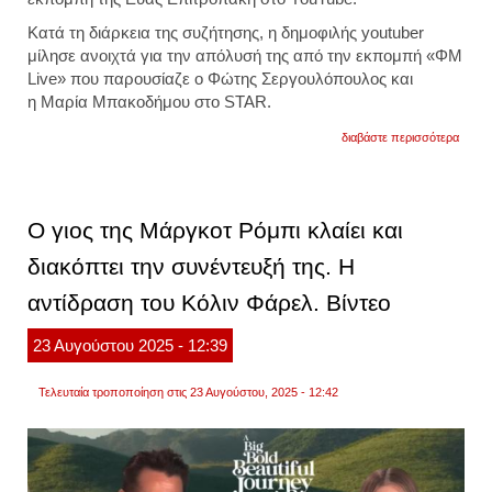
Κατά τη διάρκεια της συζήτησης, η δημοφιλής youtuber
μίλησε ανοιχτά για την απόλυσή της από την εκπομπή «ΦΜ
Live» που παρουσίαζε ο Φώτης Σεργουλόπουλος και
η Μαρία Μπακοδήμου στο STAR.
για
διαβάστε περισσότερα
άννα
μαρία
βέλλη
τι
αποκα
Ο γιος της Μάργκοτ Ρόμπι κλαίει και
για
την
διακόπτει την συνέντευξή της. Η
απόλ
της
αντίδραση του Κόλιν Φάρελ. Βίντεο
από
την
εκπο
23
Αυγούστου
2025
- 12:39
σεργ
–
μπακο
Τελευταία τροποποίηση στις 23 Αυγούστου, 2025 - 12:42
βίντεο