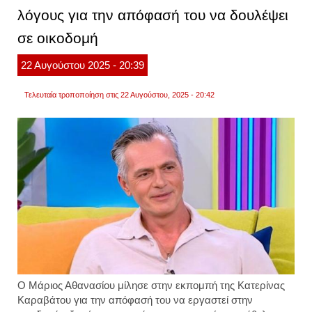
και
λόγους για την απόφασή του να δουλέψει
διακόπ
την
σε οικοδομή
συνέν
της.
η
22
Αυγούστου
2025
- 20:39
αντίδ
του
κόλιν
Τελευταία τροποποίηση στις 22 Αυγούστου, 2025 - 20:42
φάρελ
βίντεο
Ο Μάριος Αθανασίου μίλησε στην εκπομπή της Κατερίνας
Καραβάτου για την απόφασή του να εργαστεί στην