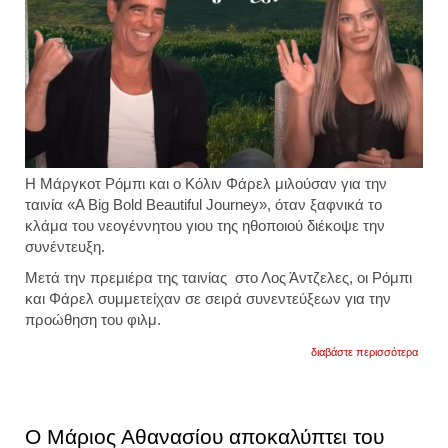
Η Μάργκοτ Ρόμπι και ο Κόλιν Φάρελ μιλούσαν για την
ταινία «A Big Bold Beautiful Journey», όταν ξαφνικά το
κλάμα του νεογέννητου γιου της ηθοποιού διέκοψε την
συνέντευξη.
Μετά την πρεμιέρα της ταινίας στο Λος Άντζελες, οι Ρόμπι
και Φάρελ συμμετείχαν σε σειρά συνεντεύξεων για την
προώθηση του φιλμ.
για
διαβάστε περισσότερα
ο
γιος
της
μάργκ
ρόμπι
O Μάριος Αθανασίου αποκαλύπτει του
κλαίει