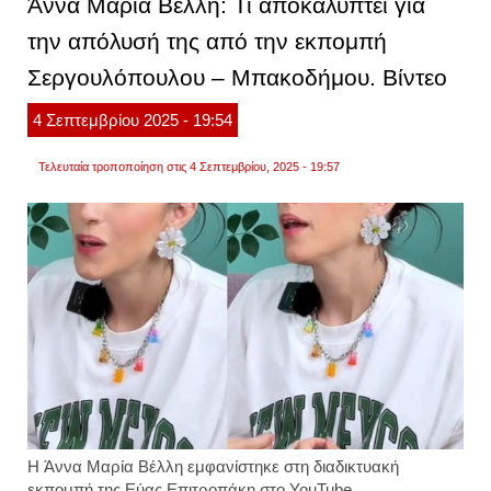
Άννα Μαρία Βέλλη: Τι αποκαλύπτει για
φιλιππ
ήταν
την απόλυσή της από την εκπομπή
πολύ
δύσκ
Σεργουλόπουλου – Μπακοδήμου. Βίντεο
περίο
ψυχικ
πλέο
4
Σεπτεμβρίου
2025
- 19:54
νιώθ
ανακο
Τελευταία τροποποίηση στις 4 Σεπτεμβρίου, 2025 - 19:57
Η Άννα Μαρία Βέλλη εμφανίστηκε στη διαδικτυακή
εκπομπή της Εύας Επιτροπάκη στο YouTube.