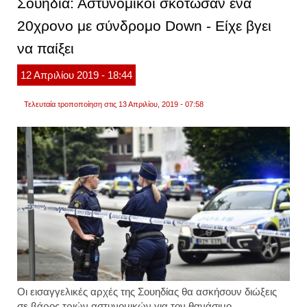
Σουηδία: Αστυνομικοί σκότωσαν ένα
προκα
το
20χρονο με σύνδρομο Down - Είχε βγει
σύνδ
down
να παίξει
με
τη
μέθοδ
12
Απριλίου
2019
- 18:44
crispr.
βίντεο
Τελευταία τροποποίηση στις 13 Απριλίου, 2019 - 07:58
Οι εισαγγελικές αρχές της Σουηδίας θα ασκήσουν διώξεις
σε βάρος τριών αστυνομικών για τον θανάσιμο