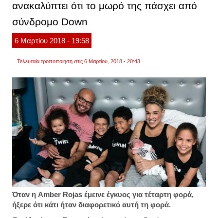
ανακαλύπτει ότι το μωρό της πάσχει από
γιατί
κρατο
σύνδρομο Down
πλαστ
όπλο
6
Μαρτίου
2018
- 19:58
Τελευταία τροποποίηση στις 6 Μαρτίου, 2018 - 20:43
Όταν η Amber Rojas έμεινε έγκυος για τέταρτη φορά,
ήξερε ότι κάτι ήταν διαφορετικό αυτή τη φορά.