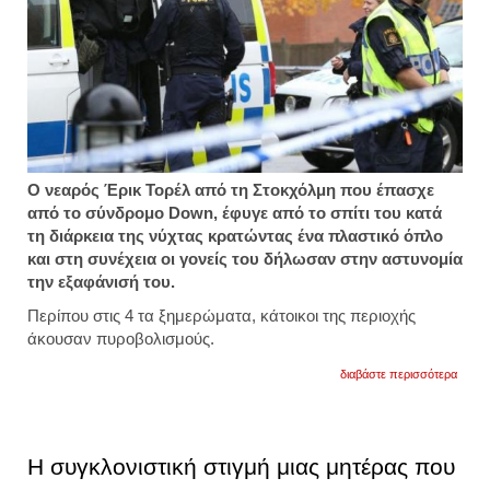
O νεαρός Έρικ Τορέλ από τη Στοκχόλμη που έπασχε
από το σύνδρομο Down, έφυγε από το σπίτι του κατά
τη διάρκεια της νύχτας κρατώντας ένα πλαστικό όπλο
και στη συνέχεια οι γονείς του δήλωσαν στην αστυνομία
την εξαφάνισή του.
Περίπου στις 4 τα ξημερώματα, κάτοικοι της περιοχής
άκουσαν πυροβολισμούς.
για
διαβάστε περισσότερα
σουηδ
αστυν
σκότ
νεαρό
με
Η συγκλονιστική στιγμή μιας μητέρας που
σύνδ
down