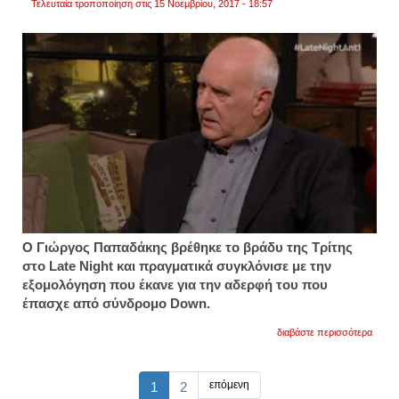
Τελευταία τροποποίηση στις 15 Νοεμβρίου, 2017 - 18:57
Ο Γιώργος Παπαδάκης βρέθηκε το βράδυ της Τρίτης
στο Late Night και πραγματικά συγκλόνισε με την
εξομολόγηση που έκανε για την αδερφή του που
έπασχε από σύνδρομο Down.
για
διαβάστε περισσότερα
γιώργ
παπαδ
ραγίζε
καρδι
επόμενη
1
2
η