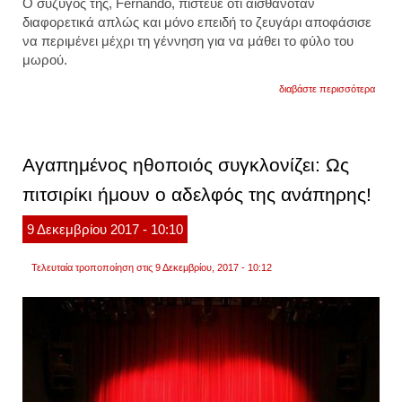
Ο σύζυγός της, Fernando, πίστευε ότι αισθανόταν
διαφορετικά απλώς και μόνο επειδή το ζευγάρι αποφάσισε
να περιμένει μέχρι τη γέννηση για να μάθει το φύλο του
μωρού.
για
διαβάστε περισσότερα
η
συγκλ
στιγμ
μιας
μητέρ
Αγαπημένος ηθοποιός συγκλονίζει: Ως
που
ανακα
πιτσιρίκι ήμουν ο αδελφός της ανάπηρης!
ότι
το
μωρό
9
Δεκεμβρίου
2017
- 10:10
της
πάσχε
από
Τελευταία τροποποίηση στις 9 Δεκεμβρίου, 2017 - 10:12
σύνδ
down