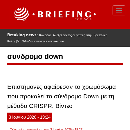
Παράκαμψη
προς
Toggl
το
navig
κυρίως
περιεχόμενο
Breaking news:
Καναδάς: Ανεξέλεγκτες οι φωτιές στην Βρετανική
Κολομβία. Χιλιάδες κάτοικοι εκκενώνουν
συνδρομο down
Επιστήμονες αφαίρεσαν το χρωμόσωμα
που προκαλεί το σύνδρομο Down με τη
μέθοδο CRISPR. Βίντεο
3
Ιουνίου
2026
- 19:24
Τελευταία τροποποίηση στις 3 Ιουνίου, 2026 - 19:27