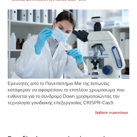
Ερευνητές από το Πανεπιστήμιο Mie της Ιαπωνίας
κατάφεραν να αφαιρέσουν το επιπλέον χρωμόσωμα που
ευθύνεται για το σύνδρομο Down χρησιμοποιώντας την
τεχνολογία γονιδιακής επεξεργασίας CRISPR-Cas9.
για
διαβάστε περισσότερα
επιστ
αφαίρ
το
χρωμ
που