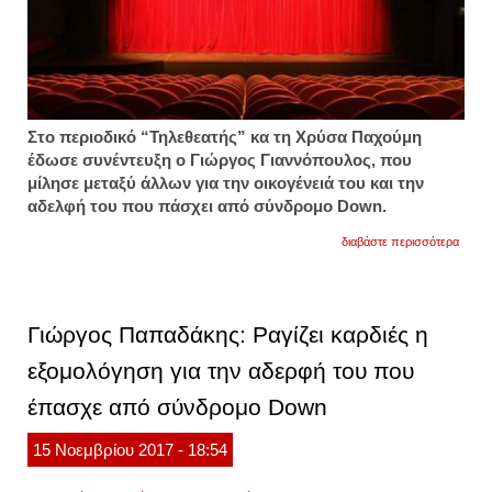
Στο περιοδικό “Τηλεθεατής” κα τη Χρύσα Παχούμη
έδωσε συνέντευξη ο Γιώργος Γιαννόπουλος, που
μίλησε μεταξύ άλλων για την οικογένειά του και την
αδελφή του που πάσχει από σύνδρομο Down.
για
διαβάστε περισσότερα
αγαπη
ηθοπο
συγκλο
ως
πιτσιρ
Γιώργος Παπαδάκης: Ραγίζει καρδιές η
ήμουν
ο
εξομολόγηση για την αδερφή του που
αδελφ
της
έπασχε από σύνδρομο Down
ανάπη
15
Νοεμβρίου
2017
- 18:54