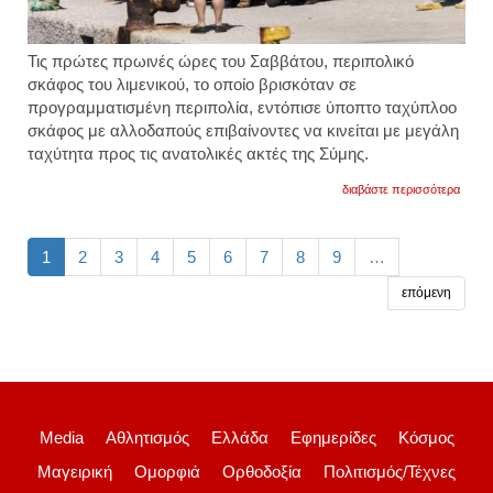
Τις πρώτες πρωινές ώρες του Σαββάτου, περιπολικό
σκάφος του λιμενικού, το οποίο βρισκόταν σε
προγραμματισμένη περιπολία, εντόπισε ύποπτο ταχύπλοο
σκάφος με αλλοδαπούς επιβαίνοντες να κινείται με μεγάλη
ταχύτητα προς τις ανατολικές ακτές της Σύμης.
για
διαβάστε περισσότερα
αποβί
30
λαθρο
σε
1
2
3
4
5
6
7
8
9
…
ακτή
της
επόμενη
σύμης
θα
εγκατ
μόνιμ
στην
αττική
Media
Αθλητισμός
Ελλάδα
Εφημερίδες
Κόσμος
Μαγειρική
Ομορφιά
Ορθοδοξία
Πολιτισμός/Τέχνες