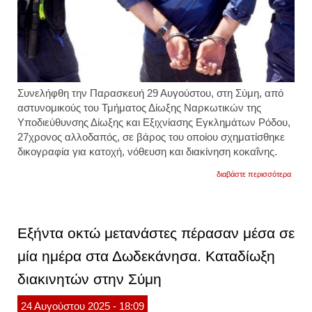
Συνελήφθη την Παρασκευή 29 Αυγούστου, στη Σύμη, από
αστυνομικούς του Τμήματος Δίωξης Ναρκωτικών της
Υποδιεύθυνσης Δίωξης και Εξιχνίασης Εγκλημάτων Ρόδου,
27χρονος αλλοδαπός, σε βάρος του οποίου σχηματίσθηκε
δικογραφία για κατοχή, νόθευση και διακίνηση κοκαΐνης.
για
διαβάστε περισσότερα
σύμη:
σύλλ
27χρο
αλλο
που
Εξήντα οκτώ μετανάστες πέρασαν μέσα σε
διακι
κοκαΐ
μία ημέρα στα Δωδεκάνησα. Καταδίωξη
διακινητών στην Σύμη
24
Αυγούστου
2025
- 18:09