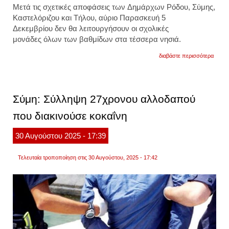
Μετά τις σχετικές αποφάσεις των
Δημάρχων Ρόδου, Σύμης,
Καστελόριζου και Τήλου,
αύριο Παρασκευή 5
Δεκεμβρίου
δεν θα
λειτουργήσουν οι σχολικές
μονάδες
όλων των βαθμίδων στα τέσσερα νησιά.
για
διαβάστε περισσότερα
κακοκ
byron
κλεισ
τα
σχολε
Σύμη: Σύλληψη 27χρονου αλλοδαπού
σε
ρόδο,
που διακινούσε κοκαΐνη
σύμη,
τήλο
και
30
Αυγούστου
2025
- 17:39
καστε
Τελευταία τροποποίηση στις 30 Αυγούστου, 2025 - 17:42