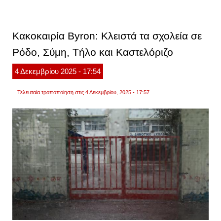
ασφυκ
γεμάτ
το
τουρισ
Κακοκαιρία Byron: Κλειστά τα σχολεία σε
σκάφ
που
Ρόδο, Σύμη, Τήλο και Καστελόριζο
βυθίσ
βίντεο
και
4
Δεκεμβρίου
2025
- 17:54
νέες
φωτογ
Τελευταία τροποποίηση στις 4 Δεκεμβρίου, 2025 - 17:57