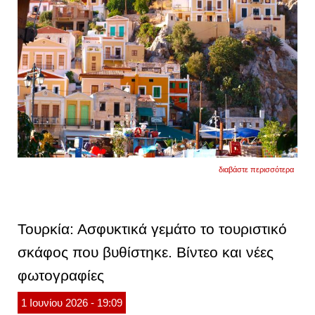
για
διαβάστε περισσότερα
σύμη:
το
μικρό
νησί
του
Τουρκία: Ασφυκτικά γεμάτο το τουριστικό
αιγαίο
που
σκάφος που βυθίστηκε. Βίντεο και νέες
μοιάζε
με
φωτογραφίες
πίνακ
ζωγρα
1
Ιουνίου
2026
- 19:09