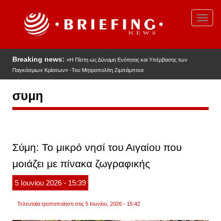
Παράκαμψη
προς
Toggl
το
navig
κυρίως
περιεχόμενο
Breaking news:
«Η Πίστη ως Δύναμη Ενότητας και Υπέρβασης των
Παγκόσμιων Κρίσεων» -Του Μητροπολίτη Ζιμπάμπουε
συμη
Σύμη: Το μικρό νησί του Αιγαίου που
μοιάζει με πίνακα ζωγραφικής
5
Ιουνίου
2026
- 15:39
Τελευταία τροποποίηση στις 5 Ιουνίου, 2026 - 15:42