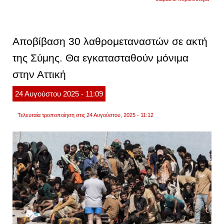
εξήντ
οκτώ
μεταν
πέρα
μέσα
Αποβίβαση 30 λαθρομεταναστών σε ακτή
σε
μία
της Σύμης. Θα εγκατασταθούν μόνιμα
ημέρα
στα
στην Αττική
δωδεκ
καταδ
διακι
24
Αυγούστου
2025
- 11:09
στην
σύμη
Τελευταία τροποποίηση στις 24 Αυγούστου, 2025 - 11:12