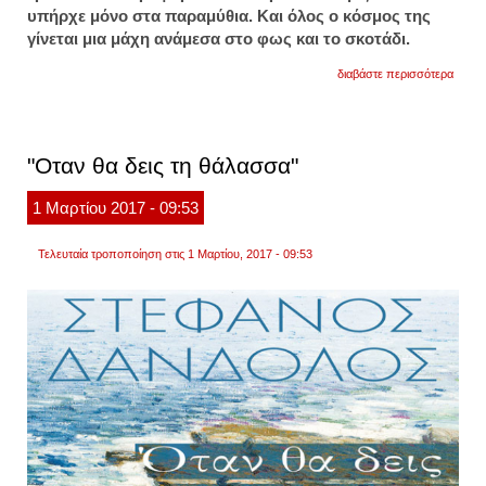
υπήρχε μόνο στα παραμύθια. Και όλος ο κόσμος της
γίνεται μια μάχη ανάμεσα στο φως και το σκοτάδι.
για
διαβάστε περισσότερα
"όταν
θα
δεις
τη
θάλασ
"Οταν θα δεις τη θάλασσα"
1
Μαρτίου
2017
- 09:53
Τελευταία τροποποίηση στις 1 Μαρτίου, 2017 - 09:53