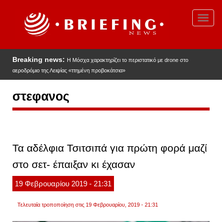
Παράκαμψη
προς
Toggl
το
navig
κυρίως
περιεχόμενο
Breaking news:
Η Μόσχα χαρακτηρίζει το περιστατικό με drone στο
αεροδρόμιο της Λειψίας «ττημένη προβοκάτσια»
στεφανος
Τα αδέλφια Τσιτσιπά για πρώτη φορά μαζί
στο σετ- έπαιξαν κι έχασαν
19
Φεβρουαρίου
2019
- 21:31
Τελευταία τροποποίηση στις 19 Φεβρουαρίου, 2019 - 21:31