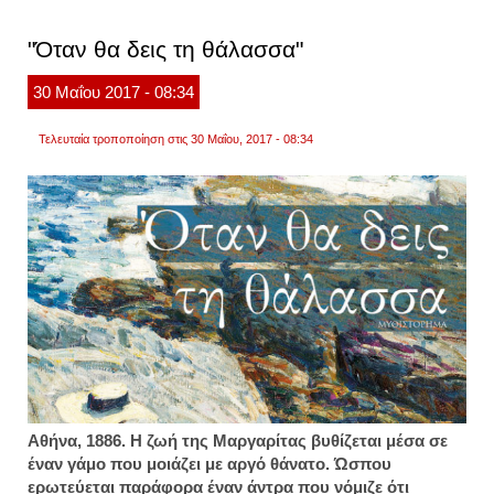
για
πρώτ
"Όταν θα δεις τη θάλασσα"
φορά
μαζί
στο
30
Μαΐου
2017
- 08:34
σετ-
έπαιξ
κι
Τελευταία τροποποίηση στις 30 Μαΐου, 2017 - 08:34
έχασα
Aθήνα, 1886. Η ζωή της Μαργαρίτας βυθίζεται μέσα σε
έναν γάμο που μοιάζει με αργό θάνατο. Ώσπου
ερωτεύεται παράφορα έναν άντρα που νόμιζε ότι