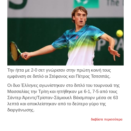
Την ήττα με 2-0 σετ γνώρισαν στην πρώτη κοινή τους
εμφάνιση σε διπλό οι Στέφανος και Πέτρος Τσιτσιπάς.
Οι δυο Έλληνες αγωνίστηκαν στο διπλό του τουρνουά της
Μασσαλίας την Τρίτη και ηττήθηκαν με 6-1, 7-5 από τους
Σάντερ Άρεντς/Τρίσταν-Σάμιουελ Βάισμπορν μέσα σε 63
λεπτά και αποκλείστηκαν από το δεύτερο γύρο της
διοργάνωσης.
για
διαβάστε περισσότερα
τα
αδέλφ
τσιτσι