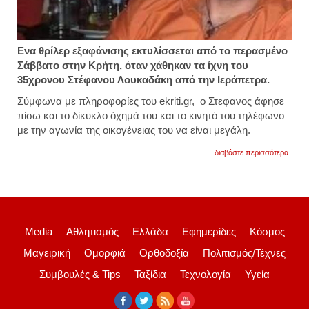
Ενα θρίλερ εξαφάνισης εκτυλίσσεται από το περασμένο
Σάββατο στην Κρήτη, όταν χάθηκαν τα ίχνη του
35χρονου Στέφανου Λουκαδάκη από την Ιεράπετρα.
Σύμφωνα με πληροφορίες του ekriti.gr, ο Στεφανος άφησε
πίσω και το δίκυκλο όχημά του και το κινητό του τηλέφωνο
με την αγωνία της οικογένειας του να είναι μεγάλη.
για
διαβάστε περισσότερα
θρίλε
με
την
εξαφά
35χρο
στέφα
στην
Media
Αθλητισμός
Ελλάδα
Εφημερίδες
Κόσμος
κρήτη
που
Μαγειρική
Ομορφιά
Ορθοδοξία
Πολιτισμός/Τέχνες
αγνοεί
από
Συμβουλές & Tips
Ταξίδια
Τεχνολογία
Υγεία
το
σάββα