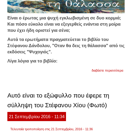
Είναι ο έρωτας μια ψυχή εγκλωβισμένη σε δυο κορμιά;
Και πόσο εύκολο είναι να εξεγερθείς ενάντια στη μοίρα
που έχει ήδη οριστεί για σένα;
Αυτά τα ερωτήματα πραγματεύεται το βιβλίο του
Στέφανου Δάνδολου, "Οταν θα δεις τη θάλασσα" από τις
εκδόσεις "Ψυχογιός".
Λίγα λόγια για το βιβλίο:
για
διαβάστε περισσότερα
"οταν
θα
δεις
τη
θάλασ
Αυτό είναι το εξώφυλλο που έφερε τη
σύλληψη του Στέφανου Χίου (Φωτό)
21
Σεπτεμβρίου
2016
- 11:34
Τελευταία τροποποίηση στις 21 Σεπτεμβρίου, 2016 - 11:36