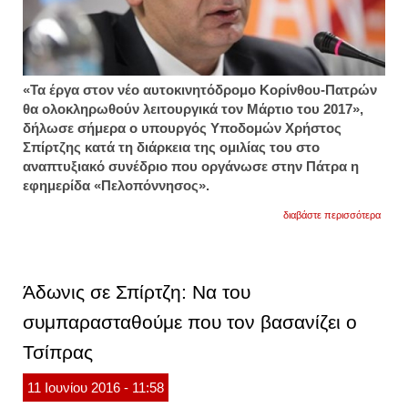
«Τα έργα στον νέο αυτοκινητόδρομο Κορίνθου-Πατρών
θα ολοκληρωθούν λειτουργικά τον Μάρτιο του 2017»,
δήλωσε σήμερα ο υπουργός Υποδομών Χρήστος
Σπίρτζης κατά τη διάρκεια της ομιλίας του στο
αναπτυξιακό συνέδριο που οργάνωσε στην Πάτρα η
εφημερίδα «Πελοπόννησος».
για
διαβάστε περισσότερα
σπίρτ
η
κορίν
πατρ
ολοκλ
Άδωνις σε Σπίρτζη: Να του
τον
μάρτιο
συμπαρασταθούμε που τον βασανίζει ο
2017
Τσίπρας
11
Ιουνίου
2016
- 11:58