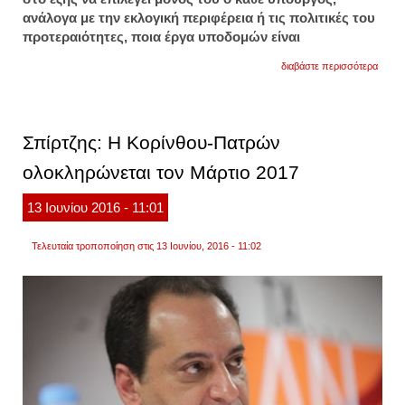
ανάλογα με την εκλογική περιφέρεια ή τις πολιτικές του
προτεραιότητες, ποια έργα υποδομών είναι
για
διαβάστε περισσότερα
σπίρτ
δεν
θα
γίνει
ιδιωτ
Σπίρτζης: Η Κορίνθου-Πατρών
των
αστικ
ολοκληρώνεται τον Μάρτιο 2017
συγκο
13
Ιουνίου
2016
- 11:01
Τελευταία τροποποίηση στις 13 Ιουνίου, 2016 - 11:02