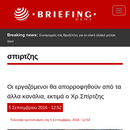
Παράκαμψη
προς
Toggl
το
navig
κυρίως
περιεχόμενο
Breaking news:
Συναγερμός στις Βρυξέλλες για το ολικό ηλιακό μπλακ
άουτ
σπιρτζης
Οι εργαζόμενοι θα απορροφηθούν από τα
άλλα κανάλια, εκτιμά ο Χρ.Σπίρτζης
5
Σεπτεμβρίου
2016
- 12:52
Τελευταία τροποποίηση στις 5 Σεπτεμβρίου, 2016 - 12:54