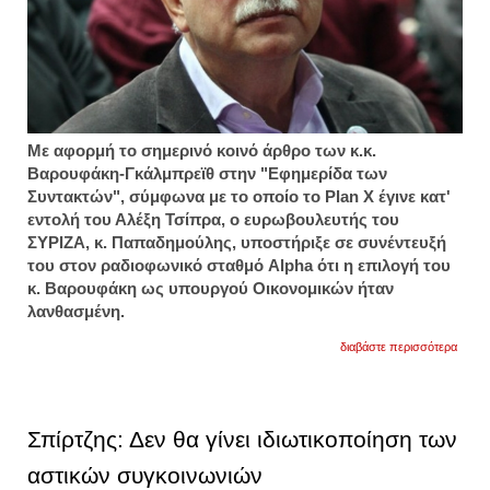
Με αφορμή το σημερινό κοινό άρθρο των κ.κ.
Βαρουφάκη-Γκάλμπρεϊθ στην "Εφημερίδα των
Συντακτών", σύμφωνα με το οποίο το Plan X έγινε κατ'
εντολή του Αλέξη Τσίπρα, ο ευρωβουλευτής του
ΣΥΡΙΖΑ, κ. Παπαδημούλης, υποστήριξε σε συνέντευξή
του στον ραδιοφωνικό σταθμό Alpha ότι η επιλογή του
κ. Βαρουφάκη ως υπουργού Οικονομικών ήταν
λανθασμένη.
για
διαβάστε περισσότερα
παπαδ
"λάθο
η
επιλο
βαρο
Σπίρτζης: Δεν θα γίνει ιδιωτικοποίηση των
-
αποστ
αστικών συγκοινωνιών
από
σπίρτ