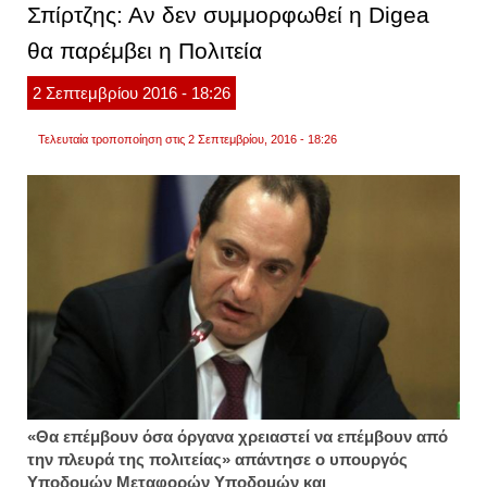
Σπίρτζης: Αν δεν συμμορφωθεί η Digea
τα
άλλα
θα παρέμβει η Πολιτεία
κανάλ
εκτιμά
ο
2
Σεπτεμβρίου
2016
- 18:26
χρ.σπ
Τελευταία τροποποίηση στις 2 Σεπτεμβρίου, 2016 - 18:26
«Θα επέμβουν όσα όργανα χρειαστεί να επέμβουν από
την πλευρά της πολιτείας» απάντησε ο υπουργός
Υποδομών Μεταφορών Υποδομών και