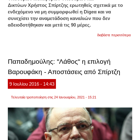
Δικτύων Χρήστος Σπίρτζης ερωτηθείς σχετικά με το
ενδεχόμενο να μη συμμορφωθεί η Digeα και να
συνεχίσει την αναμετάδοση καναλιών που δεν
αδειοδοτήθηκαν και μετά τις 90 μέρες.
για
διαβάστε περισσότερα
σπίρτ
αν
δεν
συμμο
η
Παπαδημούλης: "Λάθος" η επιλογή
digea
θα
Βαρουφάκη - Αποστάσεις από Σπίρτζη
παρέμ
η
πολιτε
9
Ιουλίου
2016
- 14:43
Τελευταία τροποποίηση στις 24 Ιανουαρίου, 2021 - 15:21