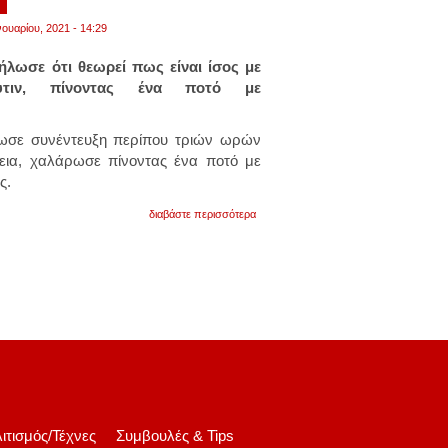
νουαρίου, 2021 - 14:29
λωσε ότι θεωρεί πως είναι ίσος με
ύτιν, πίνοντας ένα ποτό με
ωσε συνέντευξη περίπου τριών ωρών
χεια, χαλάρωσε πίνοντας ένα ποτό με
ς.
για
διαβάστε περισσότερα
«είμαι
ίσος
με
τον
πούτιν»
διαλαλεί
ο
μακρόν,πίνοντας
ποτό
με
τους
δημοσιογράφους!
ιτισμός/Τέχνες
Συμβουλές & Tips