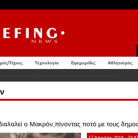
σμός/Τέχνες
Τεχνολογία
Εφημερίδες
Αθλητισμός
νητο και το γέμισε με κάρβουνα. Συγκλονίζει η διάσωση από στρατιώτη. Βίντεο
ιν
 διαλαλεί ο Μακρόν,πίνοντας ποτό με τους δημ
17
Απριλίου
2018
- 23:4