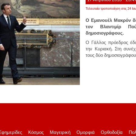
Τελευταία τροποποίηση στις 24 Ια
Ο Εμανουέλ Μακρόν δή
τον Βλαντιμίρ Πο
δημοσιογράφους.
Ο Γάλλος πρόεδρος έδ
την Κυριακή. Στη συνέ
τους δύο δημοσιογράφου
Εφημερίδες
Κόσμος
Μαγειρική
Ομορφιά
Ορθοδοξία
Πολ