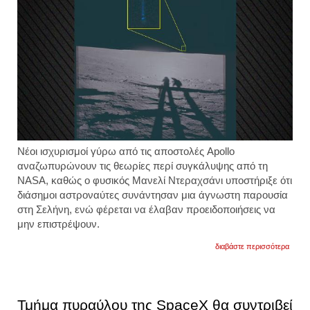
Νέοι ισχυρισμοί γύρω από τις αποστολές Apollo
αναζωπυρώνουν τις θεωρίες περί συγκάλυψης από τη
NASA, καθώς ο φυσικός Μανελί Ντεραχσάνι υποστήριξε ότι
διάσημοι αστροναύτες συνάντησαν μια άγνωστη παρουσία
στη Σελήνη, ενώ φέρεται να έλαβαν προειδοποιήσεις να
μην επιστρέψουν.
για
διαβάστε περισσότερα
πληρο
της
nasa:
αλλοι
φωτογ
Τμήμα πυραύλου της SpaceX θα συντριβεί
της