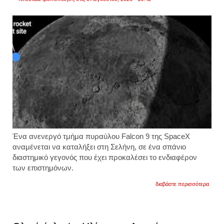
Ένα ανενεργό τμήμα πυραύλου Falcon 9 της SpaceX
αναμένεται να καταλήξει στη Σελήνη, σε ένα σπάνιο
διαστημικό γεγονός που έχει προκαλέσει το ενδιαφέρον
των επιστημόνων.
για
διαβάστε περισσότερα
τμήμα
του
πυρα
falcon
9