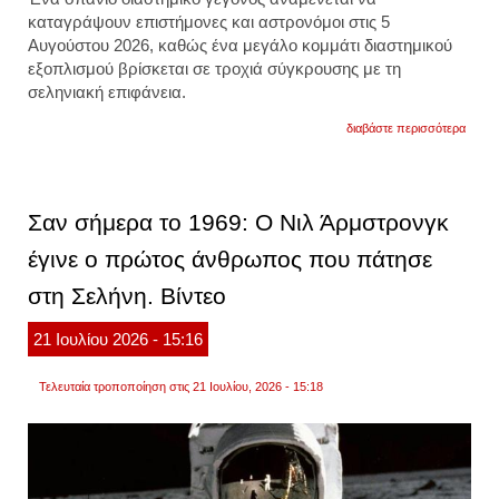
καταγράψουν επιστήμονες και αστρονόμοι στις 5
Αυγούστου 2026, καθώς ένα μεγάλο κομμάτι διαστημικού
εξοπλισμού βρίσκεται σε τροχιά σύγκρουσης με τη
σεληνιακή επιφάνεια.
για
διαβάστε περισσότερα
τμήμα
πυρα
της
space
θα
Σαν σήμερα το 1969: Ο Νιλ Άρμστρονγκ
συντρι
στη
έγινε ο πρώτος άνθρωπος που πάτησε
σελήν
στις
στη Σελήνη. Βίντεο
5
αυγού
τι
21
Ιουλίου
2026
- 15:16
περιμ
να
παρα
Τελευταία τροποποίηση στις 21 Ιουλίου, 2026 - 15:18
οι
επιστ