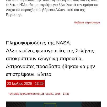
έκλειψη Ηλίου
θα μετατρέψει για λίγα λεπτά την ημέρα σε
νύχτα σε περιοχές του βόρειου Ατλαντικού και της
Ευρώπης.
για
διαβάστε περισσότερα
ολική
έκλει
ηλίου
τον
αυγού
Πληροφοριοδότες της NASA:
με
φόντο
Αλλοιωμένες φωτογραφίες της Σελήνης
την
ευρώ
αποκρύπτουν εξωγήινη παρουσία.
πότε
και
σε
Αστροναύτες προειδοποιήθηκαν να μην
ποιες
χώρε
επιστρέψουν. Βίντεο
θα
είναι
ορατή
23
Ιουλίου
2026
- 13:25
Τελευταία τροποποίηση στις 23 Ιουλίου, 2026 - 13:27