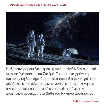
πάτησ
Τελευταία τροποποίηση στις 9 Ιουλίου, 2026 - 14:18
στη
σελήν
βίντεο
Η εξερεύνηση του διαστήματος από τη NASA δεν σταματά
στον Διεθνή Διαστημικό Σταθμό. Τα επόμενα χρόνια η
αμερικανική διαστημική υπηρεσία ετοιμάζει μια σειρά από
φιλόδοξες αποστολές που εκτείνονται από τη Σελήνη και
την προστασία της Γης από αστεροειδείς μέχρι την
αναζήτηση μυστικών στα βάθη του Ηλιακού Συστήματος.
για
διαβάστε περισσότερα
οι