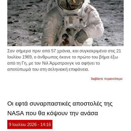
Σαν σήμερα πριν από 57 χρόνια, και συγκεκριμένα στις 21
Ιουλίου 1969, ο άνθρωπος έκανε το πρώτο του βήμα έξω
από τη Γη, με τον Νιλ Άρμστρονγκ να αφήνει το
αποτύπωμά του στη σεληνιακή επιφάνεια.
για
διαβάστε περισσότερα
σαν
σήμερ
το
1969:
ο
Οι εφτά συναρπαστικές αποστολές της
νιλ
άρμστ
NASA που θα κόψουν την ανάσα
έγινε
ο
πρώτ
9
Ιουλίου
2026
- 14:16
άνθρ
που