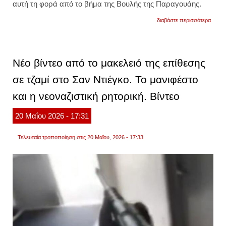
αυτή τη φορά από το βήμα της Βουλής της Παραγουάης.
για
διαβάστε περισσότερα
σελέσ
αμαρίγ
νέο
παρα
ρστσι
Νέο βίντεο από το μακελειό της επίθεσης
από
την
σε τζαμί στο Σαν Ντιέγκο. Το μανιφέστο
παρα
πολιτι
και η νεοναζιστική ρητορική. Βίντεο
κατά
του
κιλιάν
20
Μαΐου
2026
- 17:31
μπαπέ
βίντεο
Τελευταία τροποποίηση στις 20 Μαΐου, 2026 - 17:33