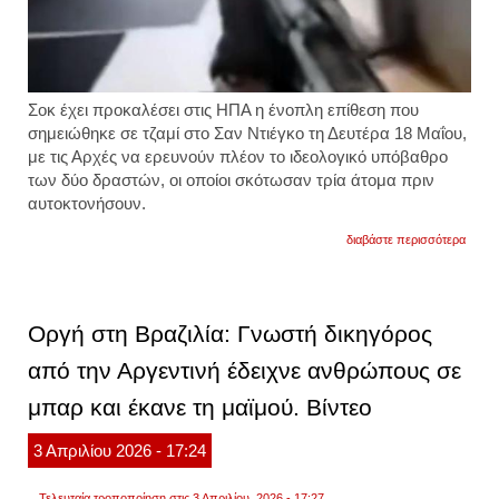
Σοκ έχει προκαλέσει στις ΗΠΑ η ένοπλη επίθεση που
σημειώθηκε σε τζαμί στο Σαν Ντιέγκο τη Δευτέρα 18 Μαΐου,
με τις Αρχές να ερευνούν πλέον το ιδεολογικό υπόβαθρο
των δύο δραστών, οι οποίοι σκότωσαν τρία άτομα πριν
αυτοκτονήσουν.
για
διαβάστε περισσότερα
νέο
βίντεο
από
το
μακελ
Οργή στη Βραζιλία: Γνωστή δικηγόρος
της
επίθε
από την Αργεντινή έδειχνε ανθρώπους σε
σε
τζαμί
μπαρ και έκανε τη μαϊμού. Βίντεο
στο
σαν
ντιέγκ
3
Απριλίου
2026
- 17:24
το
μανιφ
και
Τελευταία τροποποίηση στις 3 Απριλίου, 2026 - 17:27