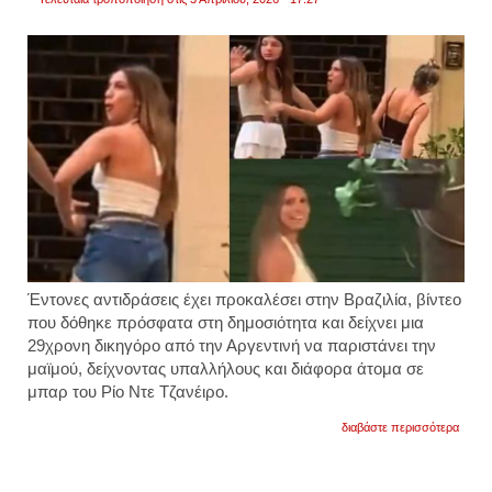
η
νεονα
ρητορι
βίντεο
Έντονες αντιδράσεις έχει προκαλέσει στην Βραζιλία, βίντεο
που δόθηκε πρόσφατα στη δημοσιότητα και δείχνει μια
29χρονη δικηγόρο από την Αργεντινή να παριστάνει την
μαϊμού, δείχνοντας υπαλλήλους και διάφορα άτομα σε
μπαρ του Ρίο Ντε Τζανέιρο.
για
διαβάστε περισσότερα
οργή
στη
βραζιλ
γνωσ