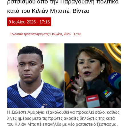
ρστσισμού από την Παραγουανή πολιτικό
«ίσως
να
κατά του Κιλιάν Μπαπέ. Βίντεο
είναι
ρατσι
9
Ιουλίου
2026
- 17:16
Τελευταία τροποποίηση στις 9 Ιουλίου, 2026 - 17:18
Η Σελέστε Αμαρίγια εξακολουθεί να προκαλεί σάλο, καθώς
λίγες ημέρες μετά τις πρώτες ακραίες δηλώσεις της κατά
του Κιλιάν Μπαπέ επανήλθε με νέο ρατσιστικό ξέσπασμα,