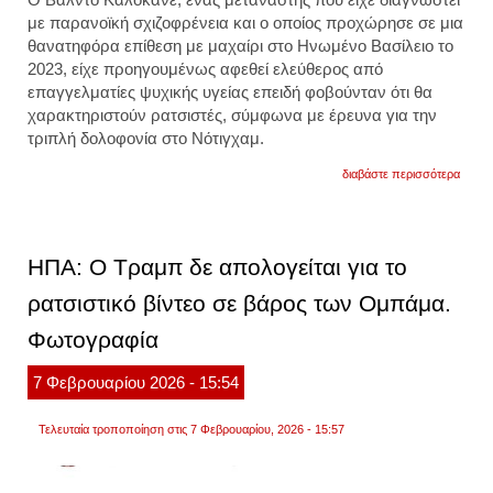
με παρανοϊκή σχιζοφρένεια και ο οποίος προχώρησε σε μια
θανατηφόρα επίθεση με μαχαίρι στο Ηνωμένο Βασίλειο το
2023, είχε προηγουμένως αφεθεί ελεύθερος από
επαγγελματίες ψυχικής υγείας επειδή φοβούνταν ότι θα
χαρακτηριστούν ρατσιστές, σύμφωνα με έρευνα για την
τριπλή δολοφονία στο Νότιγχαμ.
για
διαβάστε περισσότερα
βρεταν
απελ
δολο
με
την
ΗΠΑ: Ο Τραμπ δε απολογείται για το
αιτιολ
ότι
ρατσιστικό βίντεο σε βάρος των Ομπάμα.
«η
κράτη
Φωτογραφία
του
ήταν
ρατσι
7
Φεβρουαρίου
2026
- 15:54
Τελευταία τροποποίηση στις 7 Φεβρουαρίου, 2026 - 15:57