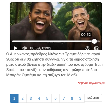
Ο Αμερικανός πρόεδρος
Ντόναλντ Τραμπ
δήλωσε αργά
χθες ότι δεν θα ζητήσει συγγνώμη για τη δημοσιοποίηση
ρατσιστικού βίντεο στην διαδικτυακή του πλατφόρμα
Truth
Social
που
εικονίζει σαν πιθήκους τον πρώην πρόεδρο
Μπαράκ Ομπάμα και τη σύζυγό του Μισέλ.
για
διαβάστε περισσότερα
ηπα:
ο
τραμπ
δε
επόμενη
1
2
3
4
5
6
7
8
9
απολο
για
το
ρατσισ