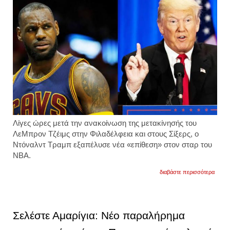
Λίγες ώρες μετά την ανακοίνωση της μετακίνησής του
ΛεΜπρον Τζέιμς στην Φιλαδέλφεια και στους Σίξερς, ο
Ντόναλντ Τραμπ εξαπέλυσε νέα «επίθεση» στον σταρ του
ΝΒΑ.
για
διαβάστε περισσότερα
νέα
επίθε
τραμπ
κατά
του
Σελέστε Αμαρίγια: Νέο παραλήρημα
λεμπ
τζέιμς: