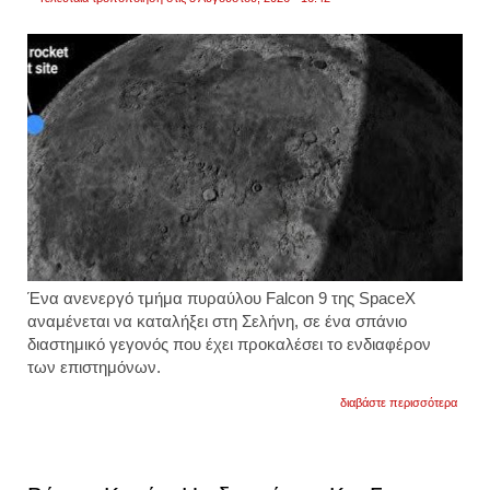
Ένα ανενεργό τμήμα πυραύλου Falcon 9 της SpaceX
αναμένεται να καταλήξει στη Σελήνη, σε ένα σπάνιο
διαστημικό γεγονός που έχει προκαλέσει το ενδιαφέρον
των επιστημόνων.
για
διαβάστε περισσότερα
τμήμα
του
πυρα
falcon
9