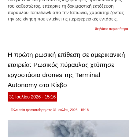
του καθεστώτος, επέκρινε τη δοκιμαστική εκτόξευση
πυραύλου Tomahawk
από την
Ιαπωνία
, χαρακτηρίζοντάς
την ως
κίνηση που εντείνει τις περιφερειακές εντάσεις.
για
διαβάστε περισσότερα
βόρει
κορέα
η
αδερφ
του
H πρώτη ρωσική επίθεση σε αμερικανική
κιμ
γιονγ
εταιρεία: Ρωσικός πύραυλος χτύπησε
ουν
καταδι
εργοστάσιο drones της Terminal
τη
δοκιμ
πυρα
Autonomy στο Κίεβο
toma
από
31
Ιουλίου
2026
- 15:16
την
ιαπων
Τελευταία τροποποίηση στις 31 Ιουλίου, 2026 - 15:18