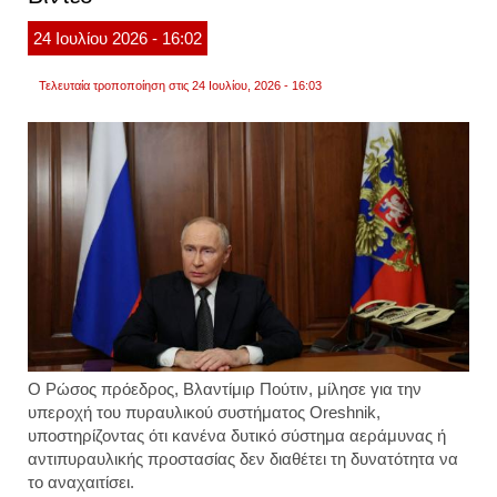
της
termin
24
Ιουλίου
2026
- 16:02
auton
στο
κίεβο
Τελευταία τροποποίηση στις 24 Ιουλίου, 2026 - 16:03
Ο Ρώσος πρόεδρος, Βλαντίμιρ Πούτιν, μίλησε για την
υπεροχή του πυραυλικού συστήματος Oreshnik,
υποστηρίζοντας ότι κανένα δυτικό σύστημα αεράμυνας ή
αντιπυραυλικής προστασίας δεν διαθέτει τη δυνατότητα να
το αναχαιτίσει.