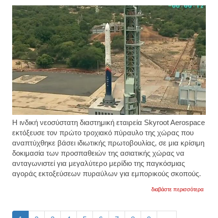
οι
επιστ
Η ινδική νεοσύστατη διαστημική εταιρεία Skyroot Aerospace
εκτόξευσε τον πρώτο τροχιακό πύραυλο της χώρας που
αναπτύχθηκε βάσει ιδιωτικής πρωτοβουλίας, σε μια κρίσιμη
δοκιμασία των προσπαθειών της ασιατικής χώρας να
ανταγωνιστεί για μεγαλύτερο μερίδιο της παγκόσμιας
αγοράς εκτοξεύσεων πυραύλων για εμπορικούς σκοπούς.
για
διαβάστε περισσότερα
η
ινδία
εκτόξ
τον