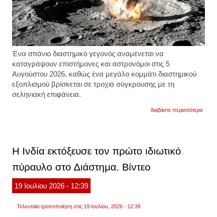
Ένα σπάνιο διαστημικό γεγονός αναμένεται να
καταγράψουν επιστήμονες και αστρονόμοι στις 5
Αυγούστου 2026, καθώς ένα μεγάλο κομμάτι διαστημικού
εξοπλισμού βρίσκεται σε τροχιά σύγκρουσης με τη
σεληνιακή επιφάνεια.
για
διαβάστε περισσότερα
τμήμα
πυρα
της
space
θα
Η Ινδία εκτόξευσε τον πρώτο ιδιωτικό
συντρι
στη
πύραυλο στο Διάστημα. Βίντεο
σελήν
στις
5
19
Ιουλίου
2026
- 12:39
αυγού
τι
περιμ
Τελευταία τροποποίηση στις 19 Ιουλίου, 2026 - 12:39
να
παρα