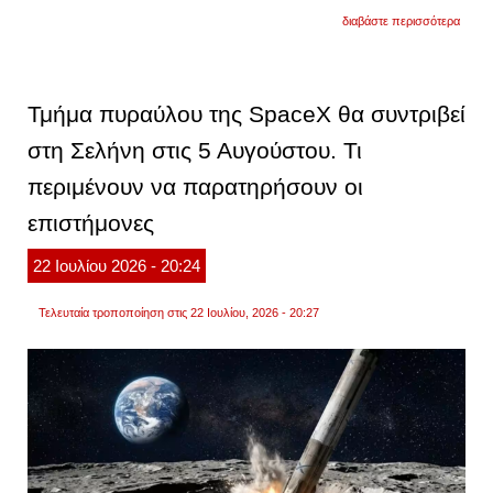
για
διαβάστε περισσότερα
πούτιν
«καμί
άμυνα
στη
δύση
Τμήμα πυραύλου της SpaceX θα συντριβεί
δεν
μπορε
στη Σελήνη στις 5 Αυγούστου. Τι
να
σταμα
περιμένουν να παρατηρήσουν οι
τον
oreshn
αν
επιστήμονες
θέλετ
μπορ
22
Ιουλίου
2026
- 20:24
να
κάνου
δοκιμ
Τελευταία τροποποίηση στις 22 Ιουλίου, 2026 - 20:27
βίντεο