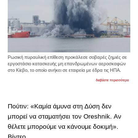
Ρωσική πυραυλική επίθεση προκάλεσε σοβαρές ζημιές σε
εργοστάσιο κατασκευής μη επανδρωμένων αεροσκαφών
στο Κίεβο, το οποίο ανήκει σε εταιρεία με έδρα τις ΗΠΑ.
για
διαβάστε περισσότερα
h
πρώτ
ρωσικ
επίθε
σε
Πούτιν: «Καμία άμυνα στη Δύση δεν
αμερι
εταιρε
μπορεί να σταματήσει τον Oreshnik. Αν
ρωσικ
πύρα
θέλετε μπορούμε να κάνουμε δοκιμή».
χτύπη
εργοσ
drone
Βίντεο