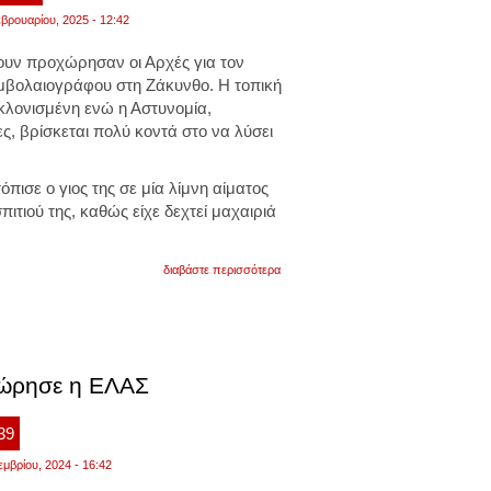
βρουαρίου, 2025 - 12:42
ουν προχώρησαν οι Αρχές για τον
μβολαιογράφου στη Ζάκυνθο. Η τοπική
κλονισμένη ενώ η Αστυνομία,
, βρίσκεται πολύ κοντά στο να λύσει
πισε ο γιος της σε μία λίμνη αίματος
ιτιού της, καθώς είχε δεχτεί μαχαιριά
για
διαβάστε περισσότερα
εξελίξεις
στο
θρίλερ
με
τον
θάνατο
χώρησε η ΕΛΑΣ
της
69χρονης
συμβολαιογράφου
στη
:39
ζάκυνθο
–
εμβρίου, 2024 - 16:42
τρεις