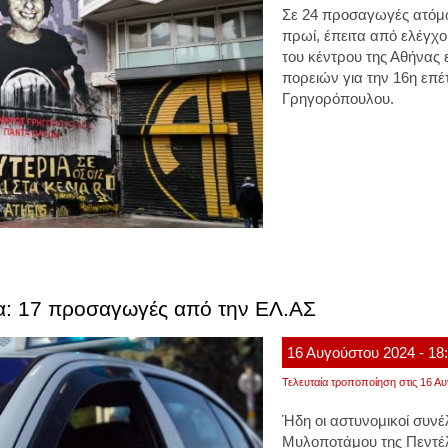
Σε 24 προσαγωγές ατόμ
πρωί, έπειτα από ελέγχο
του κέντρου της Αθήνας
πορειών για την 16η επέ
Γρηγορόπουλου.
ια: 17 προσαγωγές από την ΕΛ.ΑΣ
16
Αυγούστου
2024
- 18
Τελευταία τροποποίηση στις 16 Αυ
Ήδη οι αστυνομικοί συν
Μυλοποτάμου της Πεντέλ