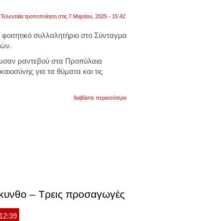
Τελευταία τροποποίηση στις 7 Μαρτίου, 2025 - 15:42
το φοιτητικό συλλαλητήριο στο Σύνταγμα
πών.
δωσαν ραντεβού στα Προπύλαια
καιοσύνης για τα θύματα και τις
για
διαβάστε περισσότερα
τέμπη:
20
προσαγωγές
πριν
τη
συγκέντρωση
στο
σύνταγμα
–
κυκλοφοριακές
ρυθμίσεις
στο
άκυνθο – Τρεις προσαγωγές
κέντρο
της
αθήνας
 12:39