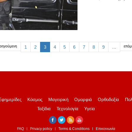
οηγούμενη
επόμ
1
2
3
4
5
6
7
8
9
…
Εφημερίδες
Κόσμος
Μαγειρική
Ομορφιά
Ορθοδοξία
Πολ
Ταξίδια
Τεχνολογία
Υγεία
FAQ
Privacy policy
Terms & Conditions
Επικοινωνία