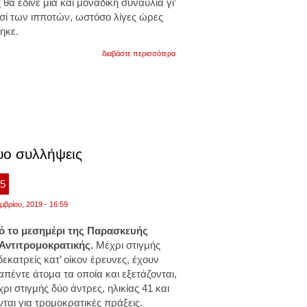
θα έδινε μια και μοναδική συναυλία γι’
ησί των ιπποτών, ωστόσο λίγες ώρες
ηκε.
για
διαβάστε περισσότερα
ρέμος:
ακυρώθηκε
η
συναυλία
του
στη
ρόδο
λόγω
προσαγωγών
υο συλλήψεις
15
μβρίου, 2019 - 16:59
πό το μεσημέρι της Παρασκευής
 Αντιτρομοκρατικής.
Μέχρι στιγμής
εκατρείς κατ’ οίκον έρευνες, έχουν
πέντε άτομα τα οποία και εξετάζονται,
ι στιγμής δύο άντρες, ηλικίας 41 και
ται για τρομοκρατικές πράξεις.