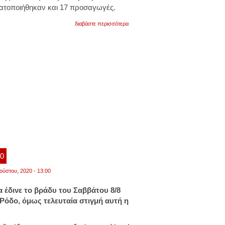
ατοποιήθηκαν και 17 προσαγωγές.
για
διαβάστε περισσότερα
πλιάτσικο
στα
καμένα
σπίτια:
17
προσαγωγές
από
την
ελ.ας
00
ούστου, 2020 - 13:00
 έδινε το βράδυ του Σαββάτου 8/8
Ρόδο, όμως τελευταία στιγμή αυτή η