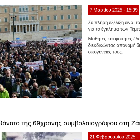
7
Μαρτίου
2025
- 15:39
Σε πλήρη εξέλιξη είναι 
για το έγκλημα των Τεμ
Μαθητές και φοιτητές έ
διεκδικώντας απονομή δι
οικογένειές τους.
ον θάνατο της 69χρονης συμβολαιογράφου στη Ζ
21
Φεβρουαρίου
2025
-