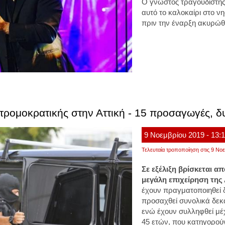
Ο γνωστός τραγουδιστής 
αυτό το καλοκαίρι στο ν
πριν την έναρξη ακυρώθ
ιτρομοκρατικής στην Αττική - 15 προσαγωγές, δ
9
Νοεμβρίου
2019
- 13:
Τελευταία τροποποίηση στις 9 Νοε
Σε εξέλιξη βρίσκεται α
μεγάλη επιχείρηση της
έχουν πραγματοποιηθεί δ
προσαχθεί συνολικά δεκα
ενώ έχουν συλληφθεί μέχρ
45 ετών, που κατηγορούν