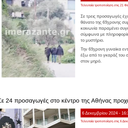
Τελευταία τροποποίηση στις 21 Φε
Σε τρεις προσαγωγές έχ
θάνατο της 69χρονης συ
κοινωνία παραμένει συγ
σύμφωνα με πληροφορίες
το μυστήριο.
Την 69χρονη γυναίκα εντό
έξω από το γκαράζ του σπ
στον μηρό.
Σε 24 προσαγωγές στο κέντρο της Αθήνας προ
6
Δεκεμβρίου
2024
- 16
Τελευταία τροποποίηση στις 6 Δεκ