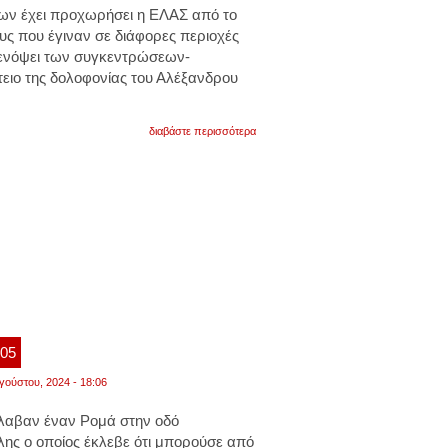
προσαγωγές
ων έχει προχωρήσει η ΕΛΑΣ από το
υς που έγιναν σε διάφορες περιοχές
 ενόψει των συγκεντρώσεων-
τειο της δολοφονίας του Αλέξανδρου
για
διαβάστε περισσότερα
επέτειος
γρηγορόπουλου:
σε
24
προσαγωγές
στο
κέντρο
της
αθήνας
προχώρησε
η
ελας
:05
γούστου, 2024 - 18:06
έλαβαν έναν Ρομά στην οδό
ης ο οποίος έκλεβε ότι μπορούσε από