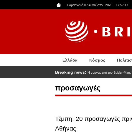
Παράκαμψη
Παρασκευή 07 Αυγούστου 2026
-
17:57:18
προς
το
κυρίως
περιεχόμενο
Ελλάδα
Κόσμος
Πολιτι
Breaking news:
Η γυμναστική του Spider-Man:
προσαγωγές
Τέμπη: 20 προσαγωγές πριν
Αθήνας