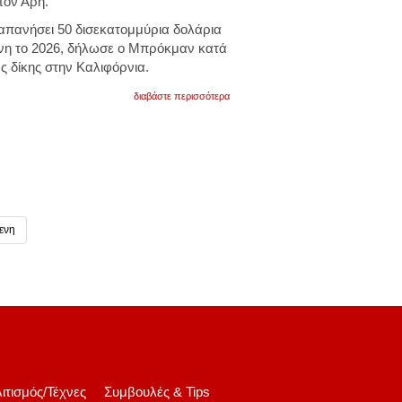
τον Άρη.
δαπανήσει 50 δισεκατομμύρια δολάρια
νη το 2026,
δήλωσε ο Μπρόκμαν κατά
ς δίκης στην Καλιφόρνια.
για
διαβάστε περισσότερα
openai:
ο
έλον
μασκ
ήθελε
80
δισ.
δολάρια
για
να
ενη
δημιουργήσει
πόλη
στον
άρη
ιτισμός/Τέχνες
Συμβουλές & Tips