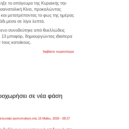
ξε το απόγευμα της Κυριακής την
ιοανατολική Κίνα, προκαλώντας
και μετατρέποντας το φως της ημέρας
δι μέσα σε λίγα λεπτά.
όμενο συνοδεύτηκε από θυελλώδεις
 13 μποφόρ, δημιουργώντας ιδιαίτερα
 τους κατοίκους.
για
διαβάστε περισσότερα
εξωπραγματικές
εικόνες
στην
κίνα
που
ανησυχούν
τους
επιστήμονες.
σκόνη
«εξαφάνισε»
προχωρήσει σε νέα φάση
την
πόλη
χαρμπίν
μέσα
σε
ελευταία τροποποίηση στις 16 Μαΐου, 2026 - 08:27
λεπτά.
βίντεο