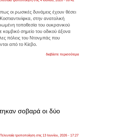
ελευταία τροποποίηση στις 4 Ιουλίου, 2026 - 09:42
ως οι ρωσικές δυνάμεις έχουν θέσει
 Κοστιαντινίφκα, στην ανατολική
ρωμένη τοποθεσία του ουκρανικού
ε κομβικό σημείο του οδικού άξονα
άλες πόλεις του Ντονμπάς που
ται από το Κίεβο.
για
διαβάστε περισσότερα
η
μόσχα
ανακοίνωσε
την
κατάληψη
της
στρατηγικής
ουκρανικής
πόλης
κοστιαντινίφκα
στηκαν σοβαρά οι δύο
Τελευταία τροποποίηση στις 13 Ιουνίου, 2026 - 17:27