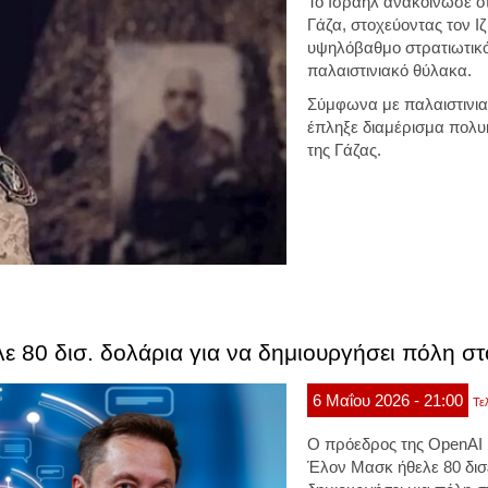
Το
Ισραήλ
ανακοίνωσε ότ
Γάζα, στοχεύοντας τον Ιζ
υψηλόβαθμο στρατιωτικό
παλαιστινιακό θύλακα.
Σύμφωνα με παλαιστινια
έπληξε διαμέρισμα πολυκ
της Γάζας.
 80 δισ. δολάρια για να δημιουργήσει πόλη σ
6
Μαΐου
2026
- 21:00
Τε
Ο πρόεδρος της OpenAI 
Έλον Μασκ ήθελε 80 δισ