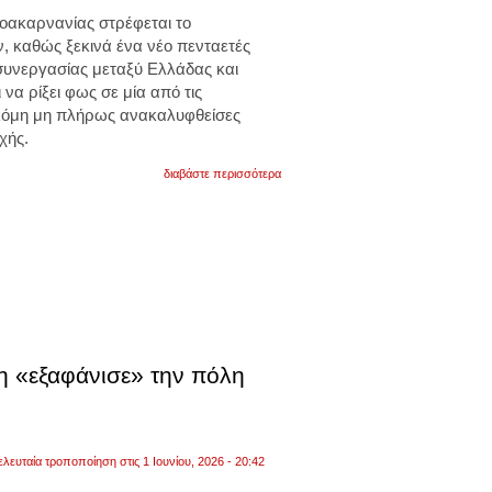
οακαρνανίας στρέφεται το
, καθώς ξεκινά ένα νέο πενταετές
υνεργασίας μεταξύ Ελλάδας και
 να ρίξει φως σε μία από τις
ακόμη μη πλήρως ανακαλυφθείσες
χής.
για
διαβάστε περισσότερα
η
χαμένη
αρχαία
κονόπη:
τι
κρύβει
και
γιατί
την
αναζητούν
έλληνες
και
η «εξαφάνισε» την πόλη
κινέζοι
αρχαιολόγοι
στο
αγγελόκαστρο.
βίντεο
ελευταία τροποποίηση στις 1 Ιουνίου, 2026 - 20:42