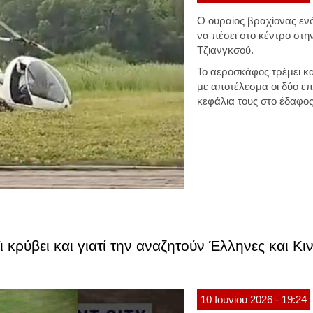
Ο ουραίος βραχίονας εν
να πέσει στο κέντρο στη
Τζιανγκσού.
Το αεροσκάφος τρέμει κ
με αποτέλεσμα οι δύο επ
κεφάλια τους στο έδαφο
 κρύβει και γιατί την αναζητούν Έλληνες και Κιν
10
Ιουνίου
2026
- 19:24