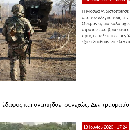
Τ
Η Μόσχα γνωστοποίησε π
υπό τον έλεγχό τους την
Ουκρανία, μια καλά οχυ
στρατού που βρίσκεται σ
προς τις τελευταίες μεγ
εξακολουθούν να ελέγχον
ο έδαφος και αναπηδάει συνεχώς. Δεν τραυματί
13
Ιουνίου
2026
- 17:24