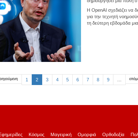
δημιουργήσει μια πόλη σ
Η OpenAI σχεδιάζει να 
για την τεχνητή νοημοσύ
τη δεύτερη εβδομάδα μια
οηγούμενη
επόμ
1
2
3
4
5
6
7
8
9
…
Εφημερίδες
Κόσμος
Μαγειρική
Ομορφιά
Ορθοδοξία
Πολ