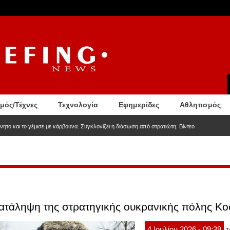
σμός/Τέχνες
Τεχνολογία
Εφημερίδες
Αθλητισμός
νητο και το γέμισε με κάρβουνα. Συγκλονίζει η διάσωση από στρατιώτη. Βίντεο
τάληψη της στρατηγικής ουκρανικής πόλης Κοσ
4
Ιουλίου
2026
- 09:39