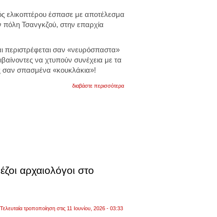
ός ελικοπτέρου έσπασε με αποτέλεσμα
ν πόλη Τσανγκζού, στην επαρχία
αι περιστρέφεται σαν «νευρόσπαστα»
ιβαίνοντες να χτυπούν συνέχεια με τα
ς σαν σπασμένα «κουκλάκια»!
για
διαβάστε περισσότερα
κίνα:
ελικόπτερο
χτυπά
στο
έδαφος
και
αναπηδάει
συνεχώς.
δεν
τραυματίστηκαν
σοβαρά
έζοι αρχαιολόγοι στο
οι
δύο
επιβαίνοντες.
βίντεο
Τελευταία τροποποίηση στις 11 Ιουνίου, 2026 - 03:33