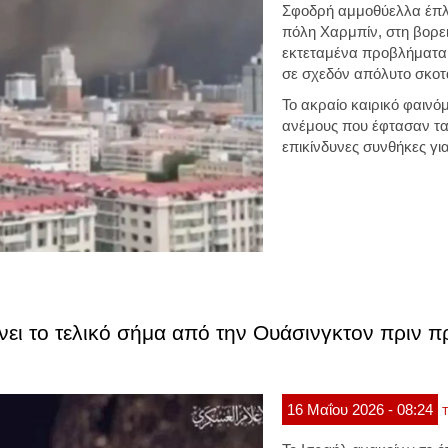
Σφοδρή αμμοθύελλα έπλη
πόλη Χαρμπίν, στη βορε
εκτεταμένα προβλήματα 
σε σχεδόν απόλυτο σκοτά
Το ακραίο καιρικό φαιν
ανέμους που έφτασαν τα
επικίνδυνες συνθήκες για
ένει το τελικό σήμα από την Ουάσινγκτον πριν 
16
Μαΐου
2026
- 08:24
Τ