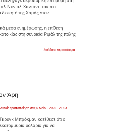
ι διεξήγαγε αεροπορική επιδρομή στη
 αλ-Ντιν αλ-Χαντάντ, τον πιο
 διοικητή της
Χαμάς
στον
κά μέσα ενημέρωσης, η επίθεση
ατοικίας στη συνοικία Ριμάλ της πόλης
για
διαβάστε περισσότερα
το
ισραήλ
δείχνει
να
περιμένει
το
τελικό
σήμα
από
την
τον Άρη
ουάσινγκτον
πριν
προχωρήσει
λευταία τροποποίηση στις 6 Μαΐου, 2026 - 21:03
σε
νέα
Γκρεγκ Μπρόκμαν κατέθεσε ότι ο
φάση
επιχειρήσεων
εκατομμύρια δολάρια για να