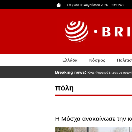
Παράκαμψη
Σάββατο 08 Αυγούστου 2026
-
23:11:49
προς
το
κυρίως
περιεχόμενο
Ελλάδα
Κόσμος
Πολιτι
Breaking news:
Κίνα: Φορτηγό έπεσε σε αυτοκί
πόλη
Η Μόσχα ανακοίνωσε την κα