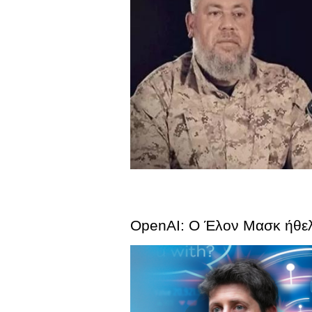
OpenAI: Ο Έλον Μασκ ήθελε