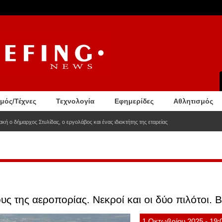
σμός/Τέχνες
Τεχνολογία
Εφημερίδες
Αθλητισμός
κή ο δήμαρχος Στυλίδας, ο εργολάβος και ένας ιδιοκτήτης της εταρείας
ς της αεροπορίας. Νεκροί και οι δύο πιλότοι. Β
1
Οκτωβρίου
2025
- 19: