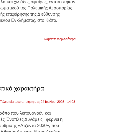
λα και χιλιάδες σφαίρες,
εντοπίστηκαν
ξιωματικού της Πολεμικής Αεροπορίας
,
ής επιχείρησης της Διεύθυνσης
ένου Εγκλήματος, στο
Κιάτο
.
για
διαβάστε περισσότερα
το
οπλοστάσιο
εντοπίστηκε,
στην
διάρκεια
μεγάλης
αστυνομικής
επιχείρησης
της
διεύθυνσης
αντιμετώπισης
ματικό χαρακτήρα
οργανωμένου
εγκλήματος
στο
Τελευταία τροποποίηση στις 24 Ιουλίου, 2025 - 14:03
κιάτο
ρόπο που λειτουργούν και
κές Ένοπλες Δυνάμεις, φέρνει η
ρύθμισης «Ατζέντα 2030», που
Εθνικής Άμυνας, Νίκος Δένδιας.