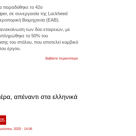
α παραδόθηκε το 42ο
per, σε συνεργασία της Lockheed
Αεροπορική Βιομηχανία (ΕΑΒ).
 ανακοίνωση των δύο εταιρειών, με
μπληρώθηκε το 50% του
ης του στόλου, που αποτελεί κομβικό
του έργου.
για
διαβάστε περισσότερα
εαβ
και
lockheed
martin
παρέδωσαν
το
42ο
f-
έρα, απέναντι στα ελληνικά
16
viper
στην
πολεμική
αεροπορία
:05
γούστου, 2025 - 14:06