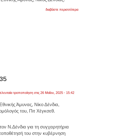
για
διαβάστε περισσότερα
η
νέα
στρατιωτική
θητεία
επιχειρεί
να
αποκτήσει
εκπαιδευτικό
και
επαγγελματικό
χαρακτήρα
-35
ελευταία τροποποίηση στις 26 Μαΐου, 2025 - 15:42
θνικής Άμυνας, Νίκο Δένδια,
ομόλογός του, Πιτ Χέγκσεθ.
τον Ν.Δένδια για τη συγχαρητήρια
 τοποθέτησή του στην κυβέρνηση