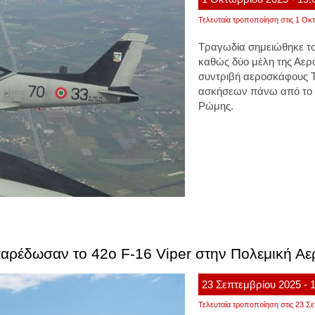
Τελευταία τροποποίηση στις 1 Οκτ
Τραγωδία σημειώθηκε το 
καθώς δύο μέλη της Αερ
συντριβή αεροσκάφους T
ασκήσεων πάνω από το Ε
Ρώμης.
αρέδωσαν το 42ο F-16 Viper στην Πολεμική Α
23
Σεπτεμβρίου
2025
- 
Τελευταία τροποποίηση στις 23 Σε