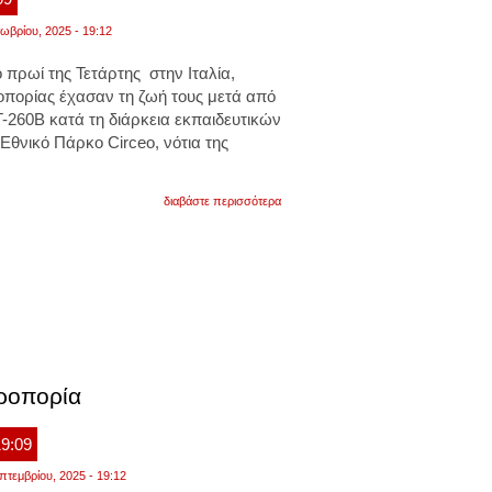
ωβρίου, 2025 - 19:12
πρωί της Τετάρτης στην Ιταλία,
οπορίας έχασαν τη ζωή τους μετά από
-260B κατά τη διάρκεια εκπαιδευτικών
θνικό Πάρκο Circeo, νότια της
για
διαβάστε περισσότερα
ιταλία:
συντριβή
αεροσκάφους
της
αεροπορίας.
νεκροί
και
οι
δύο
πιλότοι.
βίντεο
εροπορία
19:09
πτεμβρίου, 2025 - 19:12