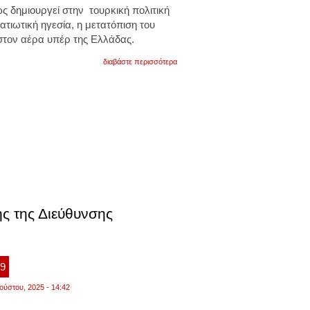
ς δημιουργεί στην τουρκική πολιτική
ατιωτική ηγεσία, η μετατόπιση του
τον αέρα υπέρ της Ελλάδας.
για
διαβάστε περισσότερα
απόρρητη
αναφορά
αποκαλύπτει
τις
αδυναμίες
της
τουρκικής
ισχύος
στον
αέρα,
απέναντι
στα
ελληνικά
f-
ης της Διεύθυνσης
16
viber
και
τα
rafale
39
ούστου, 2025 - 14:42