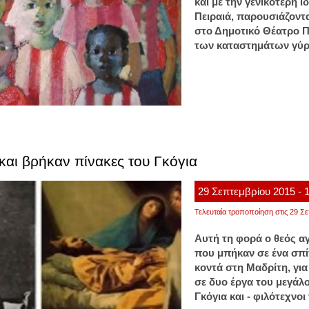
και με την γενικότερη ι
Πειραιά, παρουσιάζοντα
στο Δημοτικό Θέατρο Πε
των καταστημάτων γύρ
αι βρήκαν πίνακες του Γκόγια
29
Σεπτεμβρίου
2015
- 
Τελευταία τροποποίηση στις 29 Σε
Αυτή τη φορά ο θεός α
που μπήκαν σε ένα σπί
κοντά στη Μαδρίτη, γι
σε δυο έργα του μεγά
Γκόγια και - φιλότεχνοι