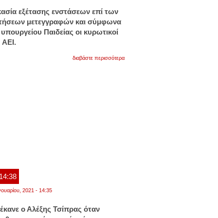
ασία εξέτασης ενστάσεων επί των
ιτήσεων μετεγγραφών και σύμφωνα
 υπουργείου Παιδείας οι κυρωτικοί
 ΑΕΙ.
για
διαβάστε περισσότερα
στα
αει
οι
τελικοί
πίνακες
των
μετεγγραφών
 14:38
νουαρίου, 2021 - 14:35
κανε ο Αλέξης Τσίπρας όταν