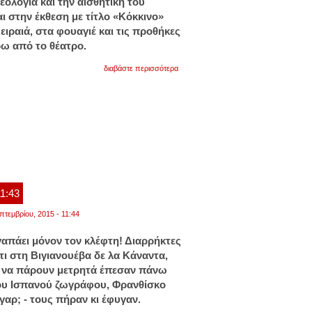
δεολογία και την αισθητική του
ι στην έκθεση με τίτλο «Κόκκινο»
ιραιά, στα φουαγιέ και τις προθήκες
ω από το θέατρο.
για
διαβάστε περισσότερα
«κόκκινο»:
εικαστικό
πολυθέαμα
αφιερωμένο
στο
χρώμα
του
πειραιά
11:43
πτεμβρίου, 2015 - 11:44
γαπάει μόνον τον κλέφτη! Διαρρήκτες
τι στη Βιγιανουέβα δε λα Κάναντα,
α να πάρουν μετρητά έπεσαν πάνω
λου Ισπανού ζωγράφου, Φρανθίσκο
 γαρ; - τους πήραν κι έφυγαν.