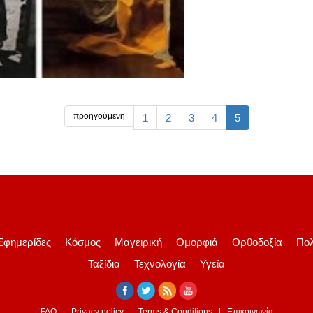
προηγούμενη
1
2
3
4
5
Εφημερίδες
Κόσμος
Μαγειρική
Ομορφιά
Ορθοδοξία
Πολ
Ταξίδια
Τεχνολογία
Υγεία
FAQ
Privacy policy
Terms & Conditions
Επικοινωνία