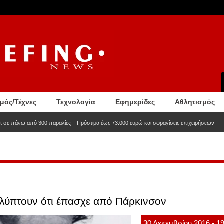
σμός/Τέχνες
Τεχνολογία
Εφημερίδες
Αθλητισμός
t σε πάνω από 300 παραλίες – Πρόστιμα έως 73.000 ευρώ και σφραγίσεις επιχειρήσεων
αλύπτουν ότι έπασχε από Πάρκινσον
30
Δεκεμβρίου
2016
- 1