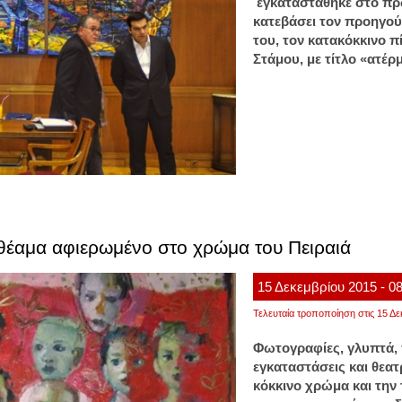
εγκαταστάθηκε στο πρ
κατεβάσει τον προηγού
του, τον κατακόκκινο
Στάμου, με τίτλο «ατέρ
θέαμα αφιερωμένο στο χρώμα του Πειραιά
15
Δεκεμβρίου
2015
- 0
Τελευταία τροποποίηση στις 15 Δε
Φωτογραφίες, γλυπτά, 
εγκαταστάσεις και θεατ
κόκκινο χρώμα και την