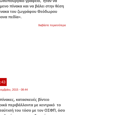
ωθυπουργικό γραφείο, ήταν να
μενο πίνακα και να βάλει στην θέση
 πίνακα του ζωγράφου Θεόδωρου
μονα πεδία».
για
διαβάστε περισσότερα
αυτοί
είναι
οι
πίνακες
στο
γραφείο
του
αλέξη
τσίπρα
8:43
κεμβρίου, 2015 - 08:44
πίνακες, κατασκευές βίντεο
ρικά περιβάλλοντα με κεντρικό το
 ταύτισή του τόσο με τον ΟΣΦΠ, όσο