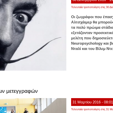
Τελευταία τροποποίηση στις 30 Δε
Οι ζωγράφοι που έπασχ
Αλτσχάιμερ θα μπορού
τα πολύ πρώιμα στάδια
εξετάζονταν προσεκτικά 
μελέτη που δημοσιεύετα
Neuropsychology και β
Νταλί και του Βίλεμ Ντ
 των μετεγγραφών
31
Μαρτίου
2016
- 08:0
Τελευταία τροποποίηση στις 31 Μα