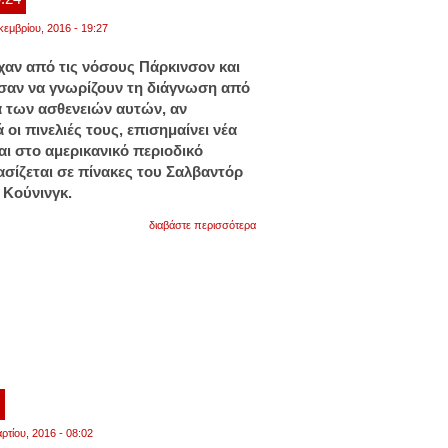
κεμβρίου, 2016 - 19:27
αν από τις νόσους Πάρκινσον και
σαν να γνωρίζουν τη διάγνωση από
 των ασθενειών αυτών, αν
οι πινελιές τους, επισημαίνει νέα
ι στο αμερικανικό περιοδικό
ασίζεται σε πίνακες του Σαλβαντόρ
ε Κούνινγκ.
για
διαβάστε περισσότερα
οι
πίνακες
του
νταλί
αποκαλύπτουν
ότι
έπασχε
από
πάρκινσον
1
ρτίου, 2016 - 08:02