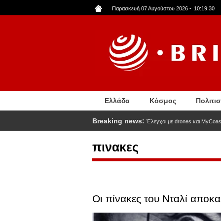
Παράκαμψη
Παρασκευή 07 Αυγούστου 2026
-
10:19:31
προς
το
κυρίως
περιεχόμενο
Ελλάδα
Κόσμος
Πολιτι
Breaking news:
Έλεγχοι με drones και MyCoas
πινακες
Οι πίνακες του Νταλί αποκ