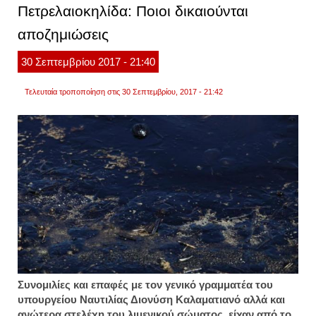
κατάσ
Πετρελαιοκηλίδα: Ποιοι δικαιούνται
στο
σαρων
αποζημιώσεις
30
Σεπτεμβρίου
2017
- 21:40
Τελευταία τροποποίηση στις 30 Σεπτεμβρίου, 2017 - 21:42
Συνομιλίες και επαφές με τον γενικό γραμματέα του
υπουργείου Ναυτιλίας Διονύση Καλαματιανό αλλά και
ανώτερα στελέχη του λιμενικού σώματος, είχαν από το