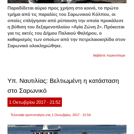
Παραδίδεται αύριο προς χρήση στο κοινό, το πρώτο
τμήμα από τις παραλίες του Σαρωνικού Κόλπου, οι
οποίες επλήγησαν από ρύπανση την οποία προκάλεσε
η βύθιση του δεξαμενοπλοίου «Αγία Ζώνη 2». Πρόκειται
για τις ακτές του Δήμου Παλαιού Φαλήρου, ο
καθαρισμός των οποίων από την πετρελαιοκηλίδα στον
Σαρωνικό ολοκληρώθηκε.
για
διαβάστε περισσότερα
παραδ
οι
ακτές
του
παλαι
Υπ. Ναυτιλίας: Βελτιωμένη η κατάσταση
φαλή
που
στο Σαρωνικό
είχαν
πληγε
από
1
Οκτωβρίου
2017
- 21:52
την
πετρε
Τελευταία τροποποίηση στις 1 Οκτωβρίου, 2017 - 21:54