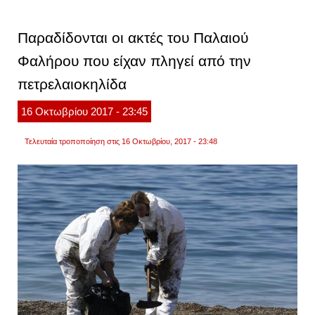
για
την
τεράστ
Παραδίδονται οι ακτές του Παλαιού
πετρε
του
Φαλήρου που είχαν πληγεί από την
«αγία
ζώνη
πετρελαιοκηλίδα
2»
–
ποιοι
16
Οκτωβρίου
2017
- 23:45
τις
δικαιο
Τελευταία τροποποίηση στις 16 Οκτωβρίου, 2017 - 23:48