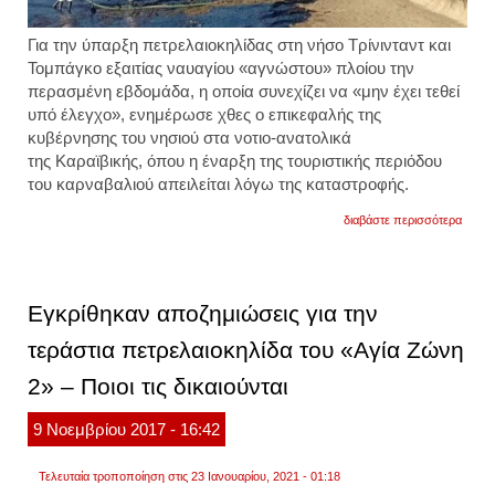
Για την ύπαρξη πετρελαιοκηλίδας στη νήσο Τρίνινταντ και
Τομπάγκο εξαιτίας ναυαγίου «αγνώστου» πλοίου την
περασμένη εβδομάδα, η οποία συνεχίζει να «μην έχει τεθεί
υπό έλεγχο», ενημέρωσε χθες ο επικεφαλής της
κυβέρνησης του νησιού στα νοτιο-ανατολικά
της Καραϊβικής, όπου η έναρξη της τουριστικής περιόδου
του καρναβαλιού απειλείται λόγω της καταστροφής.
για
διαβάστε περισσότερα
πετρε
παραμ
ανεξέ
για
μέρες
Εγκρίθηκαν αποζημιώσεις για την
στην
καραϊ
τεράστια πετρελαιοκηλίδα του «Αγία Ζώνη
–
έχουν
2» – Ποιοι τις δικαιούνται
ρυπαν
15
χιλιόμ
9
Νοεμβρίου
2017
- 16:42
ακτώ
Τελευταία τροποποίηση στις 23 Ιανουαρίου, 2021 - 01:18