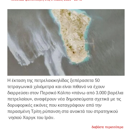
Η έκταση της
πετρελαιοκηλίδας
ξεπέρασετα 50
τετραγωνικά χιλιόμετρα και είναι πιθανό να έχουν
διαρρεύσει στον Περσικό Κόλπο «πάνω από 3.000 βαρέλια
πετρελαίου», αναφέρουν νέα δημοσιεύματα σχετικά με τις
δορυφορικές εικόνες που καταγράφουν από την
περασμένη Τρίτη ρύπανση στα ανοικτά του στρατηγικού
νησιού Χαργκ του Ιράν.
για
διαβάστε περισσότερα
reuter