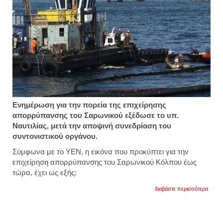
Ενημέρωση για την πορεία της επιχείρησης
απορρύπανσης του Σαρωνικού εξέδωσε το υπ.
Ναυτιλίας, μετά την αποψινή συνεδρίαση του
συντονιστικού οργάνου.
Σύμφωνα με το ΥΕΝ, η εικόνα που προκύπτει για την
επιχείρηση απορρύπανσης του Σαρωνικού Κόλπου έως
τώρα, έχει ως εξής:
για
διαβάστε περισσότερα
υπ.
ναυτιλ
βελτι
η