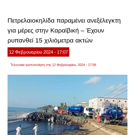
μεγαλ
το
μέγεθ
της
Πετρελαιοκηλίδα παραμένει ανεξέλεγκτη
πετρε
ανοικ
για μέρες στην Καραϊβική – Έχουν
της
νήσο
ρυπανθεί 15 χιλιόμετρα ακτών
χαργκ
12
Φεβρουαρίου
2024
- 17:07
Τελευταία τροποποίηση στις 12 Φεβρουαρίου, 2024 - 17:09