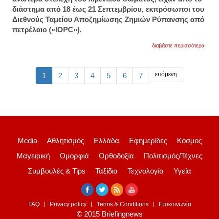
διάστημα από 18 έως 21 Σεπτεμβρίου, εκπρόσωποι του
Διεθνούς Ταμείου Αποζημίωσης Ζημιών Ρύπανσης από
πετρέλαιο («ΙΟPC»).
για
διαβάστε περισσότερα
πετρε
ποιοι
δικαιο
αποζη
επόμενη
1
2
3
4
5
6
7
Media
Αθλητισμός
Ελλάδα
Εφημερίδες
Κόσμος
Μαγειρική
Ομορφιά
Ορθοδοξία
Πολιτισμός/Τέχνες
Συμβουλές & Tips
Ταξίδια
Τεχνολογία
Υγεία
FAQ
Privacy policy
Terms & Conditions
Επικοινωνία
© 2015 Briefingnews