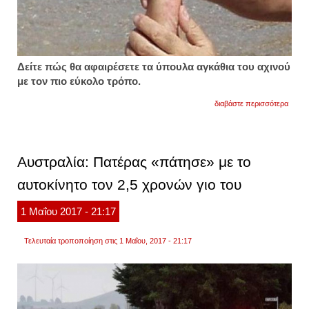
Δείτε πώς θα αφαιρέσετε τα ύπουλα αγκάθια του αχινού
με τον πιο εύκολο τρόπο.
για
διαβάστε περισσότερα
πατήσ
αχινό;
έτσι
θα
βγάλε
Αυστραλία: Πατέρας «πάτησε» με το
γρήγο
τα
αυτοκίνητο τον 2,5 χρονών γιο του
αγκάθι
1
Μαΐου
2017
- 21:17
Τελευταία τροποποίηση στις 1 Μαΐου, 2017 - 21:17