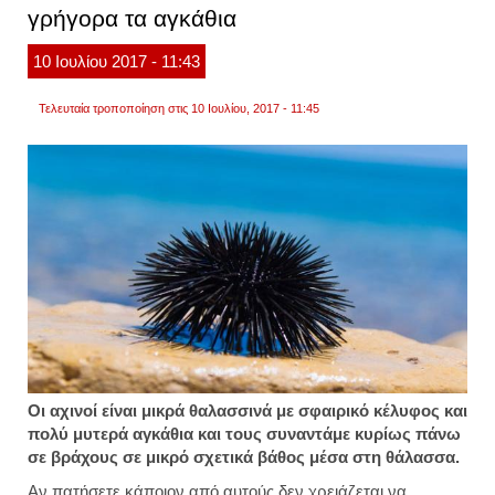
γρήγορα τα αγκάθια
το
πάτημ
ενός
10
Ιουλίου
2017
- 11:43
κουμπ
Τελευταία τροποποίηση στις 10 Ιουλίου, 2017 - 11:45
Οι αχινοί είναι μικρά θαλασσινά με σφαιρικό κέλυφος και
πολύ μυτερά αγκάθια και τους συναντάμε κυρίως πάνω
σε βράχους σε μικρό σχετικά βάθος μέσα στη θάλασσα.
Αν πατήσετε κάποιον από αυτούς δεν χρειάζεται να