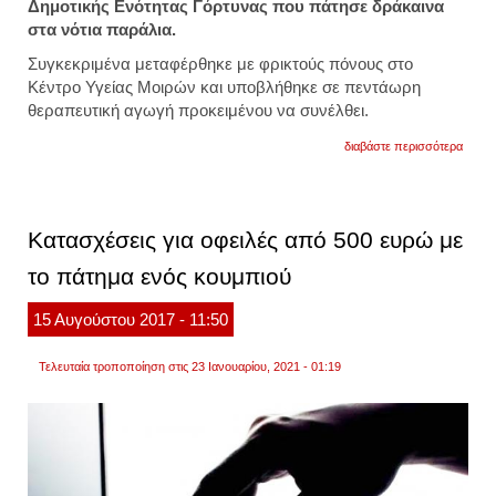
Δημοτικής Ενότητας Γόρτυνας που πάτησε δράκαινα
στα νότια παράλια.
Συγκεκριμένα μεταφέρθηκε με φρικτούς πόνους στο
Κέντρο Υγείας Μοιρών και υποβλήθηκε σε πεντάωρη
θεραπευτική αγωγή προκειμένου να συνέλθει.
για
διαβάστε περισσότερα
κινδύ
ψαρά
στο
ηράκλ
που
Kατασχέσεις για οφειλές από 500 ευρώ με
πάτησ
δράκα
το πάτημα ενός κουμπιού
15
Αυγούστου
2017
- 11:50
Τελευταία τροποποίηση στις 23 Ιανουαρίου, 2021 - 01:19