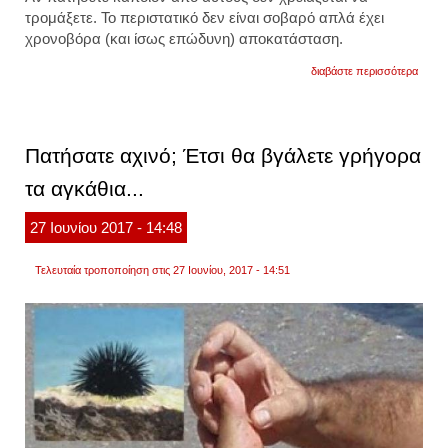
τρομάξετε. Το περιστατικό δεν είναι σοβαρό απλά έχει
χρονοβόρα (και ίσως επώδυνη) αποκατάσταση.
για
διαβάστε περισσότερα
πατήσ
αχινό;
δείτε
πως
θα
Πατήσατε αχινό; Έτσι θα βγάλετε γρήγορα
βγάλε
γρήγο
τα αγκάθια...
τα
αγκάθ
27
Ιουνίου
2017
- 14:48
Τελευταία τροποποίηση στις 27 Ιουνίου, 2017 - 14:51