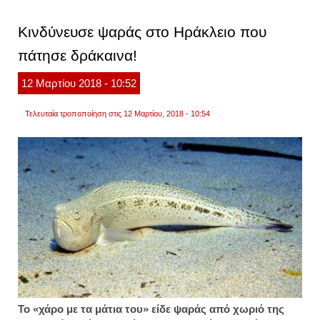
του
πάτησ
Κινδύνευσε ψαράς στο Ηράκλειο που
το
φρένο
πάτησε δράκαινα!
ενώ
έτρεχ
με
12
Μαρτίου
2018
- 10:52
250!
Τελευταία τροποποίηση στις 12 Μαρτίου, 2018 - 10:54
Το «χάρο με τα μάτια του» είδε ψαράς από χωριό της