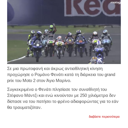
Σε μια πρωτοφανή και άκρως αντιαθλητική κίνηση
προχώρησε ο Ρομάνο Φενάτι κατά τη διάρκεια του grand
prix του Moto 2 στον Άγιο Μαρίνο.
Συγκεκριμένα ο Φενάτι πλησίασε τον συναθλητή του
Στέφανο Μάντζι και ενώ κινούνταν με 250 χιλιόμετρα δεν
δίστασε να του πατήσει το φρένο αδιαφορώντας για το εάν
θα τραυματιζόταν.
για
διαβάστε περισσότερα
απίστ
αντιαθ
ενέργε