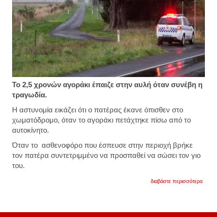
Το 2,5 χρονών αγοράκι έπαιζε στην αυλή όταν συνέβη η
τραγωδία.
Η αστυνομία εικάζει ότι ο πατέρας έκανε όπισθεν στο
χωματόδρομο, όταν το αγοράκι πετάχτηκε πίσω από το
αυτοκίνητο.
Όταν το ασθενοφόρο που έσπευσε στην περιοχή βρήκε
τον πατέρα συντετριμμένο να προσπαθεί να σώσει τον γιο
του.
για
διαβάστε περισσότερα
αυστρ
πατέρ
«πάτη
με
το