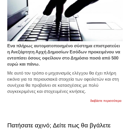
Ενα πλήρως αυτοματοποιημένο σύστημα επιστρατεύει
η Ανεξάρτητη Αρχή Δημοσίων Εσόδων προκειμένου να
εντοπίσει όσους οφείλουν στο Δημόσιο ποσά από 500
ευρώ και πάνω.
Με αυτό τον τρόπο ο μηχανισμός ελέγχου θα έχει πλήρη
εικόνα για τα περιουσιακά στοιχεία των οφειλετών και στη
συνέχεια θα προβαίνει σε κατασχέσεις με πολύ
συγκεκριμένες και στοχευμένες κινήσεις.
για
διαβάστε περισσότερα
kατασ
για
οφειλ
από
500
Πατήσατε αχινό; Δείτε πως θα βγάλετε
ευρώ
με