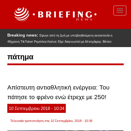
Παράκαμψη
προς
Toggl
το
navig
κυρίως
περιεχόμενο
Breaking news:
Εφυγε από τη ζωή με υποβοηθούμενη αυτοκτονία η
49χρονη TikToker Ρεμπέκα Λούνα: Είχε διαγνωστεί με Αλτσχάιμερ. Βίντεο
πάτημα
Απίστευτη αντιαθλητική ενέργεια: Του
πάτησε το φρένο ενώ έτρεχε με 250!
10
Σεπτεμβρίου
2018
- 10:34
Τελευταία τροποποίηση στις 10 Σεπτεμβρίου, 2018 - 10:36