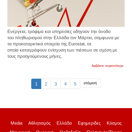
Ενέργεια, τρόφιμα και υπηρεσίες οδηγούν την άνοδο
του πληθωρισμού στην Ελλάδα τον Μάρτιο, σύμφωνα με
τα προκαταρκτικά στοιχεία της Eurostat, τα
οποία καταγράφουν ενίσχυση των πιέσεων σε σχέση με
τους προηγούμενους μήνες.
για
διαβάστε περισσότερα
οι
τρεις
βασικο
παράγ
επόμενη
1
2
3
4
5
που
ανεβά
τον
πληθ
στην
ελλάδ
Media
Αθλητισμός
Ελλάδα
Εφημερίδες
Κόσμος