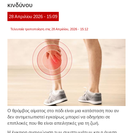
κινδύνου
θανάτ
28
Απριλίου
2026
- 15:09
Τελευταία τροποποίηση στις 28 Απριλίου, 2026 - 15:12
Ο θρόμβος αίματος στο πόδι είναι μια κατάσταση που αν
δεν αντιμετωπιστεί εγκαίρως μπορεί να οδηγήσει σε
επιπλοκές που θα είναι απειλητικές για τη ζωή.
Η έγκαιρη αναγνώριση των συμπτωμάτων και η άμεση