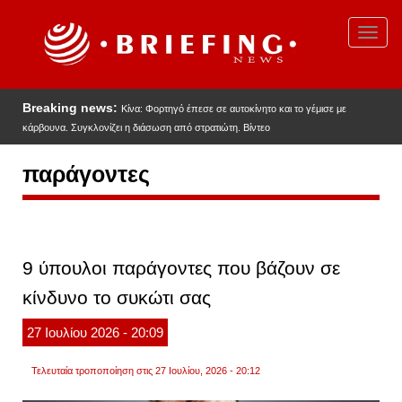
Παράκαμψη
προς
Toggl
το
navig
κυρίως
περιεχόμενο
Breaking news:
Κίνα: Φορτηγό έπεσε σε αυτοκίνητο και το γέμισε με
κάρβουνα. Συγκλονίζει η διάσωση από στρατιώτη. Βίντεο
παράγοντες
9 ύπουλοι παράγοντες που βάζουν σε
κίνδυνο το συκώτι σας
27
Ιουλίου
2026
- 20:09
Τελευταία τροποποίηση στις 27 Ιουλίου, 2026 - 20:12