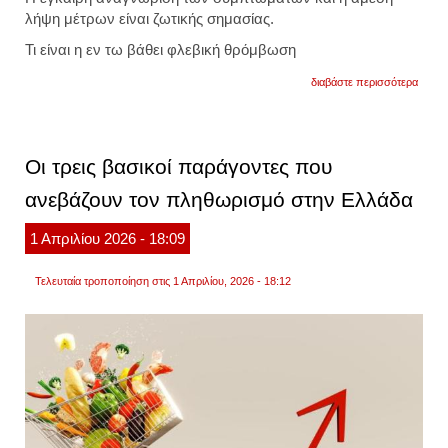
λήψη μέτρων είναι ζωτικής σημασίας.
Τι είναι η εν τω βάθει φλεβική θρόμβωση
για
διαβάστε περισσότερα
θρόμ
στο
πόδι:
μην
αγνοή
Οι τρεις βασικοί παράγοντες που
αυτά
τα
ανεβάζουν τον πληθωρισμό στην Ελλάδα
συμπτ
ποιοι
είναι
1
Απριλίου
2026
- 18:09
οι
παράγ
κινδύ
Τελευταία τροποποίηση στις 1 Απριλίου, 2026 - 18:12