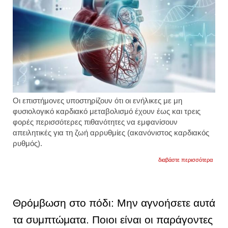
Οι επιστήμονες υποστηρίζουν ότι οι ενήλικες με μη
φυσιολογικό καρδιακό μεταβολισμό έχουν έως και τρεις
φορές περισσότερες πιθανότητες να εμφανίσουν
απειλητικές για τη ζωή αρρυθμίες (ακανόνιστος καρδιακός
ρυθμός).
για
διαβάστε περισσότερα
αυτός
ο
παράγ
τριπλα
τον
Θρόμβωση στο πόδι: Μην αγνοήσετε αυτά
κίνδυ
του
τα συμπτώματα. Ποιοι είναι οι παράγοντες
αιφνίδ
καρδι