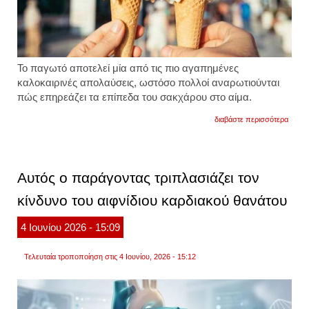
Το παγωτό αποτελεί μία από τις πιο αγαπημένες
καλοκαιρινές απολαύσεις, ωστόσο πολλοί αναρωτιούνται
πώς επηρεάζει τα επίπεδα του σακχάρου στο αίμα.
για
διαβάστε περισσότερα
παγω
και
σάκχα
ποιοι
παράγ
Αυτός ο παράγοντας τριπλασιάζει τον
καθορ
πόσο
κίνδυνο του αιφνίδιου καρδιακού θανάτου
αυξάν
τα
επίπε
4
Ιουνίου
2026
- 15:09
γλυκό
Τελευταία τροποποίηση στις 4 Ιουνίου, 2026 - 15:12