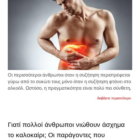
Οι περισσότεροι άνθρωποι όταν η συζήτηση περιστρέφεται
γύρω από το συκώτι τους μόνο όταν η συζήτηση φτάνει στο
αλκοόλ. Ωστόσο, η πραγματικότητα είναι πολύ πιο σύνθετη.
για
διαβάστε περισσότερα
9
ύπουλ
παράγ
που
βάζου
Γιατί πολλοί άνθρωποι νιώθουν άσχημα
σε
κίνδυ
το καλοκαίρι; Οι παράγοντες που
το
συκώτ