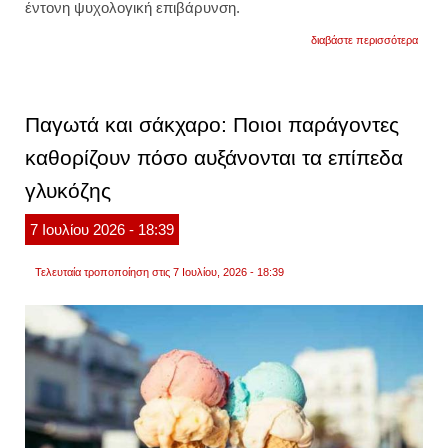
έντονη ψυχολογική επιβάρυνση.
για
διαβάστε περισσότερα
γιατί
πολλο
άνθρ
νιώθο
άσχη
Παγωτά και σάκχαρο: Ποιοι παράγοντες
το
καλοκα
καθορίζουν πόσο αυξάνονται τα επίπεδα
οι
παράγ
γλυκόζης
που
επηρε
7
Ιουλίου
2026
- 18:39
Τελευταία τροποποίηση στις 7 Ιουλίου, 2026 - 18:39