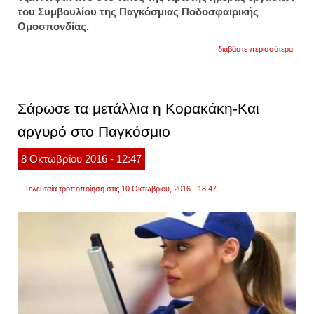
του Συμβουλίου της Παγκόσμιας Ποδοσφαιρικής
Ομοσπονδίας.
για
διαβάστε περισσότερα
τον
ιανου
η
απόφ
της
Σάρωσε τα μετάλλια η Κορακάκη-Και
fifa
για
αργυρό στο Παγκόσμιο
το
νέο
μουντ
8
Οκτωβρίου
2016
- 12:47
Τελευταία τροποποίηση στις 10 Οκτωβρίου, 2016 - 18:47