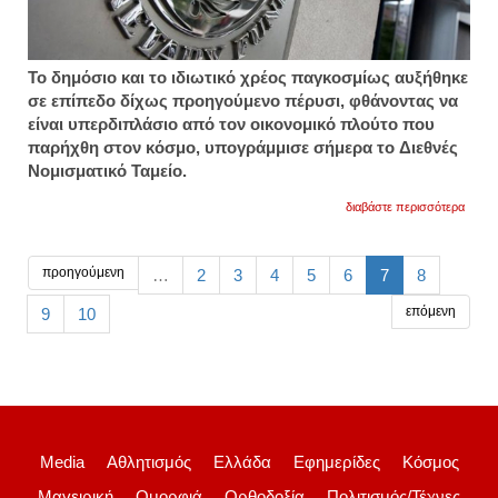
Το δημόσιο και το ιδιωτικό χρέος παγκοσμίως αυξήθηκε
σε επίπεδο δίχως προηγούμενο πέρυσι, φθάνοντας να
είναι υπερδιπλάσιο από τον οικονομικό πλούτο που
παρήχθη στον κόσμο, υπογράμμισε σήμερα το Διεθνές
Νομισματικό Ταμείο.
για
διαβάστε περισσότερα
πρωτ
άνοδο
για
το
προηγούμενη
…
2
3
4
5
6
7
8
παγκό
χρέος
επόμενη
9
10
δηλών
το
δντ
Media
Αθλητισμός
Ελλάδα
Εφημερίδες
Κόσμος
Μαγειρική
Ομορφιά
Ορθοδοξία
Πολιτισμός/Τέχνες