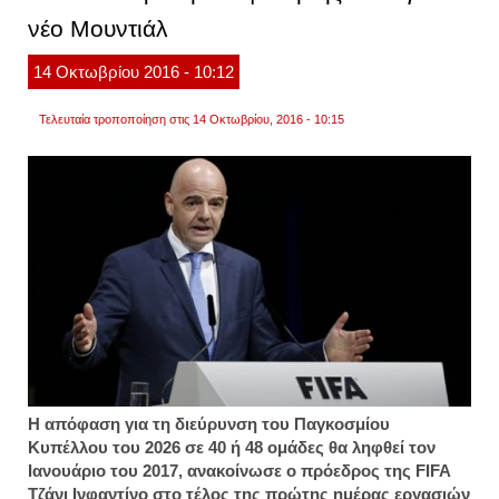
2023
νέο Μουντιάλ
14
Οκτωβρίου
2016
- 10:12
Τελευταία τροποποίηση στις 14 Οκτωβρίου, 2016 - 10:15
Η απόφαση για τη διεύρυνση του Παγκοσμίου
Κυπέλλου του 2026 σε 40 ή 48 ομάδες θα ληφθεί τον
Ιανουάριο του 2017, ανακοίνωσε ο πρόεδρος της FIFA
Τζάνι Ινφαντίνο στο τέλος της πρώτης ημέρας εργασιών