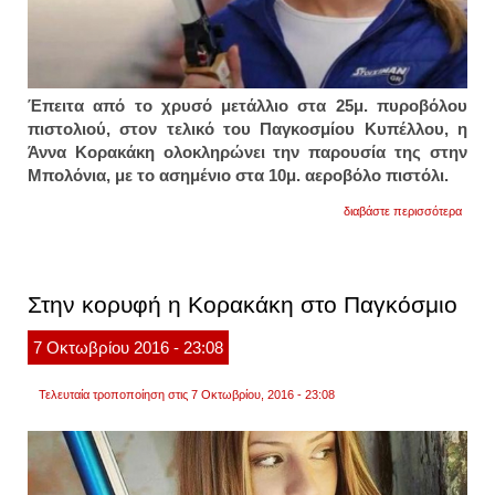
Έπειτα από το χρυσό μετάλλιο στα 25μ. πυροβόλου
πιστολιού, στον τελικό του Παγκοσμίου Κυπέλλου, η
Άννα Κορακάκη ολοκληρώνει την παρουσία της στην
Μπολόνια, με το ασημένιο στα 10μ. αεροβόλο πιστόλι.
για
διαβάστε περισσότερα
σάρω
τα
μετάλ
η
κορακ
Στην κορυφή η Κορακάκη στο Παγκόσμιο
και
αργυρ
στο
7
Οκτωβρίου
2016
- 23:08
παγκό
Τελευταία τροποποίηση στις 7 Οκτωβρίου, 2016 - 23:08