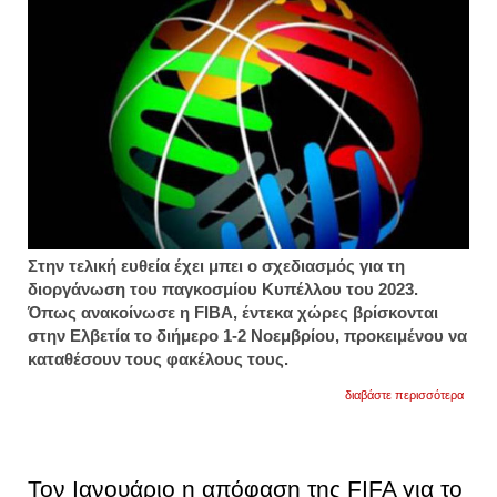
Στην τελική ευθεία έχει μπει ο σχεδιασμός για τη
διοργάνωση του παγκοσμίου Κυπέλλου του 2023.
Όπως ανακοίνωσε η FIBA, έντεκα χώρες βρίσκονται
στην Ελβετία το διήμερο 1-2 Νοεμβρίου, προκειμένου να
καταθέσουν τους φακέλους τους.
για
διαβάστε περισσότερα
κληρώ
για
το
παγκό
κύπε
Τον Ιανουάριο η απόφαση της FIFA για το
του