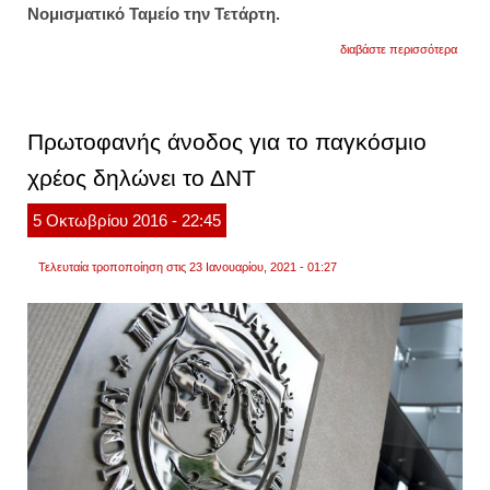
Νομισματικό Ταμείο την Τετάρτη.
για
διαβάστε περισσότερα
δντ:
χωρίς
ιστορι
προη
το
Πρωτοφανής άνοδος για το παγκόσμιο
παγκό
χρέος
χρέος δηλώνει το ΔΝΤ
5
Οκτωβρίου
2016
- 22:45
Τελευταία τροποποίηση στις 23 Ιανουαρίου, 2021 - 01:27