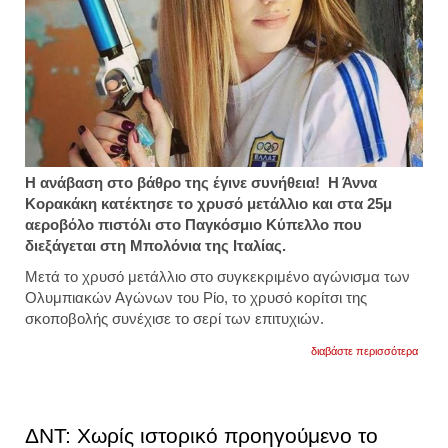
Η ανάβαση στο βάθρο της έγινε συνήθεια! Η Άννα
Κορακάκη κατέκτησε το χρυσό μετάλλιο και στα 25μ
αεροβόλο πιστόλι στο Παγκόσμιο Κύπελλο που
διεξάγεται στη Μπολόνια της Ιταλίας.
Μετά το χρυσό μετάλλιο στο συγκεκριμένο αγώνισμα των
Ολυμπιακών Αγώνων του Ρίο, το χρυσό κορίτσι της
σκοποβολής συνέχισε το σερί των επιτυχιών.
για
διαβάστε περισσότερα
στην
κορυ
η
κορακ
στο
ΔΝΤ: Χωρίς ιστορικό προηγούμενο το
παγκό