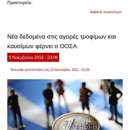
Πρακτορείο.
για
διαβάστε περισσότερα
οι
αλλαγ
σε
πέντε
τομείς
Νέα δεδομένα στις αγορές τροφίμων και
της
οικον
καυσίμων φέρνει ο ΟΟΣΑ
μετά
τις
συστά
5
Νοεμβρίου
2016
- 23:06
του
οοσα
Τελευταία τροποποίηση στις 23 Ιανουαρίου, 2021 - 01:26