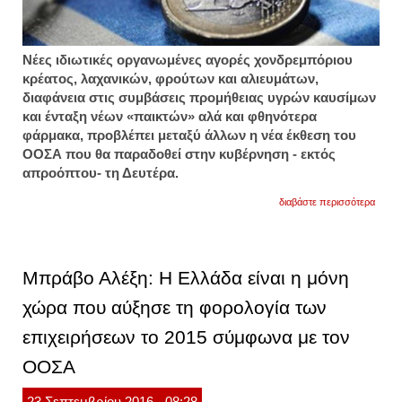
Νέες ιδιωτικές οργανωμένες αγορές χονδρεμπόριου
κρέατος, λαχανικών, φρούτων και αλιευμάτων,
διαφάνεια στις συμβάσεις προμήθειας υγρών καυσίμων
και ένταξη νέων «παικτών» αλά και φθηνότερα
φάρμακα, προβλέπει μεταξύ άλλων η νέα έκθεση του
ΟΟΣΑ που θα παραδοθεί στην κυβέρνηση - εκτός
απροόπτου- τη Δευτέρα.
για
διαβάστε περισσότερα
νέα
δεδομ
στις
αγορέ
τροφί
Μπράβο Αλέξη: Η Ελλάδα είναι η μόνη
και
καυσί
χώρα που αύξησε τη φορολογία των
φέρνε
ο
επιχειρήσεων το 2015 σύμφωνα με τον
οοσα
ΟΟΣΑ
23
Σεπτεμβρίου
2016
- 08:28