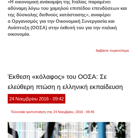
«Η οικονομική ανάκαμψη της Ιταλίας παραμένει
αδύναμη λόγω του χαμηλού επιπέδου επενδύσεων και
της δύσκολης διεθνούς κατάστασης», αναφέρει
ο Οργανισμός για την Οικονομική Συνεργασία και
Ανάπτυξη (ΟΟΣΑ) στην έκθεσή του για την ιταλική
οικονομία.
για
διαβάστε περισσότερα
οοσα:
οι
χαμηλ
επενδ
εμποδ
Έκθεση «κόλαφος» του ΟΟΣΑ: Σε
την
ανάκ
ελεύθερη πτώση η ελληνική εκπαίδευση
της
ιταλία
24
Νοεμβρίου
2016
- 09:42
Τελευταία τροποποίηση στις 24 Νοεμβρίου, 2016 - 09:45