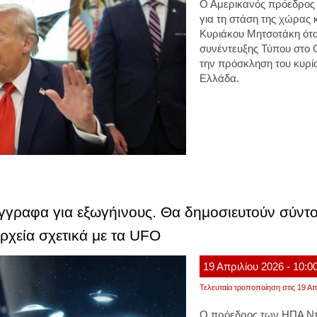
Ο Αμερικανός πρόεδρο
για τη στάση της χώρας
Κυριάκου Μητσοτάκη ότα
συνέντευξης Τύπου στο 
την πρόσκληση του κυρί
Ελλάδα.
γραφα για εξωγήινους. Θα δημοσιευτούν σύντο
ρχεία σχετικά με τα UFO
19
Απριλίου
2026
- 10:0
Τελευταία τροποποίηση στις 19 Απ
Ο πρόεδρος των ΗΠΑ Ντ