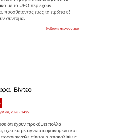
τικά με τα UFO περιέχουν
α, προσθέτοντας πως τα πρώτα εξ
ύν σύντομα.
για
διαβάστε περισσότερα
«ανακαλύψαμε
σημαντικά
έγγραφα
για
εξωγήινους.
θα
δημοσιευτούν
σύντομα».
οι
ανακοινώσεις
τραμπ
για
τα
φα. Βίντεο
κυβερνητικά
αρχεία
σχετικά
4
με
τα
ριλίου, 2026 - 14:27
ufo
σε ότι έχουν προκύψει πολλά
, σχετικά με άγνωστα φαινόμενα και
ι προανήγγειλε σύντομα αποκαλύψεις