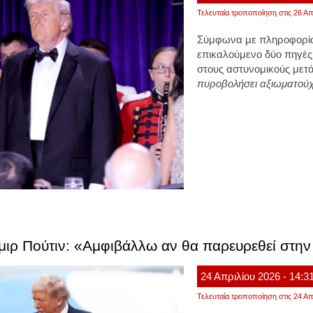
Τελευταία τροποποίηση στις 26 Απ
Σύμφωνα με πληροφορία
επικαλούμενο δύο πηγές
στους αστυνομικούς μετ
πυροβολήσει αξιωματού
μιρ Πούτιν: «Αμφιβάλλω αν θα παρευρεθεί στη
24
Απριλίου
2026
- 14:3
Τελευταία τροποποίηση στις 24 Απ