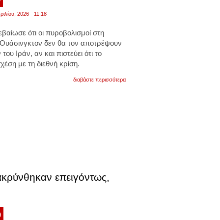
ιλίου, 2026 - 11:18
βαίωσε ότι οι πυροβολισμοί στη
 Ουάσινγκτον δεν θα τον αποτρέψουν
του Ιράν, αν και πιστεύει ότι το
σχέση με τη διεθνή κρίση.
για
διαβάστε περισσότερα
ντόναλντ
τραμπ:
«οι
πυροβολισμοί
δεν
θα
με
αποτρέψουν
να
κερδίσω
τον
πόλεμο
στο
ακρύνθηκαν επειγόντως,
ιράν».
βίντεο
9