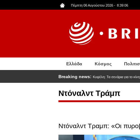
Παράκαμψη
Πέμπτη 06 Αυγούστου 2026
-
8:39:07
προς
το
κυρίως
περιεχόμενο
Ελλάδα
Κόσμος
Πολιτι
Breaking news:
Κυψέλη: Τα σενάρια για το κίν
Ντόναλντ Τράμπ
Ντόναλντ Τραμπ: «Οι πυροβ