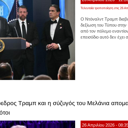
Τελευταία τροποποίηση στις 26 Απρ
Ο Ντόναλντ Τραμπ διαβε
δεξίωση του Τύπου στην
από τον πόλεμο εναντίον 
επεισόδιο αυτό δεν έχει 
όεδρος Τραμπ και η σύζυγός του Μελάνια απομ
ότοι
26
Απριλίου
2026
- 08:3