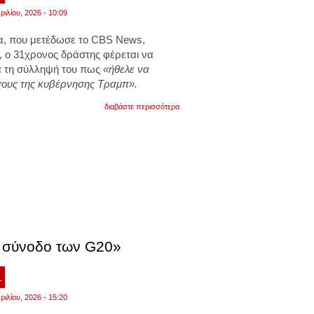
ριλίου, 2026 - 10:09
, που μετέδωσε το CBS News,
, ο 31χρονος δράστης φέρεται να
ά τη σύλληψή του πως
«ήθελε να
χους της κυβέρνησης Τραμπ».
για
διαβάστε περισσότερα
σε
ζωντανή
μετάδοση
ο
πρόεδρος
τραμπ
και
η
σύζυγός
του
μελάνια
απομακρύνθηκαν
επειγόντως,
ν σύνοδο των G20»
ενώ
ακούγονταν
δυνατοί
1
κρότοι
ριλίου, 2026 - 15:20