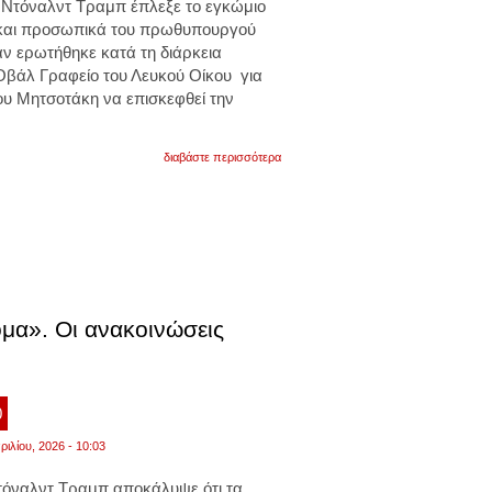
ς
Ντόναλντ Τραμπ
έπλεξε το εγκώμιο
 και προσωπικά του πρωθυπουργού
ν ερωτήθηκε κατά τη διάρκεια
Οβάλ Γραφείο του Λευκού Οίκου για
ου Μητσοτάκη να επισκεφθεί την
για
διαβάστε περισσότερα
ντόναλντ
τραμπ:
«φανταστική
χώρα
η
ελλάδα.
μας
έχει
βοηθήσει
πολύ
μα». Οι ανακοινώσεις
σε
πολλούς
τομείς.
εξαίρετος
ο
0
πρωθυπουργός».
βίντεο
ριλίου, 2026 - 10:03
όναλντ Τραμπ αποκάλυψε ότι τα