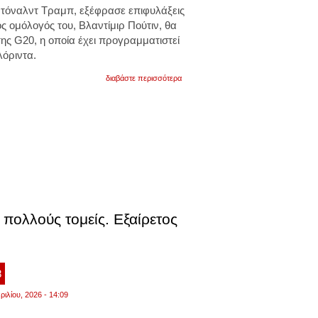
τόναλντ Τραμπ, εξέφρασε επιφυλάξεις
ς ομόλογός του, Βλαντίμιρ Πούτιν, θα
ης G20, η οποία έχει προγραμματιστεί
λόριντα.
για
διαβάστε περισσότερα
ντόναλντ
τραμπ
για
βλαντίμιρ
πούτιν:
«αμφιβάλλω
αν
θα
παρευρεθεί
στην
σύνοδο
των
g20»
πολλούς τομείς. Εξαίρετος
8
ριλίου, 2026 - 14:09