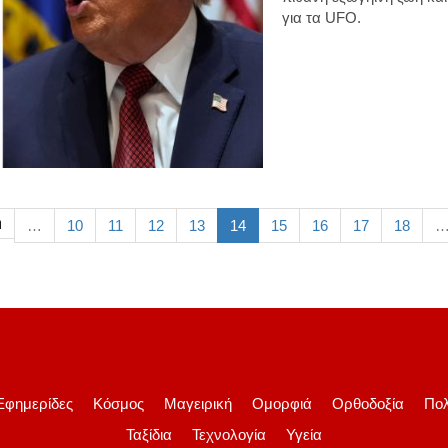
για τα
UFO
.
η
…
10
11
12
13
14
15
16
17
18
Εφημερίδες
Κόσμος
Μαγειρική
Ομορφιά
Ορθοδοξία
Πολ
Ταξίδια
Τεχνολογία
Υγεία