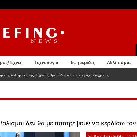
σμός/Τέχνες
Τεχνολογία
Εφημερίδες
Αθλητισμός
ητρο της δολοφονίας της 38χρονης Βρετανίδας – Τι υποστηρίζει ο 26χρονος
ολισμοί δεν θα με αποτρέψουν να κερδίσω τον 
26
Απριλίου
2026
- 11:1