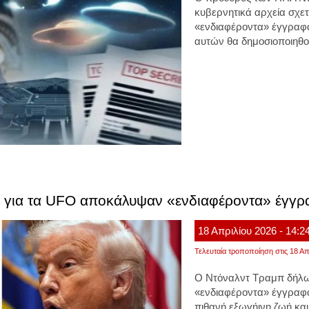
κυβερνητικά αρχεία σχε
«ενδιαφέροντα» έγγραφ
αυτών θα δημοσιοποιηθο
 για τα UFO αποκάλυψαν «ενδιαφέροντα» έγγρα
18
Απριλίου
2026
- 14:2
Τελευταία τροποποίηση στις 18 Απ
Ο
Ντόναλντ Τραμπ
δήλω
«ενδιαφέροντα» έγγραφα
πιθανή εξωγήινη ζωή κα