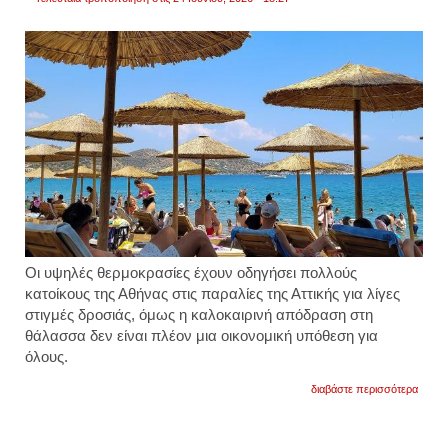
Οι υψηλές θερμοκρασίες έχουν οδηγήσει πολλούς
κατοίκους της Αθήνας στις παραλίες της Αττικής για λίγες
στιγμές δροσιάς, όμως η καλοκαιρινή απόδραση στη
θάλασσα δεν είναι πλέον μια οικονομική υπόθεση για
όλους.
για
διαβάστε περισσότερα
έως
και
80
ευρώ