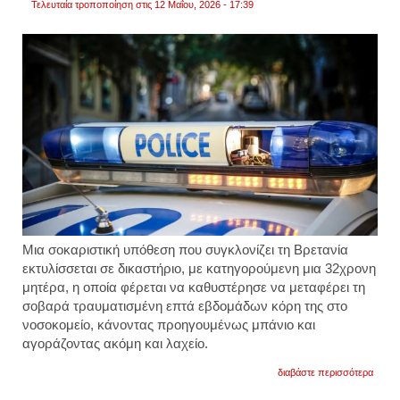
Τελευταία τροποποίηση στις 12 Μαΐου, 2026 - 17:39
Μια σοκαριστική υπόθεση που συγκλονίζει τη Βρετανία
εκτυλίσσεται σε δικαστήριο, με κατηγορούμενη μια 32χρονη
μητέρα, η οποία φέρεται να καθυστέρησε να μεταφέρει τη
σοβαρά τραυματισμένη επτά εβδομάδων κόρη της στο
νοσοκομείο, κάνοντας προηγουμένως μπάνιο και
αγοράζοντας ακόμη και λαχείο.
για
διαβάστε περισσότερα
βρεταν
μωρό