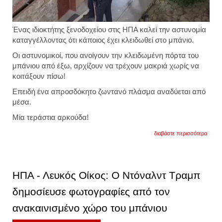
Ένας ιδιοκτήτης ξενοδοχείου στις ΗΠΑ καλεί την αστυνομία
καταγγέλλοντας ότι κάποιος έχει κλειδωθεί στο μπάνιο.
Οι αστυνομικοί, που ανοίγουν την κλειδωμένη πόρτα του
μπάνιου από έξω, αρχίζουν να τρέχουν μακριά χωρίς να
κοιτάξουν πίσω!
Επειδή ένα απροσδόκητο ζωντανό πλάσμα αναδύεται από
μέσα.
Μία τεράστια αρκούδα!
για
διαβάστε περισσότερα
ηπα:
αστυν
απελ
αρκού
που
ΗΠΑ - Λευκός Οίκος: Ο Ντόναλντ Τραμπ
είχε
κλειστ
δημοσίευσε φωτογραφίες από τον
στο
μπάνι
ανακαινισμένο χώρο του μπάνιου
ξενοδ
και
τρέχο