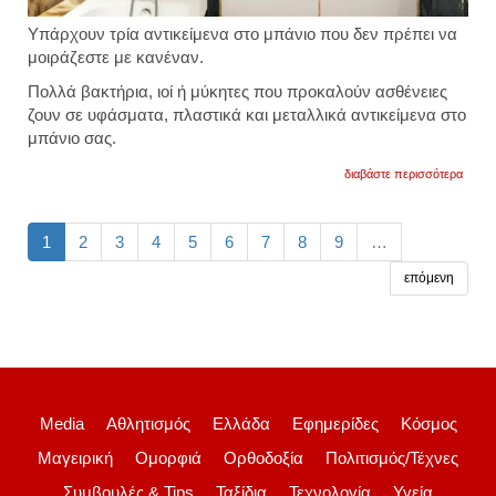
Υπάρχουν τρία αντικείμενα στο μπάνιο που δεν πρέπει να
μοιράζεστε με κανέναν.
Πολλά βακτήρια, ιοί ή μύκητες που προκαλούν ασθένειες
ζουν σε υφάσματα, πλαστικά και μεταλλικά αντικείμενα στο
μπάνιο σας.
για
διαβάστε περισσότερα
τα
τρία
αντικε
στο
1
2
3
4
5
6
7
8
9
…
μπάνι
που
επόμενη
δεν
πρέπε
να
μοιρά
ποτέ
Media
Αθλητισμός
Ελλάδα
Εφημερίδες
Κόσμος
Μαγειρική
Ομορφιά
Ορθοδοξία
Πολιτισμός/Τέχνες
Συμβουλές & Tips
Ταξίδια
Τεχνολογία
Υγεία