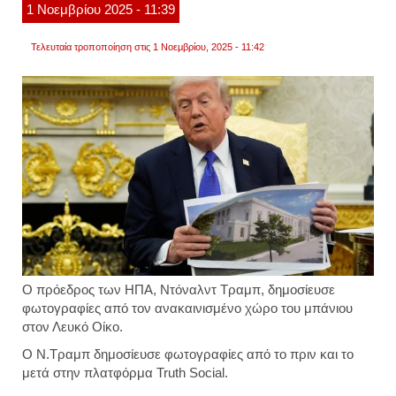
1
Νοεμβρίου
2025
- 11:39
να
κρυφτ
βίντεο
Τελευταία τροποποίηση στις 1 Νοεμβρίου, 2025 - 11:42
Ο πρόεδρος των ΗΠΑ, Ντόναλντ Τραμπ, δημοσίευσε
φωτογραφίες από τον ανακαινισμένο χώρο του μπάνιου
στον Λευκό Οίκο.
Ο Ν.Τραμπ δημοσίευσε φωτογραφίες από το πριν και το
μετά στην πλατφόρμα Truth Social.