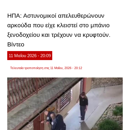
πέθαν
γιατί
η
ΗΠΑ: Αστυνομικοί απελευθερώνουν
μητέρ
καθυσ
αρκούδα που είχε κλειστεί στο μπάνιο
να
το
ξενοδοχείου και τρέχουν να κρυφτούν.
πάει
στο
νοσοκ
Βίντεο
έκανε
πρώτ
11
Μαΐου
2026
- 20:09
μπάνι
και
πήγε
Τελευταία τροποποίηση στις 11 Μαΐου, 2026 - 20:12
να
αγορά
λαχεί