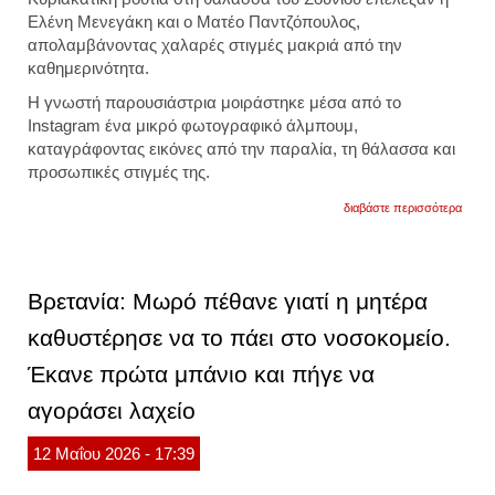
Ελένη Μενεγάκη και ο Ματέο Παντζόπουλος,
απολαμβάνοντας χαλαρές στιγμές μακριά από την
καθημερινότητα.
Η γνωστή παρουσιάστρια μοιράστηκε μέσα από το
Instagram ένα μικρό φωτογραφικό άλμπουμ,
καταγράφοντας εικόνες από την παραλία, τη θάλασσα και
προσωπικές στιγμές της.
για
διαβάστε περισσότερα
η
ελένη
μενεγ
χαλαρ
και
Βρετανία: Μωρό πέθανε γιατί η μητέρα
απολα
το
καθυστέρησε να το πάει στο νοσοκομείο.
μπάνι
με
Έκανε πρώτα μπάνιο και πήγε να
τον
σύζυγ
της.
αγοράσει λαχείο
φωτογ
12
Μαΐου
2026
- 17:39