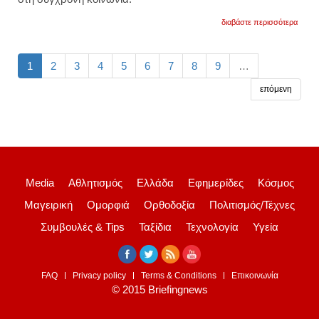
για
διαβάστε περισσότερα
τα
μουσε
όλης
της
1
2
3
4
5
6
7
8
9
…
χώρα
γιορτ
επόμενη
Media
Αθλητισμός
Ελλάδα
Εφημερίδες
Κόσμος
Μαγειρική
Ομορφιά
Ορθοδοξία
Πολιτισμός/Τέχνες
Συμβουλές & Tips
Ταξίδια
Τεχνολογία
Υγεία
FAQ
Privacy policy
Terms & Conditions
Επικοινωνία
© 2015 Briefingnews