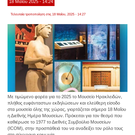
18
Μαΐου
2025
- 14:24
μεγά
μουσε
με
Τελευταία τροποποίηση στις 18 Μαΐου, 2025 - 14:27
την
ατζέν
του
τράμπ
Με τιμώμενο φορέα για το 2025 το Μουσείο Ηρακλειδών,
πλήθος ευφάνταστων εκδηλώσεων και ελεύθερη είσοδο
στα μουσεία όλης της χώρας, γιορτάζεται σήμερα 18 Μαΐου
η Διεθνής Ημέρα Μουσείων. Πρόκειται για τον θεσμό που
καθιέρωσε το 1977 το Διεθνές Συμβούλιο Μουσείων
(ICOM), στην προσπάθειά του να αναδείξει τον ρόλο τους
στη σύγχρονη κοινωνία.