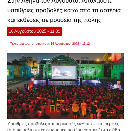
Στην Αθήνα τον Αύγουστο: Απολαύστε
η
είσοδ
υπαίθριες προβολές κάτω από τα αστέρια
στα
μουσε
και εκθέσεις σε μουσεία της πόλης
της
ελλάδ
16
Αυγούστου
2025
- 11:09
Τελευταία τροποποίηση στις 16 Αυγούστου, 2025 - 11:12
Υπαίθριες προβολές και περιοδικές εκθέσεις είναι μερικές
από τις πολιτιστικές διαδρομές που “συναντούν” στο διάβα