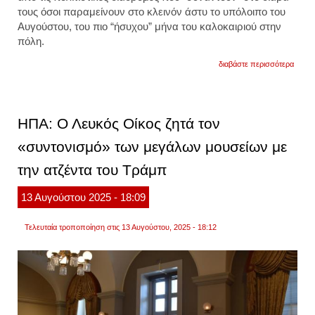
τους όσοι παραμείνουν στο κλεινόν άστυ το υπόλοιπο του
Αυγούστου, του πιο “ήσυχου” μήνα του καλοκαιριού στην
πόλη.
για
διαβάστε περισσότερα
στην
αθήνα
τον
αύγου
απολα
ΗΠΑ: Ο Λευκός Οίκος ζητά τον
υπαίθ
προβο
«συντονισμό» των μεγάλων μουσείων με
κάτω
από
την ατζέντα του Τράμπ
τα
αστέρ
και
13
Αυγούστου
2025
- 18:09
εκθέσ
σε
μουσε
Τελευταία τροποποίηση στις 13 Αυγούστου, 2025 - 18:12
της
πόλη