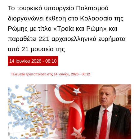
σε
Το τουρκικό υπουργείο Πολιτισμού
126
μνημε
διοργανώνει έκθεση στο Κολοσσαίο της
και
μουσε
Ρώμης με τίτλο «Τροία και Ρώμη» και
αναλυ
πίνακ
παραθέτει 221 αρχαιοελληνικά ευρήματα
από 21 μουσεία της
14
Ιουνίου
2026
- 08:10
Τελευταία τροποποίηση στις 14 Ιουνίου, 2026 - 08:12