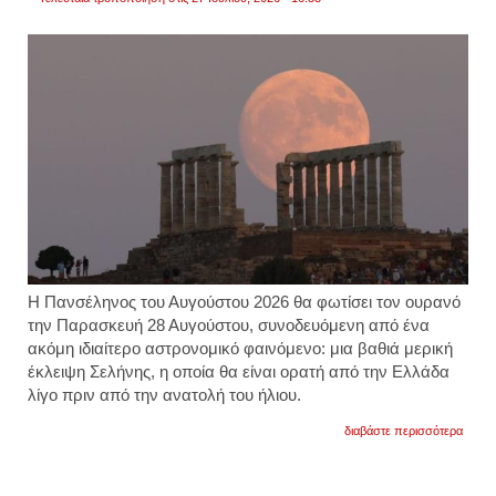
Η Πανσέληνος του Αυγούστου 2026 θα φωτίσει τον ουρανό
την Παρασκευή 28 Αυγούστου, συνοδευόμενη από ένα
ακόμη ιδιαίτερο αστρονομικό φαινόμενο: μια βαθιά μερική
έκλειψη Σελήνης, η οποία θα είναι ορατή από την Ελλάδα
λίγο πριν από την ανατολή του ήλιου.
για
διαβάστε περισσότερα
πανσ
2026:
δωρε
είσοδ