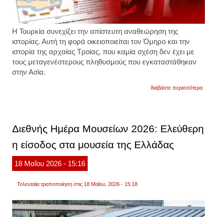
Η Τουρκία συνεχίζει την απίστευτη αναθεώρηση της
ιστορίας. Αυτή τη φορά οικειοποιείται τον Όμηρο και την
ιστορία της αρχαίας Τροίας, που καμία σχέση δεν έχει με
τους μεταγενέστερους πληθυσμούς που εγκαταστάθηκαν
στην Ασία.
για
διαβάστε περισσότερα
το
τουρκ
υπουρ
πολιτ
διοργ
Διεθνής Ημέρα Μουσείων 2026: Ελεύθερη
έκθεσ
στο
η είσοδος στα μουσεία της Ελλάδας
κολοσ
της
ρώμη
18
Μαΐου
2026
- 15:16
με
τίτλο
«τροία
Τελευταία τροποποίηση στις 18 Μαΐου, 2026 - 15:18
και
ρώμη
και
παραθ
221