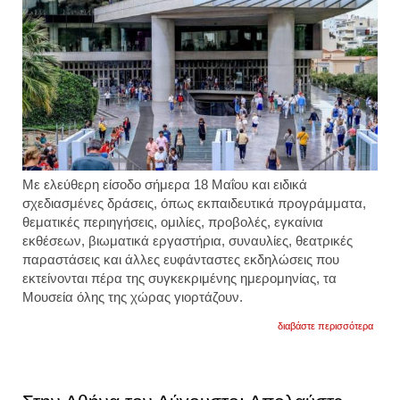
αρχαι
ευρήμ
από
21
μουσε
της
Με
ελεύθερη είσοδο
σήμερα
18 Μαΐου
και ειδικά
σχεδιασμένες δράσεις, όπως εκπαιδευτικά προγράμματα,
θεματικές περιηγήσεις, ομιλίες, προβολές, εγκαίνια
εκθέσεων, βιωματικά εργαστήρια, συναυλίες, θεατρικές
παραστάσεις και άλλες ευφάνταστες εκδηλώσεις που
εκτείνονται πέρα της συγκεκριμένης ημερομηνίας, τα
Μουσεία όλης της χώρας γιορτάζουν.
για
διαβάστε περισσότερα
διεθν
ημέρα
μουσε
2026:
ελεύθ