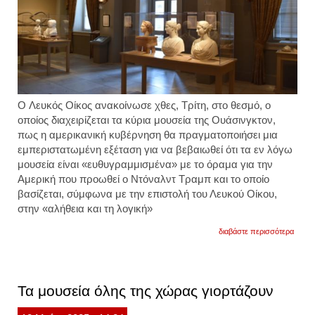
Ο Λευκός Οίκος ανακοίνωσε χθες, Τρίτη, στο θεσμό, ο
οποίος διαχειρίζεται τα κύρια μουσεία της Ουάσινγκτον,
πως η αμερικανική κυβέρνηση θα πραγματοποιήσει μια
εμπεριστατωμένη εξέταση για να βεβαιωθεί ότι τα εν λόγω
μουσεία είναι «ευθυγραμμισμένα» με το όραμα για την
Αμερική που προωθεί ο Ντόναλντ Τραμπ και το οποίο
βασίζεται, σύμφωνα με την επιστολή του Λευκού Οίκου,
στην «αλήθεια και τη λογική»
για
διαβάστε περισσότερα
ηπα:
ο
λευκό
οίκος
ζητά
Τα μουσεία όλης της χώρας γιορτάζουν
τον
«συντ
των