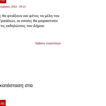
κεμβρίου, 2015 - 09:13
 θα φτιάξουν και φέτος τα μέλη του
ικάλων, οι οποίες θα μοιραστούν
 τις εκδηλώσεις του Δήμου
για
διαβάστε περισσότερα
πρωτοχρονιάτικες
πίτες
θα
μοιράσουν
δωρεάν
αρτοποιοί
στα
τρίκαλα
 κατάσταση στα
:46