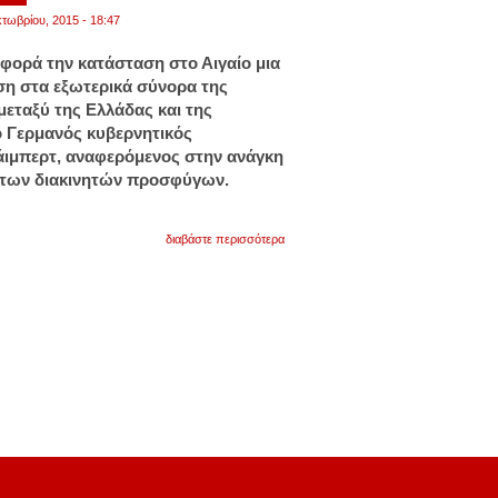
τωβρίου, 2015 - 18:47
αφορά την κατάσταση στο Αιγαίο μια
η στα εξωτερικά σύνορα της
εταξύ της Ελλάδας και της
ο Γερμανός κυβερνητικός
ιμπερτ, αναφερόμενος στην ανάγκη
η των διακινητών προσφύγων.
για
διαβάστε περισσότερα
επιμένουν
οι
γερμανοί
για
"μοίρασμα"
του
αιγαίου:
"θέλουμε
συντεταγμένη
κατάσταση
στα
ελληνοτουρκικά
σύνορα"!