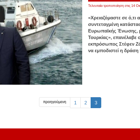
Τελευταία τροποποίηση στις 14 Οκ
«Χρειαζόμαστε σε ό,τι 
συντεταγμένη κατάστασ
Ευρωπαϊκής Ένωσης, μ
Τουρκίας», επανέλαβε 
εκπρόσωπος Στέφεν Ζά
να εμποδιστεί η δράσ
προηγούμενη
1
2
3