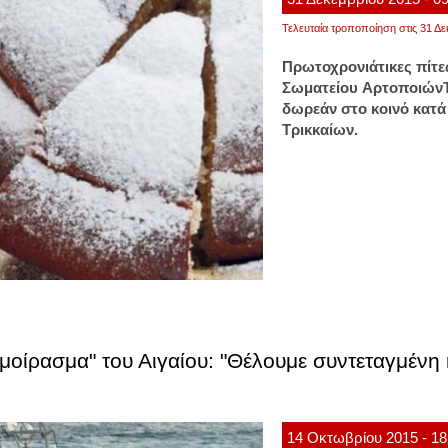
Τελευταία τροποποίηση στις 31 Δε
Πρωτοχρονιάτικες πίτες
Σωματείου ΑρτοποιώνΤρ
δωρεάν στο κοινό κατά
Τρικκαίων.
"μοίρασμα" του Αιγαίου: "Θέλουμε συντεταγμένη
14
Οκτωβρίου
2015
- 18