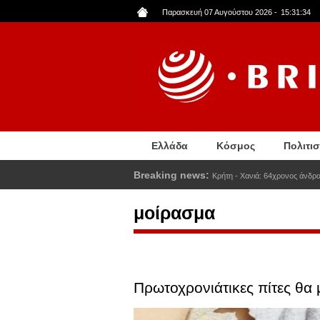
Παράκαμψη
Παρασκευή 07 Αυγούστου 2026
-
15:31:34
προς
το
κυρίως
περιεχόμενο
Ελλάδα
Κόσμος
Πολιτι
Breaking news:
Κρήτη - Χανιά: 64χρονος άνδρα
μοίρασμα
Πρωτοχρονιάτικες πίτες θα