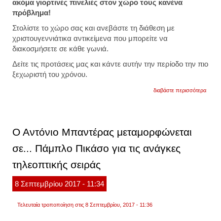
ακόμα γιορτινές πινελιές στον χώρο τους κανένα
πρόβλημα!
Στολίστε το χώρο σας και ανεβάστε τη διάθεση με
χριστουγεννιάτικα αντικείμενα που μπορείτε να
διακοσμήσετε σε κάθε γωνιά.
Δείτε τις προτάσεις μας και κάντε αυτήν την περίοδο την πιο
ξεχωριστή του χρόνου.
για
διαβάστε περισσότερα
γιορτι
πινελι
που
θα
μετα
Ο Αντόνιο Μπαντέρας μεταμορφώνεται
το
σπίτι
σε... Πάμπλο Πικάσο για τις ανάγκες
σας
για
τηλεοπτικής σειράς
τα
χριστ
8
Σεπτεμβρίου
2017
- 11:34
Τελευταία τροποποίηση στις 8 Σεπτεμβρίου, 2017 - 11:36