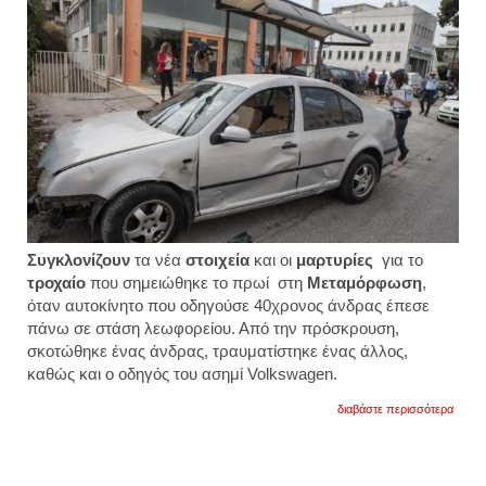
Συγκλονίζουν
τα νέα
στοιχεία
και οι
μαρτυρίες
για το
τροχαίο
που σημειώθηκε το πρωί στη
Μεταμόρφωση
,
όταν αυτοκίνητο που οδηγούσε 40χρονος άνδρας έπεσε
πάνω σε στάση λεωφορείου. Από την πρόσκρουση,
σκοτώθηκε ένας άνδρας, τραυματίστηκε ένας άλλος,
καθώς και ο οδηγός του ασημί Volkswagen.
για
διαβάστε περισσότερα
συγκλ
οι
μαρτυ
από
το