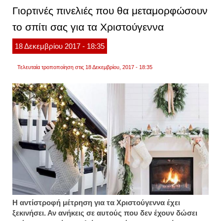
να
Γιορτινές πινελιές που θα μεταμορφώσουν
καταν
έτσι
το σπίτι σας για τα Χριστούγεννα
18
Δεκεμβρίου
2017
- 18:35
Τελευταία τροποποίηση στις 18 Δεκεμβρίου, 2017 - 18:35
Η αντίστροφή μέτρηση για τα Χριστούγεννα έχει
ξεκινήσει. Αν ανήκεις σε αυτούς που δεν έχουν δώσει