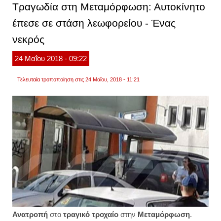
Τραγωδία στη Μεταμόρφωση: Αυτοκίνητο
τροχα
στη
έπεσε σε στάση λεωφορείου - Ένας
μετα
νεκρός
24
Μαΐου
2018
- 09:22
Τελευταία τροποποίηση στις 24 Μαΐου, 2018 - 11:21
Ανατροπή
στο
τραγικό
τροχαίο
στην
Μεταμόρφωση
.