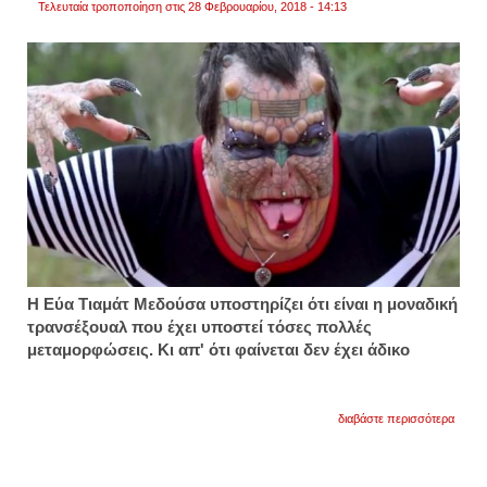
Τελευταία τροποποίηση στις 28 Φεβρουαρίου, 2018 - 14:13
Η Εύα Τιαμάτ Μεδούσα υποστηρίζει ότι είναι η μοναδική
τρανσέξουαλ που έχει υποστεί τόσες πολλές
μεταμορφώσεις. Κι απ' ότι φαίνεται δεν έχει άδικο
για
διαβάστε περισσότερα
πλήρ
60.00
δολάρ
για