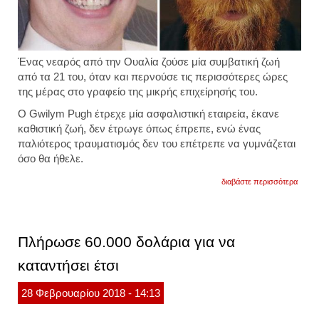
Ένας νεαρός από την Ουαλία ζούσε μία συμβατική ζωή
από τα 21 του, όταν και περνούσε τις περισσότερες ώρες
της μέρας στο γραφείο της μικρής επιχείρησής του.
O Gwilym Pugh έτρεχε μία ασφαλιστική εταιρεία, έκανε
καθιστική ζωή, δεν έτρωγε όπως έπρεπε, ενώ ένας
παλιότερος τραυματισμός δεν του επέτρεπε να γυμνάζεται
όσο θα ήθελε.
για
διαβάστε περισσότερα
άκουσ
τον
κομμ
του
και
Πλήρωσε 60.000 δολάρια για να
άλλαξ
η
καταντήσει έτσι
ζωή
του
[φωτο
28
Φεβρουαρίου
2018
- 14:13