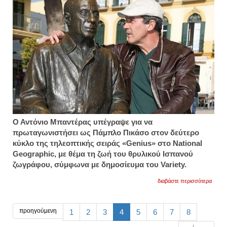
Ο Αντόνιο Μπαντέρας υπέγραψε για να
πρωταγωνιστήσει ως Πάμπλο Πικάσο στον δεύτερο
κύκλο της τηλεοπτικής σειράς «Genius» στο National
Geographic, με θέμα τη ζωή του θρυλικού Ισπανού
ζωγράφου, σύμφωνα με δημοσίευμα του Variety.
για
διαβάστε περισσότερα
ο
αντόν
μπαντ
μεταμ
προηγούμενη
1
2
3
4
5
6
7
8
σε...
πάμπ