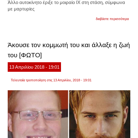
Άλλο αυτοκίνητο έριξε το μοιραίο ΙΧ στη στάση, σύμφωνα
με μαρτυρίες
για
διαβάστε περισσότερα
τραγω
στη
μεταμ
αυτοκ
έπεσε
Άκουσε τον κομμωτή του και άλλαξε η ζωή
σε
στάση
του [ΦΩΤΟ]
λεωφο
-
ένας
13
Απριλίου
2018
- 19:01
νεκρό
Τελευταία τροποποίηση στις 13 Απριλίου, 2018 - 19:01