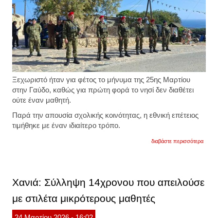
Ξεχωριστό ήταν για φέτος το μήνυμα της 25ης Μαρτίου
στην Γαύδο, καθώς για πρώτη φορά το νησί δεν διαθέτει
ούτε έναν μαθητή.
Παρά την απουσία σχολικής κοινότητας, η εθνική επέτειος
τιμήθηκε με έναν ιδιαίτερο τρόπο.
για
διαβάστε περισσότερα
γαύδο
κανέν
παιδί
στο
νησί.
Χανιά: Σύλληψη 14χρονου που απειλούσε
παρέ
μαθητ
με στιλέτα μικρότερους μαθητές
από
τη
βούλα
24
Μαρτίου
2026
- 16:02