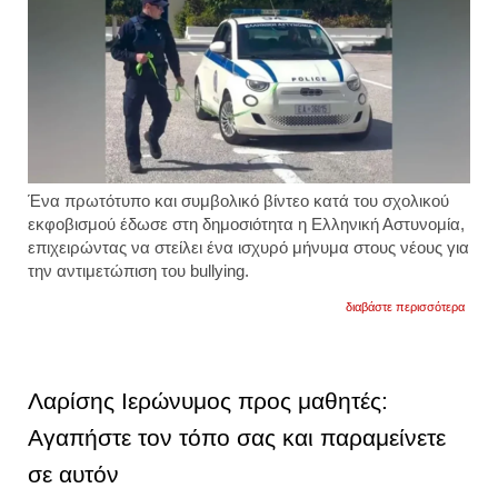
Ένα πρωτότυπο και συμβολικό
βίντεο
κατά του σχολικού
εκφοβισμού έδωσε στη δημοσιότητα η
Ελληνική Αστυνομία
,
επιχειρώντας να στείλει ένα ισχυρό μήνυμα στους νέους για
την αντιμετώπιση του
bullying
.
για
διαβάστε περισσότερα
«δεν
είναι
πλάκα
είναι
βία»:
Λαρίσης Ιερώνυμος προς μαθητές:
το
viral
Αγαπήστε τον τόπο σας και παραμείνετε
βίντεο
της
σε αυτόν
αστυν
κατά