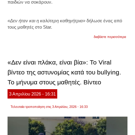
παιδιών να σοκάρουν.
«Δεν ήταν και η καλύτερη καθηγήτρια»
δήλωσε ένας από
τους μαθητές στο Star.
για
διαβάστε περισσότερα
η
καθηγ
απομ
από
το
«Δεν είναι πλάκα, είναι βία»: Το Viral
σχολε
και
βίντεο της αστυνομίας κατά του bullying.
είναι
αντιμ
Το μήνυμα στους μαθητές. Βίντεο
με
την
κατηγ
3
Απριλίου
2026
- 16:31
της
παρά
του
Τελευταία τροποποίηση στις 3 Απριλίου, 2026 - 16:33
νόμου
περί
ναρκω