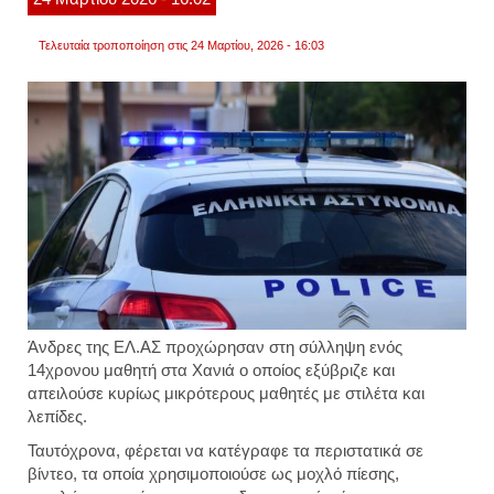
αττική
βίντεο
Τελευταία τροποποίηση στις 24 Μαρτίου, 2026 - 16:03
Άνδρες της ΕΛ.ΑΣ προχώρησαν στη σύλληψη ενός
14χρονου μαθητή στα Χανιά ο οποίος εξύβριζε και
απειλούσε κυρίως μικρότερους μαθητές με στιλέτα και
λεπίδες.
Ταυτόχρονα,
φέρεται να κατέγραφε τα περιστατικά σε
βίντεο, τα οποία χρησιμοποιούσε ως μοχλό πίεσης,