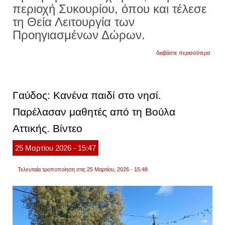
περιοχή Συκουρίου, όπου και τέλεσε
τη Θεία Λειτουργία των
Προηγιασμένων Δώρων.
για
διαβάστε περισσότερα
λαρίσ
ιερών
προς
μαθητ
αγαπή
Γαύδος: Κανένα παιδί στο νησί.
τον
τόπο
Παρέλασαν μαθητές από τη Βούλα
σας
και
Αττικής. Βίντεο
παραμ
σε
αυτόν
25
Μαρτίου
2026
- 15:47
Τελευταία τροποποίηση στις 25 Μαρτίου, 2026 - 15:48