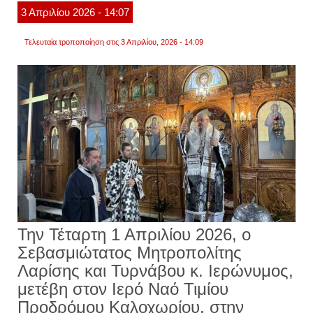
του
3
Απριλίου
2026
- 14:07
bullyi
το
μήνυμ
Τελευταία τροποποίηση στις 3 Απριλίου, 2026 - 14:09
στους
μαθητ
βίντεο
Την Τέταρτη 1 Απριλίου 2026, ο
Σεβασμιώτατος Μητροπολίτης
Λαρίσης και Τυρνάβου κ. Ιερώνυμος,
μετέβη στον Ιερό Ναό Τιμίου
Προδρόμου Καλοχωρίου, στην