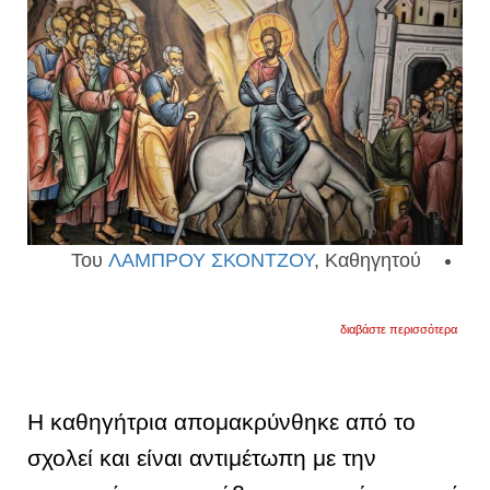
Του
ΛΑΜΠΡΟΥ ΣΚΟΝΤΖΟΥ
, Καθηγητού
για
διαβάστε περισσότερα
κυρια
των
βαΐων
–
«ωσα
Η καθηγήτρια απομακρύνθηκε από το
ευλογ
ο
σχολεί και είναι αντιμέτωπη με την
ερχόμ