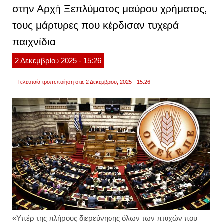
στην Αρχή Ξεπλύματος μαύρου χρήματος,
στα
τέμπη
36
τους μάρτυρες που κέρδισαν τυχερά
οι
κατηγ
παιχνίδια
και
352
μάρτυ
2
Δεκεμβρίου
2025
- 15:26
βίντεο
Τελευταία τροποποίηση στις 2 Δεκεμβρίου, 2025 - 15:26
«
Υπέρ της πλήρους διερεύνησης όλων των πτυχών που