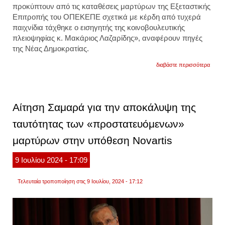
προκύπτουν από τις καταθέσεις μαρτύρων της Εξεταστικής
Επιτροπής
του
ΟΠΕΚΕΠΕ
σχετικά
με κέρδη από τυχερά
παιχνίδια
τάχθηκε ο εισηγητής της κοινοβουλευτικής
πλειοψηφίας κ.
Μακάριος Λαζαρίδης
», αναφέρουν πηγές
της
Νέας Δημοκρατίας
.
για
διαβάστε περισσότερα
εξελίξ
στην
υπόθ
οπεκε
η
Αίτηση Σαμαρά για την αποκάλυψη της
νέα
δημοκ
ταυτότητας των «προστατευόμενων»
στέλνε
στη
μαρτύρων στην υπόθεση Novartis
δικαι
και
στην
9
Ιουλίου
2024
- 17:09
αρχή
ξεπλύ
μαύρο
Τελευταία τροποποίηση στις 9 Ιουλίου, 2024 - 17:12
χρήμα
τους
μάρτυ
που
κέρδι
τυχερ