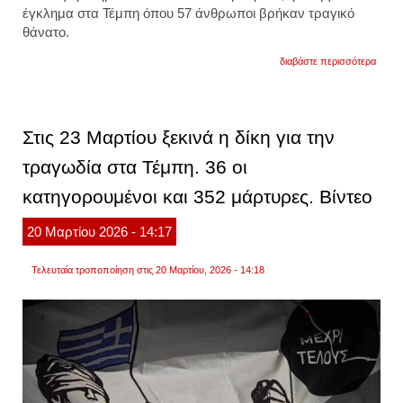
έγκλημα στα Τέμπη όπου 57 άνθρωποι βρήκαν τραγικό
θάνατο.
για
διαβάστε περισσότερα
τη
δευτέ
ξεκινά
η
δίκη
Στις 23 Μαρτίου ξεκινά η δίκη για την
για
τα
τραγωδία στα Τέμπη. 36 οι
τέμπη
οι
κατηγορουμένοι και 352 μάρτυρες. Βίντεο
«36»
που
θα
20
Μαρτίου
2026
- 14:17
καθίσ
στο
εδώλι
Τελευταία τροποποίηση στις 20 Μαρτίου, 2026 - 14:18
οι
μάρτυ
ξεπερ
τους
352