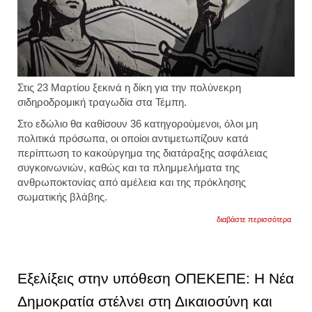
Στις 23 Μαρτίου
ξεκινά η δίκη για την πολύνεκρη
σιδηροδρομική
τραγωδία στα Τέμπη.
Στο εδώλιο θα καθίσουν
36 κατηγορούμενοι, όλοι μη
πολιτικά πρόσωπα,
οι οποίοι αντιμετωπίζουν κατά
περίπτωση το κακούργημα της διατάραξης ασφάλειας
συγκοινωνιών, καθώς και τα πλημμελήματα της
ανθρωποκτονίας από αμέλεια και της πρόκλησης
σωματικής βλάβης.
για
διαβάστε περισσότερα
στις
23
μαρτί
ξεκινά
η
Εξελίξεις στην υπόθεση ΟΠΕΚΕΠΕ: Η Νέα
δίκη
για
Δημοκρατία στέλνει στη Δικαιοσύνη και
την
τραγω