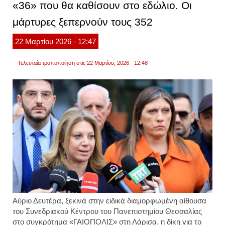
«36» που θα καθίσουν στο εδώλιο. Οι
τους
χριστι
μάρτυρες ξεπερνούν τους 352
ένας
χρόνο
μετά
22
Μαρτίου
2026
- 12:47
το
τρομο
χτύπη
Τελευταία τροποποίηση στις 22 Μαρτίου, 2026 - 12:48
στον
προφ
ηλία
στη
δαμα
Αύριο Δευτέρα, ξεκινά στην ειδικά διαμορφωμένη αίθουσα
του Συνεδριακού Κέντρου του Πανεπιστημίου Θεσσαλίας
στο συγκρότημα «ΓΑΙΟΠΟΛΙΣ» στη Λάρισα, η δίκη για το