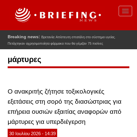
Παράκαμψη
προς
Toggl
το
navig
κυρίως
περιεχόμενο
Breaking news:
Βρετανία: Απίστευτη σπατάλη στο σύστημα υγείας.
Πετάχτηκαν αχρησιμοποίητα φάρμακα που θα γέμιζαν 75 πισίνες
μάρτυρες
Ο ανακριτής ζήτησε τοξικολογικές
εξετάσεις στη σορό της διασώστριας για
επήρεια ουσιών εξαιτίας αναφορών από
μάρτυρες για υπερδιέγερση
30
Ιουλίου
2026
- 14:39