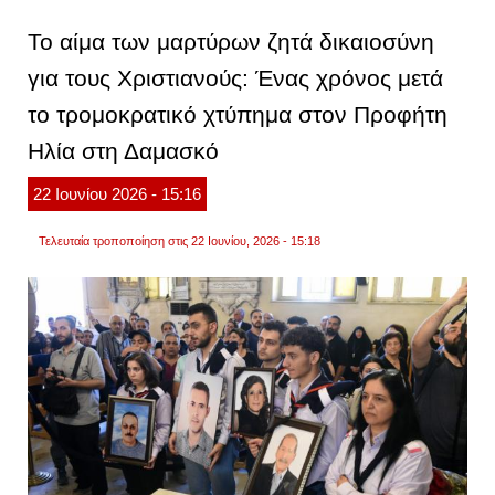
τοξικο
εξετάσ
Το αίμα των μαρτύρων ζητά δικαιοσύνη
στη
σορό
για τους Χριστιανούς: Ένας χρόνος μετά
της
διασώ
το τρομοκρατικό χτύπημα στον Προφήτη
για
επήρε
ουσιώ
Ηλία στη Δαμασκό
εξαιτί
αναφ
22
Ιουνίου
2026
- 15:16
από
μάρτυ
για
Τελευταία τροποποίηση στις 22 Ιουνίου, 2026 - 15:18
υπερδ