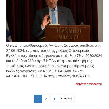
παιχνί
Ο πρώην πρωθυπουργός Αντώνης Σαμαράς υπέβαλε στις
27-06-2024, ενώπιον του εισαγγελέως Οικονομικού
Εγκλήματος, αίτηση σύμφωνα με το άρθρο 79 ν. 5090/2024
και το άρθρο 218 παρ. 7 ΚΠΔ για την αποκάλυψη της
ταυτότητας των «προστατευόμενων» μαρτύρων με τις
κωδικές ονομασίες «ΜΑΞΙΜΟΣ ΣΑΡΑΦΗΣ» και
«ΑΙΚΑΤΕΡΙΝΗ ΚΕΛΕΣΗ» στην υπόθεση NOVARTIS.
για
διαβάστε περισσότερα
αίτησ
σαμα
για
την
επόμενη
1
2
3
αποκ
της
ταυτό