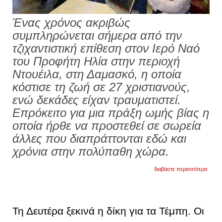
Ένας χρόνος ακριβώς
συμπληρώνεται σήμερα από την
τζιχαντιστική επίθεση στον Ιερό Ναό
του Προφήτη Ηλία στην περιοχή
Ντουέιλα, στη Δαμασκό, η οποία
κόστισε τη ζωή σε 27 χριστιανούς,
ενώ δεκάδες είχαν τραυματιστεί.
Επρόκειτο για μια πράξη ωμής βίας η
οποία ήρθε να προστεθεί σε σωρεία
άλλες που διαπράττονται εδώ και
χρόνια στην πολύπαθη χώρα.
για
διαβάστε περισσότερα
το
αίμα
των
μαρτ
ζητά
Τη Δευτέρα ξεκινά η δίκη για τα Τέμπη. Οι
δικαι
για