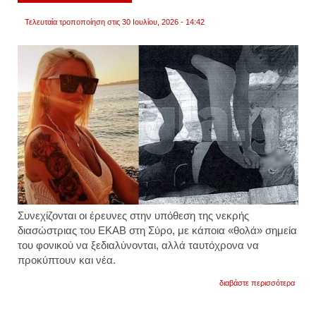
Τελευταία τροποποίηση στις 30 Ιουλίου, 2026 - 14:42
Συνεχίζονται οι έρευνες στην υπόθεση της νεκρής
διασώστριας του ΕΚΑΒ στη Σύρο, με κάποια «θολά» σημεία
του φονικού να ξεδιαλύνονται, αλλά ταυτόχρονα να
προκύπτουν και νέα.
για
διαβάστε περισσότερα
ο
ανακρ
ζήτησ