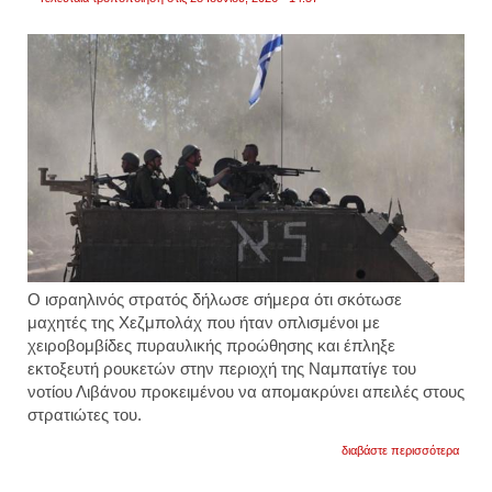
Ο
ισραηλινός στρατός
δήλωσε σήμερα ότι
σκότωσε
μαχητές της Χεζμπολάχ
που ήταν οπλισμένοι με
χειροβομβίδες πυραυλικής προώθησης και έπληξε
εκτοξευτή ρουκετών στην περιοχή της Ναμπατίγε του
νοτίου Λιβάνου προκειμένου να απομακρύνει απειλές στους
στρατιώτες του.
για
διαβάστε περισσότερα
το
ισραή