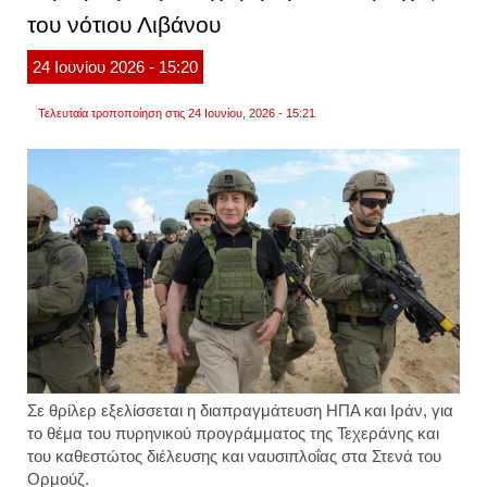
νότιου
του νότιου Λιβάνου
λιβάν
από
24
Ιουνίου
2026
- 15:20
τον
λιβανι
στρατ
Τελευταία τροποποίηση στις 24 Ιουνίου, 2026 - 15:21
Σε
θρίλερ
εξελίσσεται η
διαπραγμάτευση
ΗΠΑ και Ιράν
, για
το θέμα του
πυρηνικού προγράμματος
της Τεχεράνης και
του
καθεστώτος διέλευσης
και ναυσιπλοΐας στα
Στενά του
Ορμούζ
.