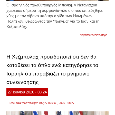
Ο Ισραηλινός πρωθυπουργός Μπενιαμίν Νετανιάχου
χαιρέτισε σήμερα τη συμφωνία-πλαίσιο που επιτεύχθηκε
χθες με τον Λίβανο υπό την αιγίδα των Ηνωμένων
Πολιτειών, θεωρώντας την “πλήγμα” για το Ιράν και τη
Χεζμπολάχ.
για
διαβάστε περισσότερα
ο
νεταν
ισχυρί
ότι
η
Η Χεζμπολάχ προειδοποιεί ότι δεν θα
συμφ
με
καταθέσει τα όπλα ενώ κατηγόρησε το
τον
λίβαν
Ισραήλ ότι παραβιάζει το μνημόνιο
είναι
«πλή
για
συνεννόησης
το
ιράν
27
Ιουνίου
2026
- 08:24
και
τη
χεζμπ
Τελευταία τροποποίηση στις 27 Ιουνίου, 2026 - 08:27