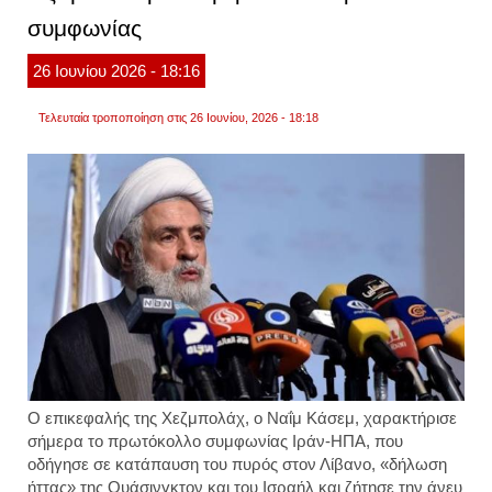
όπλα
συμφωνίας
ενώ
κατηγ
το
26
Ιουνίου
2026
- 18:16
ισραή
ότι
παραβ
Τελευταία τροποποίηση στις 26 Ιουνίου, 2026 - 18:18
το
μνημό
συνεν
Ο επικεφαλής της Χεζμπολάχ, o Ναΐμ Κάσεμ, χαρακτήρισε
σήμερα το πρωτόκολλο συμφωνίας Ιράν-ΗΠΑ, που
οδήγησε σε κατάπαυση του πυρός στον Λίβανο, «δήλωση
ήττας» της Ουάσινγκτον και του Ισραήλ και ζήτησε την άνευ