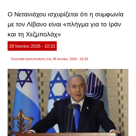
εξουδ
μέλη
της
Ο Νετανιάχου ισχυρίζεται ότι η συμφωνία
χεζμπ
στον
με τον Λίβανο είναι «πλήγμα για το Ιράν
λίβαν
και
και τη Χεζμπολάχ»
ένοπλ
μαχητ
στη
28
Ιουνίου
2026
- 10:31
νότια
συρία
Τελευταία τροποποίηση στις 28 Ιουνίου, 2026 - 10:33