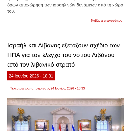
όρων αποχώρηση των ισραηλινών δυνάμεων από τη χώρα
του.
για
διαβάστε περισσότερα
ο
επικε
της
χεζμπ
χαρακτ
Ισραήλ και Λίβανος εξετάζουν σχέδιο των
ως
ήττα
ΗΠΑ για τον έλεγχο του νότιου Λιβάνου
το
ιρανο
από τον λιβανικό στρατό
πρωτ
συμφω
24
Ιουνίου
2026
- 18:31
Τελευταία τροποποίηση στις 24 Ιουνίου, 2026 - 18:33