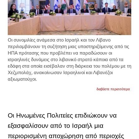
Οι συνομιλίες ανάμεσα στο Ισραήλ και τον Λίβανο
περιλαμβάνουν τη συζήτηση μιας υποστηριζόμενης από τις
ΗΠΑ πρότασης που προβλέπει να παραδώσουν οι
ισραηλινές δυνάμεις στο λιβανικό στρατό κάποια από τα
εδάφη στα οποία εισέβαλαν στη διάρκεια του πολέμου με τη
Χεζμπολάχ, ανακοίνωσαν Ισραηλινοί και Λιβανέζοι
αξιωματούχοι.
για
διαβάστε περισσότερα
ισραή
και
λίβαν
εξετά
σχέδι
Οι Ηνωμένες Πολιτείες επιδιώκουν να
των
ηπα
εξασφαλίσουν από το Ισραήλ μια
για
τον
περιορισμένη αποχώρηση από περιοχές
έλεγχ
του