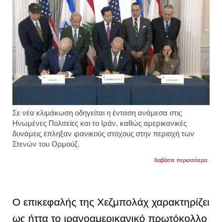
Σε νέα κλιμάκωση οδηγείται η ένταση ανάμεσα στις
Ηνωμένες Πολιτείες και το Ιράν, καθώς αμερικανικές
δυνάμεις έπληξαν ιρανικούς στόχους στην περιοχή των
Στενών του Ορμούζ.
για
διαβάστε περισσότερα
η
χεζμπ
προει
ότι
δεν
Ο επικεφαλής της Χεζμπολάχ χαρακτηρίζει
θα
καταθ
ως ήττα το ιρανοαμερικανικό πρωτόκολλο
τα