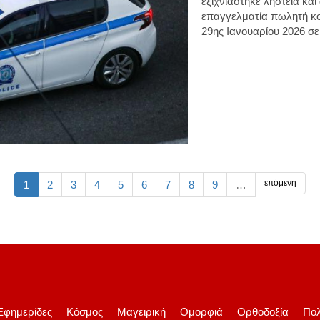
εξιχνιάστηκε ληστεία
και
επαγγελματία πωλητή κο
29ης Ιανουαρίου 2026 σε
επόμενη
1
2
3
4
5
6
7
8
9
…
Εφημερίδες
Κόσμος
Μαγειρική
Ομορφιά
Ορθοδοξία
Πολ