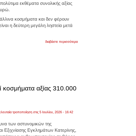
 πολύτιμα εκθέματα συνολικής αξίας
ευρώ.
τάλλινα κοσμήματα και δεν φέρουν
είναι η δεύτερη μεγάλη ληστεία μετά
για
διαβάστε περισσότερα
μετά
το
λούβρο
έγινε
διάρρηξη
στο
μουσείο
lalique:
έκαναν
φτερά
εί κοσμήματα αξίας 310.000
κοσμήματα
αξίας
4
εκατ.
ευρώ
ελευταία τροποποίηση στις 5 Ιουλίου, 2026 - 16:42
υνα των αστυνομικών της
αι Εξιχνίασης Εγκλημάτων
Κατερίνης
,