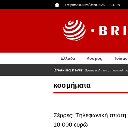
Παράκαμψη
Σάββατο 08 Αυγούστου 2026
-
16:48:00
προς
το
κυρίως
περιεχόμενο
Ελλάδα
Κόσμος
Πολιτι
Breaking news:
Βρετανία: Απίστευτη σπατάλη 
κοσμήματα
Σέρρες: Tηλεφωνική απάτη 
10.000 ευρώ