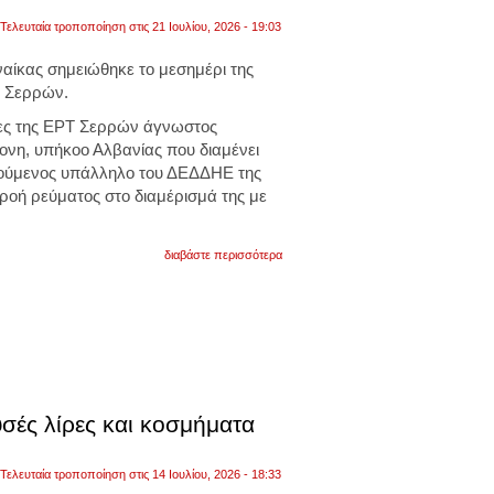
Τελευταία τροποποίηση στις 21 Ιουλίου, 2026 - 19:03
αίκας σημειώθηκε το μεσημέρι της
ν
Σερρών
.
ς της
ΕΡΤ Σερρών
άγνωστος
ονη, υπήκοο Αλβανίας που διαμένει
ιούμενος υπάλληλο του ΔΕΔΔΗΕ της
αρροή ρεύματος στο διαμέρισμά της με
για
διαβάστε περισσότερα
σέρρες:
γυναίκα
έπεσε
θύμα
απάτης
από
«μαϊμού»
υπάλληλο
δεδδηε.
άρπαξε
σές λίρες και κοσμήματα
μετρητά
και
κοσμήματα
Τελευταία τροποποίηση στις 14 Ιουλίου, 2026 - 18:33
αξίας