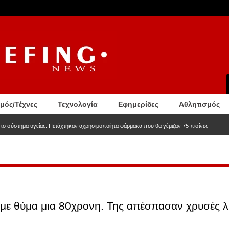
σμός/Τέχνες
Τεχνολογία
Εφημερίδες
Αθλητισμός
στο σύστημα υγείας. Πετάχτηκαν αχρησιμοποίητα φάρμακα που θα γέμιζαν 75 πισίνες
με θύμα μια 80χρονη. Της απέσπασαν χρυσές λί