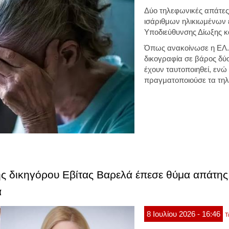
Δύο τηλεφωνικές απάτες 
ισάριθμων ηλικιωμένων ε
Υποδιεύθυνσης Δίωξης κ
Όπως ανακοίνωσε η ΕΛ.Α
δικογραφία σε βάρος δύ
έχουν ταυτοποιηθεί, ενώ
πραγματοποιούσε τα τη
ης δικηγόρου Εβίτας Βαρελά έπεσε θύμα απάτη
α
8
Ιουλίου
2026
- 16:46
Τ