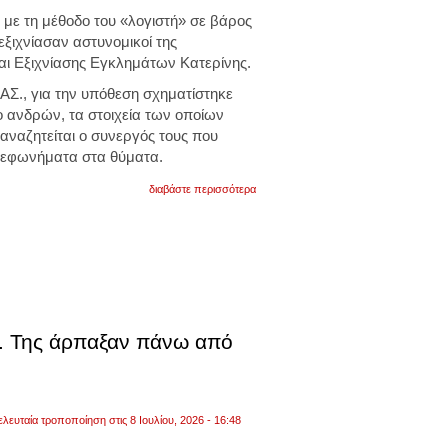
26.000
με τη μέθοδο του «λογιστή» σε βάρος
ευρώ
ξιχνίασαν αστυνομικοί της
αι Εξιχνίασης Εγκλημάτων Κατερίνης.
Σ., για την υπόθεση σχηματίστηκε
ο ανδρών, τα στοιχεία των οποίων
 αναζητείται ο συνεργός τους που
λεφωνήματα στα θύματα.
για
διαβάστε περισσότερα
κατερίνη:
ηλικιωμένοι
έπεσαν
θύμα
απάτης.
τους
απέσπασαν
χρήματα,
χρυσές
λίρες
ς. Της άρπαξαν πάνω από
και
κοσμήματα
ελευταία τροποποίηση στις 8 Ιουλίου, 2026 - 16:48