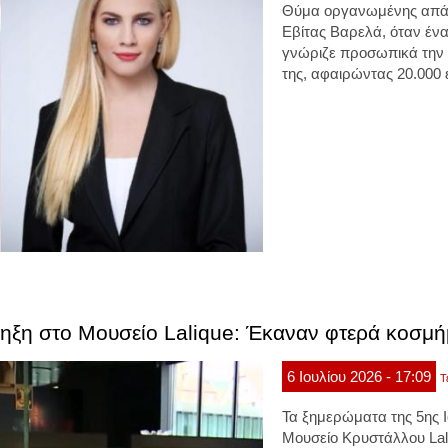
Θύμα οργανωμένης απάτ
Εβίτας Βαρελά, όταν ένα
γνώριζε προσωπικά την οι
της, αφαιρώντας 20.000
ρηξη στο Μουσείο Lalique: Έκαναν φτερά κοσμήμ
6
Ιουλίου
2026
- 17:09
Τ
Τα ξημερώματα της 5ης Ι
Μουσείο Κρυστάλλου Lal