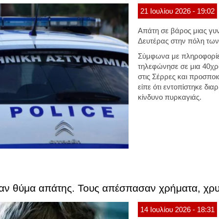
21
Ιουλίου
2026
- 19:02
Απάτη σε βάρος μιας γυν
Δευτέρας στην πόλη τω
Σύμφωνα με πληροφορίε
τηλεφώνησε σε μια 40χρ
στις Σέρρες και προσπο
είπε ότι εντοπίστηκε δι
κίνδυνο πυρκαγιάς.
σαν θύμα απάτης. Τους απέσπασαν χρήματα, χρυ
14
Ιουλίου
2026
- 18:31