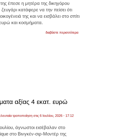
ης έπεσε η μητέρα της δικηγόρου
 ζευγάρι κατάφερε να την πείσει ότι
κογένειά της και να εισβάλει στο σπίτι
 ευρώ και κοσμήματα.
για
διαβάστε περισσότερα
«θα
σας
βρω»:
η
μητέρα
της
δικηγόρου
εβίτας
βαρελά
έπεσε
θύμα
απάτης.
της
άρπαξαν
πάνω
ατα αξίας 4 εκατ. ευρώ
από
20.000
ευρώ
ελευταία τροποποίηση στις 6 Ιουλίου, 2026 - 17:12
και
κοσμήματα
ουλίου, άγνωστοι εισέβαλαν στο
ique στο Βινγκέν-σιρ-Μοντέρ της