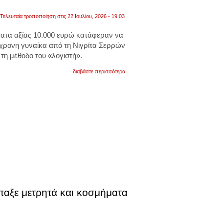
Τελευταία τροποποίηση στις 22 Ιουλίου, 2026 - 19:03
ματα αξίας 10.000 ευρώ
κατάφεραν να
ρονη γυναίκα από τη Νιγρίτα Σερρών
τη μέθοδο του «λογιστή».
για
διαβάστε περισσότερα
σέρρες:
tηλεφωνική
απάτη
με
θύμα
μια
80χρονη.
της
απέσπασαν
χρυσές
λίρες
και
κοσμήματα
αξίας
10.000
ευρώ
αξε μετρητά και κοσμήματα