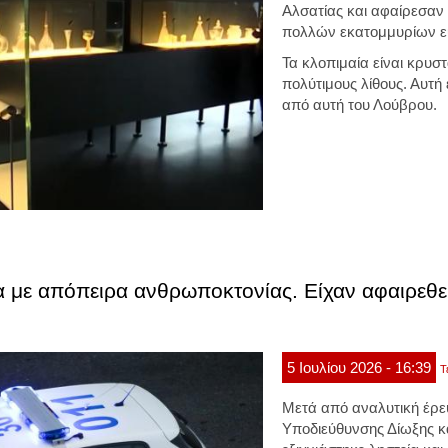
Αλσατίας και αφαίρεσαν
πολλών εκατομμυρίων 
Τα κλοπιμαία είναι κρυσ
πολύτιμους λίθους. Αυτή 
από αυτή του Λούβρου.
ία με απόπειρα ανθρωποκτονίας. Είχαν αφαιρεθ
5
Ιουλίου
2026
- 16:39
Τ
Μετά από αναλυτική έρε
Υποδιεύθυνσης Δίωξης κ