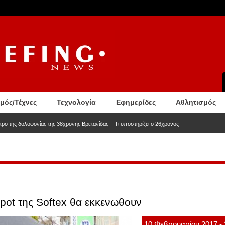
σμός/Τέχνες
Τεχνολογία
Εφημερίδες
Αθλητισμός
ητρο της δολοφονίας της 38χρονης Βρετανίδας – Τι υποστηρίζει ο 26χρονος
spot της Softex θα εκκενωθουν
10
Φεβρουαρίου
2017
-