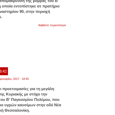
 απομάκρυνση της βόμβας του Β'
 οποία εντοπίστηκε σε πρατήριο
αστηρίου 90, στην περιοχή
ό.
για
διαβάστε περισσότερα
πώς
θα
απομακρύνουν
τη
βόμβα
στη
θεσσαλονίκη.
το
πλήρες
σχέδιο
18:42
ρουαρίου, 2017 - 18:45
οι προετοιμασίες για τη μεγάλη
νης Κυριακής με στόχο την
ου Β' Παγκοσμίου Πολέμου, που
ριο υγρών καυσίμων στην οδό Νέα
κή Θεσσαλονίκη.