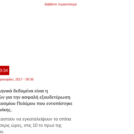
για
διαβάστε περισσότερα
βόμβα
στο
κορδελιό:
πώς
θα
γίνει
η
τεράστια
επιχείρηση
απομάκρυνσης
09:34
ρουαρίου, 2017 - 09:36
ηνικά δεδομένα είναι η
ών για την ασφαλή εξουδετέρωση
κοσμίου Πολέμου που εντοπίστηκε
νίκης.
καστούν να εγκαταλείψουν τα σπίτια
σερις ώρες, στις 10 το πρωί της
υ.