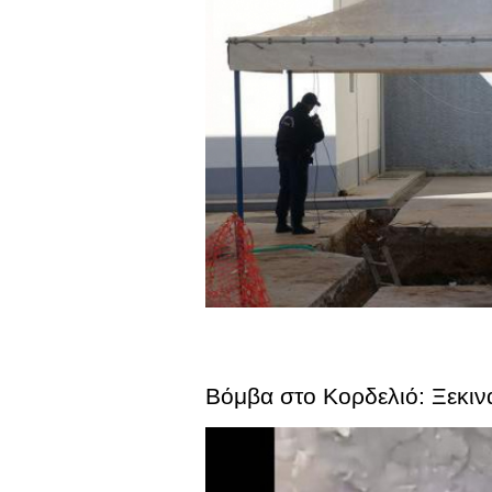
Βόμβα στο Κορδελιό: Ξεκιν