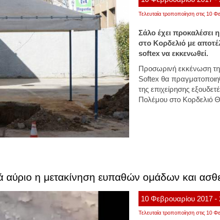
Τελευταία τροποποίηση στις 10 Φε
Σάλο έχει προκαλέσει 
στο Κορδελιό με αποτέ
softex να εκκενωθεί.
Προσωρινή εκκένωση τη
Softex θα πραγματοποιηθ
της επιχείρησης εξουδε
Πολέμου στο Κορδελιό Θ
ά αύριο η μετακίνηση ευπαθών ομάδων και ασ
10
Φεβρουαρίου
2017
-
Τελευταία τροποποίηση στις 10 Φε