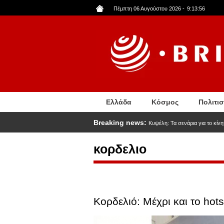
Παράκαμψη
Πέμπτη 06 Αυγούστου 2026
-
9:13:57
προς
το
κυρίως
περιεχόμενο
Ελλάδα
Κόσμος
Πολιτι
Breaking news:
Κυψέλη: Τα σενάρια για το κίν
κορδελιο
Κορδελιό: Μέχρι και το hot