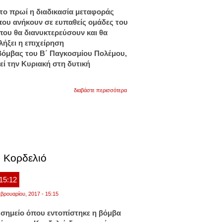
 το πρωί η διαδικασία μεταφοράς
ου ανήκουν σε ευπαθείς ομάδες του
ου θα διανυκτερεύσουν και θα
λήξει η επιχείρηση
βόμβας του Β΄ Παγκοσμίου Πολέμου,
ί την Κυριακή στη δυτική
για
διαβάστε περισσότερα
βόμβα
στο
κορδελιό:
ξεκινά
αύριο
η
μετακίνηση
ευπαθών
ομάδων
ο Κορδελιό
και
ασθενών
 15:12
βρουαρίου, 2017 - 15:15
σημείο όπου εντοπίστηκε η βόμβα