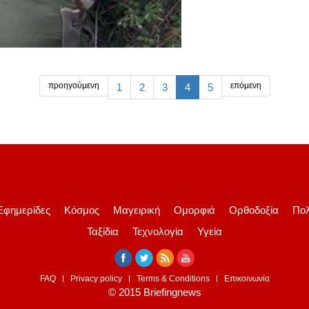
προηγούμενη
επόμενη
1
2
3
4
5
Εφημερίδες
Κόσμος
Μαγειρική
Ομορφιά
Ορθοδοξία
Πολ
Ταξίδια
Τεχνολογία
Υγεία
FAQ
Privacy policy
Terms & Conditions
Επικοινωνία
© 2015 Briefingnews