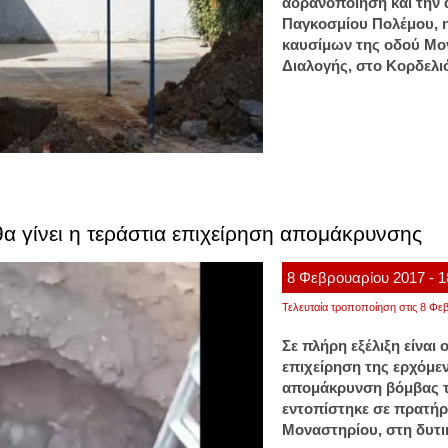
αδρανοποίηση και την
Παγκοσμίου Πολέμου, η
καυσίμων της οδού Μον
Διαλογής, στο Κορδελι
α γίνει η τεράστια επιχείρηση απομάκρυνσης
8
Φεβρουαρίου
2017
- 
Τελευταία τροποποίηση στις 8 Φεβ
Σε πλήρη εξέλιξη είναι 
επιχείρηση της ερχόμε
απομάκρυνση βόμβας τ
εντοπίστηκε σε πρατή
Μοναστηρίου, στη δυτι