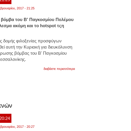
βρουαρίου, 2017 - 21:25
η βόμβα του Β' Παγκοσμίου Πολέμου
λεσμα ακόμη και το hotspot τςη
ς δομής φιλοξενίας προσφύγων
εί αυτή την Κυριακή για διευκόλυνση
τέρωσης βόμβας του Β' Παγκοσμίου
εσσαλονίκης.
για
διαβάστε περισσότερα
κορδελιό:
μέχρι
και
το
hotspot
της
softex
θα
θενών
εκκενωθουν
 20:24
βρουαρίου, 2017 - 20:27