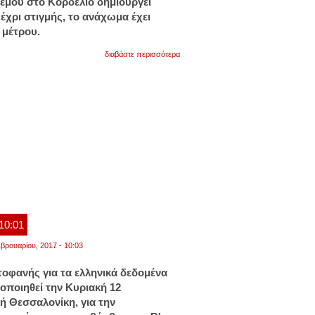
έμου στο Κορδελιό δημιουργεί
έχρι στιγμής, το ανάχωμα έχει
 μέτρου.
για
διαβάστε περισσότερα
δημιουργείται
ανάχωμα
γύρω
από
το
σημείο
όπου
εντοπίστηκε
η
βόμβα
στο
κορδελιό
 10:01
βρουαρίου, 2017 - 10:03
τοφανής για τα ελληνικά δεδομένα
οποιηθεί την Κυριακή 12
ή Θεσσαλονίκη, για την