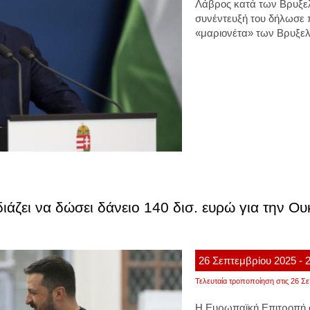
Λάβρος κατά των Βρυξε
συνέντευξή του δήλωσε π
«μαριονέτα» των Βρυξελ
ιάζει να δώσει δάνειο 140 δισ. ευρώ για την Ο
26
Σεπτεμβρίου
2025
- 
Τελευταία τροποποίηση στις 26 Σε
Η
Ευρωπαϊκή Επιτροπή