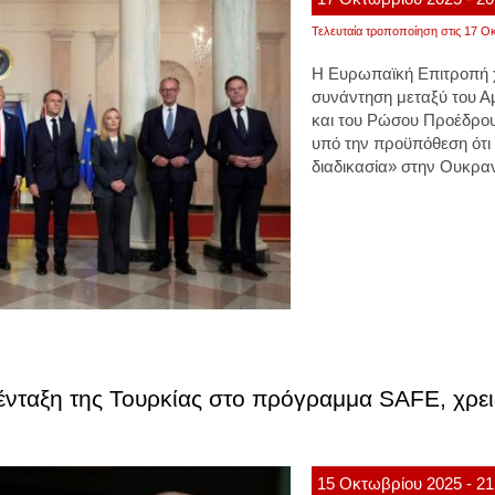
Τελευταία τροποποίηση στις 17 Οκ
Η Ευρωπαϊκή Επιτροπή χ
συνάντηση μεταξύ του 
και του Ρώσου Προέδρου
υπό την προϋπόθεση ότι 
διαδικασία» στην Ουκραν
ένταξη της Τουρκίας στο πρόγραμμα SAFE, χρει
15
Οκτωβρίου
2025
- 21