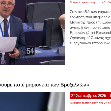
Τελευταία τροποποίηση στις 11 Οκ
Στην καρδιά των ευρωπα
ερώτηση που υπέβαλε ο
Μανιάτης
προς την Ευρω
ανακριβιών που εντοπίσ
Ερευνών (Joint Researc
Οργανισμού Άμυνας σχετ
ενεργειακών υποδομών.
νουμε ποτέ μαριονέτα των Βρυξελλών»
27
Σεπτεμβρίου
2025
- 
Τελευταία τροποποίηση στις 27 Σε