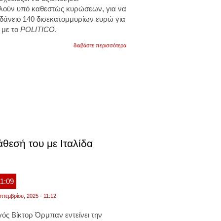
λούν υπό καθεστώς κυρώσεων,
για να
δάνειο 140 δισεκατομμυρίων
ευρώ για
 με το
POLITICO
.
για
διαβάστε περισσότερα
politico:
η
κομισιόν
σχεδιάζει
να
δώσει
δάνειο
140
δισ.
ευρώ
για
την
ουκρανία,
εσή του με Ιταλίδα
από
δεσμευμένα
ρωσικά
κεφάλαια
11:09
πτεμβρίου, 2025 - 11:12
ς Βίκτορ Όρμπαν εντείνει την