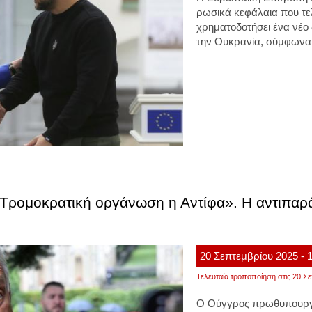
ρωσικά
κεφάλαια
που τε
χρηματοδοτήσει ένα νέο
την
Ουκρανία
, σύμφωνα
ρομοκρατική οργάνωση η Αντίφα». Η αντιπαράθ
20
Σεπτεμβρίου
2025
- 
Τελευταία τροποποίηση στις 20 Σε
Ο Ούγγρος πρωθυπουργό