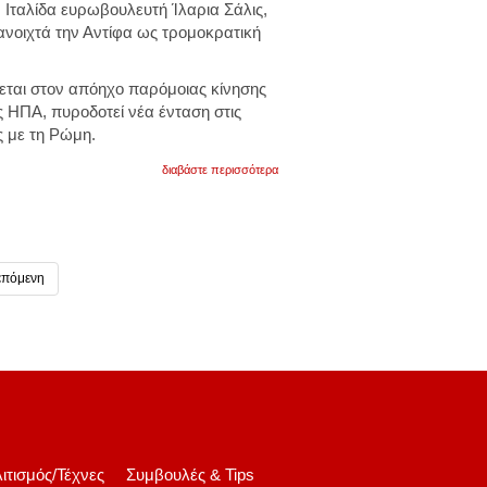
 Ιταλίδα ευρωβουλευτή Ίλαρια Σάλις,
ανοιχτά την Αντίφα ως τρομοκρατική
εται στον απόηχο παρόμοιας κίνησης
 ΗΠΑ, πυροδοτεί νέα ένταση στις
ς με τη Ρώμη.
για
διαβάστε περισσότερα
όυγγρος
πρωθυπουργός:
«τρομοκρατική
οργάνωση
η
αντίφα».
επόμενη
η
αντιπαράθεσή
του
με
ιταλίδα
ευρωβουλευτή
ιτισμός/Τέχνες
Συμβουλές & Tips