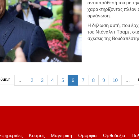
αντιπαράθεσή του με την
χαρακτηρίζοντας πλέον 
οργάνωση.
Η δήλωση αυτή, που έρχ
του Ντόναλντ Τραμπ στις
σχέσεις της Βουδαπέστη
ύμενη
…
2
3
4
5
6
7
8
9
10
…
Εφημερίδες
Κόσμος
Μαγειρική
Ομορφιά
Ορθοδοξία
Πολ