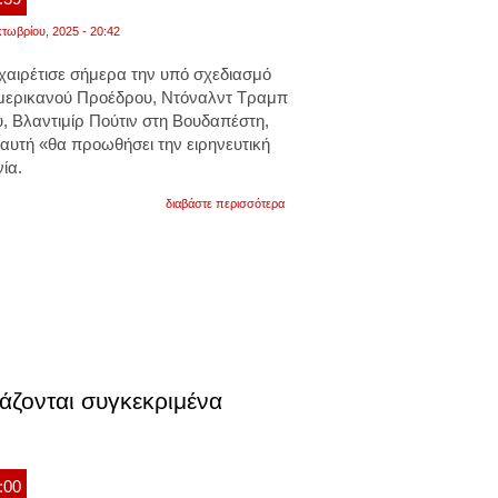
τωβρίου, 2025 - 20:42
αιρέτισε σήμερα την υπό σχεδιασμό
Αμερικανού Προέδρου, Ντόναλντ Τραμπ
, Βλαντιμίρ Πούτιν στη Βουδαπέστη,
αυτή «θα προωθήσει την ειρηνευτική
ία.
για
διαβάστε περισσότερα
η
ευρωπαϊκή
ένωση
χαιρετίζει
μια
νέα
συνάντηση
τραμπ
και
πούτιν,
«αρκεί
άζονται συγκεκριμένα
να
προωθεί
την
ειρήνη»
:00