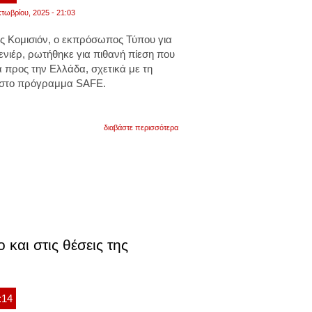
τωβρίου, 2025 - 21:03
ης
Κομισιόν,
ο εκπρόσωπος Τύπου για
νιέρ, ρωτήθηκε για πιθανή πίεση που
α προς την Ελλάδα, σχετικά με τη
 στο
πρόγραμμα SAFE
.
για
διαβάστε περισσότερα
ευρωπαϊκή
ένωση:
για
την
ένταξη
της
τουρκίας
στο
πρόγραμμα
safe,
χρειάζονται
 και στις θέσεις της
συγκεκριμένα
βήματα
:14