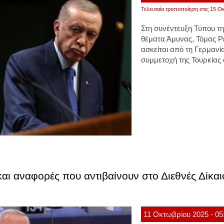
Τελευταία τροποποίηση στις 15 Οκ
Στη συνέντευξη Τύπου τ
θέματα Άμυνας, Τόμας Ρε
ασκείται από τη Γερμανί
συμμετοχή της Τουρκίας
και αναφορές που αντιβαίνουν στο Διεθνές Δίκαιο
11
Οκτωβρίου
2025
- 05