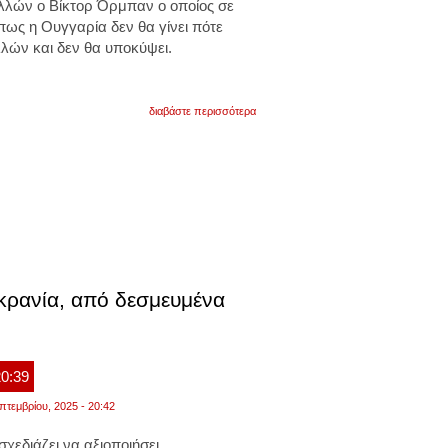
λλών ο Βίκτορ Όρμπαν ο οποίος σε
ένωσης
ως η Ουγγαρία δεν θα γίνει πότε
λών και δεν θα υποκύψει.
για
διαβάστε περισσότερα
βίκτορ
όρμπαν:
«δεν
θα
γίνουμε
ποτέ
μαριονέτα
των
βρυξελλών»
υκρανία, από δεσμευμένα
20:39
πτεμβρίου, 2025 - 20:42
σχεδιάζει να αξιοποιήσει