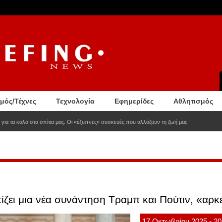
σμός/Τέχνες
Τεχνολογία
Εφημερίδες
Αθλητισμός
 για τα καλά στα σπίτια μας. Οι «έξυπνες» συσκευές που αλλάζουν τη ζωή μας
ζει μια νέα συνάντηση Τραμπ και Πούτιν, «αρκε
17
Οκτωβρίου
2025
- 20