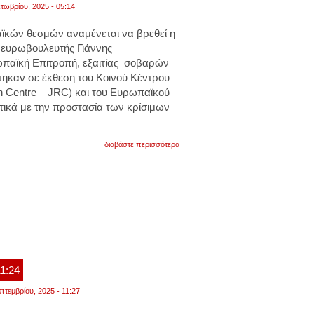
τωβρίου, 2025 - 05:14
ϊκών θεσμών αναμένεται να βρεθεί η
 ευρωβουλευτής
Γιάννης
παϊκή Επιτροπή, εξαιτίας σοβαρών
τηκαν σε έκθεση του Κοινού Κέντρου
h Centre – JRC) και του Ευρωπαϊκού
ικά με την προστασία των κρίσιμων
για
διαβάστε περισσότερα
η
έκθεση
περιέχει
στοιχεία
και
αναφορές
που
αντιβαίνουν
στο
διεθνές
δίκαιο
και
11:24
στις
θέσεις
πτεμβρίου, 2025 - 11:27
της
ευρωπαϊκής