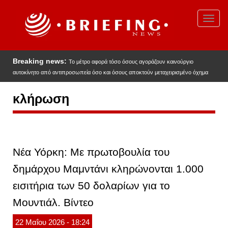
Παράκαμψη
προς
Toggl
το
navig
κυρίως
περιεχόμενο
Breaking news:
Το μέτρο αφορά τόσο όσους αγοράζουν καινούργιο
αυτοκίνητο από αντιπροσωπεία όσο και όσους αποκτούν μεταχειρισμένο όχημα
κλήρωση
Νέα Υόρκη: Με πρωτοβουλία του
δημάρχου Μαμντάνι κληρώνονται 1.000
εισιτήρια των 50 δολαρίων για το
Μουντιάλ. Βίντεο
22
Μαΐου
2026
- 18:24