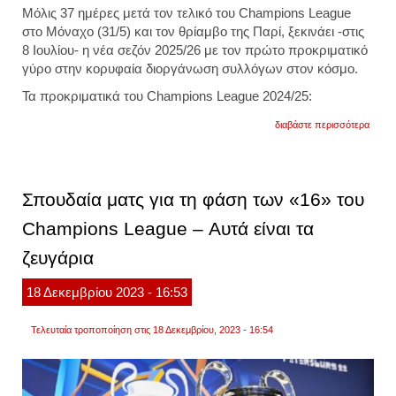
Μόλις 37 ημέρες μετά τον τελικό του Champions League
στο Μόναχο (31/5) και τον θρίαμβο της Παρί, ξεκινάει -στις
8 Ιουλίου- η νέα σεζόν 2025/26 με τον πρώτο προκριματικό
γύρο στην κορυφαία διοργάνωση συλλόγων στον κόσμο.
Τα προκριματικά του Champions League 2024/25:
για
διαβάστε περισσότερα
champ
league
στις
8
ιουλίο
Σπουδαία ματς για τη φάση των «16» του
ξεκινά
η
Champions League – Αυτά είναι τα
σεζόν
2025-
ζευγάρια
26
18
Δεκεμβρίου
2023
- 16:53
Τελευταία τροποποίηση στις 18 Δεκεμβρίου, 2023 - 16:54