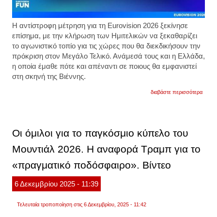
Η αντίστροφη μέτρηση για τη Eurovision 2026 ξεκίνησε
επίσημα, με την κλήρωση των Ημιτελικών να ξεκαθαρίζει
το αγωνιστικό τοπίο για τις χώρες που θα διεκδικήσουν την
πρόκριση στον Μεγάλο Τελικό. Ανάμεσά τους και η Ελλάδα,
η οποία έμαθε πότε και απέναντι σε ποιους θα εμφανιστεί
στη σκηνή της Βιέννης.
για
διαβάστε περισσότερα
eurovi
2026:
η
σειρά
που
Οι όμιλοι για το παγκόσμιο κύπελο του
θα
εμφανι
Μουντιάλ 2026. Η αναφορά Τραμπ για το
η
ελλάδ
«πραγματικό ποδόσφαιρο». Βίντεο
τα
αποτε
της
6
Δεκεμβρίου
2025
- 11:39
κλήρ
Τελευταία τροποποίηση στις 6 Δεκεμβρίου, 2025 - 11:42