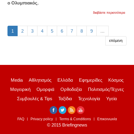
ο Ολυμπιακός.
για
διαβάστε περισσότερα
europ
leagu
–
κλήρ
1
2
3
4
5
6
7
8
9
…
ολυμπ
με
επόμενη
λίνκο
ή
σλόβ
αν
αποκλ
από
τη
λουντ
Media
Αθλητισμός
Ελλάδα
Εφημερίδες
Κόσμος
Μαγειρική
Ομορφιά
Ορθοδοξία
Πολιτισμός/Τέχνες
Συμβουλές & Tips
Ταξίδια
Τεχνολογία
Υγεία
FAQ
Privacy policy
Terms & Conditions
Επικοινωνία
© 2015 Briefingnews