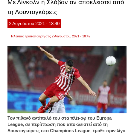
Με Λίνκολν ή Σλόβαν αν αποκλειστεί από
του
champ
τη Λουντογκόρετς
leagu
–
αυτά
2
Αυγούστου
2021
- 18:40
είναι
τα
ζευγά
Τελευταία τροποποίηση στις 2 Αυγούστου, 2021 - 18:42
Τον πιθανό αντίπαλό του στα πλέι-οφ του Europa
League, σε περίπτωση που αποκλειστεί από τη
Λουντογκόρετς στο Champions League, έμαθε πριν λίγο