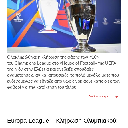
Ολοκληρώθηκε η κλήρωση της φάσης των «16»
του Champions League στο «House of Football» της UEFA
της Νιόν στην Ελβετία και ανέδειξε σπουδαίες
αναμετρήσεις, αν και απουσιάζει το πολύ μεγάλο ματς που
ενδεχομένως να έβγαζε από νωρίς νοκ άουτ κάποιο εκ των
φαβορί για την κατάκτηση του τίτλου.
για
διαβάστε περισσότερα
σπουδ
ματς
για
τη
φάση
Europa League – Κλήρωση Ολυμπιακού:
των
«16»