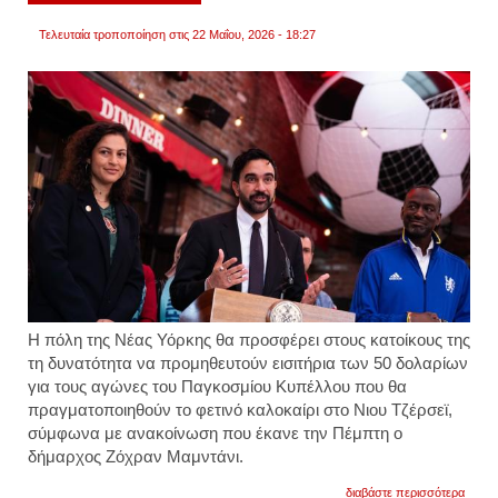
Τελευταία τροποποίηση στις 22 Μαΐου, 2026 - 18:27
Η πόλη της Νέας Υόρκης θα προσφέρει στους κατοίκους της
τη δυνατότητα να προμηθευτούν εισιτήρια των 50 δολαρίων
για τους αγώνες του Παγκοσμίου Κυπέλλου που θα
πραγματοποιηθούν το φετινό καλοκαίρι στο Νιου Τζέρσεϊ,
σύμφωνα με ανακοίνωση που έκανε την Πέμπτη ο
δήμαρχος Ζόχραν Μαμντάνι.
για
διαβάστε περισσότερα