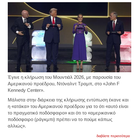
Έγινε
η κλήρωση του Μουντιάλ 2026, με παρουσία του
Αμερικανού προέδρου, Ντόναλντ Τραμπ, στο «John F
Kennedy Center».
Μάλιστα στην διάρκεια της κλήρωσης εντύπωση έκανε και
η «ατάκα» του Αμερικανού προέδρου για το ότι «αυτό είναι
το πραγματικό ποδόσφαιρο» και ότι το «αμερικανικό
ποδόσφαιρο (ράγκμπι) πρέπει να το πούμε κάπως
αλλιώς».
για
διαβάστε περισσότερα
οι