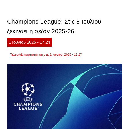
όμιλοι
για
το
παγκό
Champions League: Στις 8 Ιουλίου
κύπε
του
ξεκινάει η σεζόν 2025-26
μουντ
2026.
η
1
Ιουνίου
2025
- 17:24
αναφ
τραμπ
για
Τελευταία τροποποίηση στις 1 Ιουνίου, 2025 - 17:27
το
«πραγ
ποδόσ
βίντεο