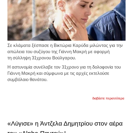
Σε κλάματα ξέσπασε η Βικτώρια Καρύδα μιλώντας για την
απώλεια του συζύγου της Γιάννη Μακρή με αφορμή
τη σύλληψη 31χρονου Βούλγαρου.
Η αστυνομία συνέλαβε τον 31χρονο για τη δολοφονία του
Γιάννη Μακρή και σύμφωνα με τις αρχές εκτελούσε
συμβόλαιο θανάτου.
για
διαβάστε περισσότερα
η
βικτώ
ξέσπ
σε
κλάμα
«Λύγισε» η Άντζελα Δημητρίου στον αέρα
για
την
απώλε