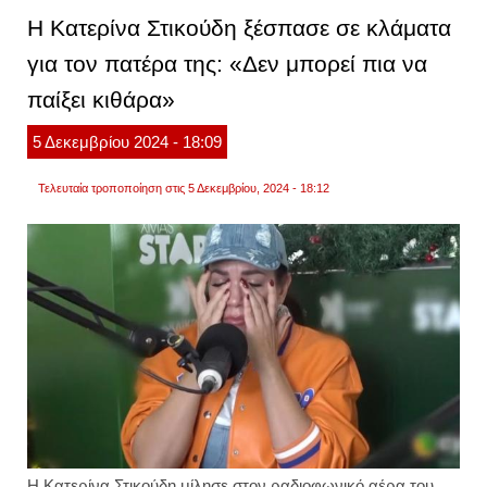
ασίας
Η Κατερίνα Στικούδη ξέσπασε σε κλάματα
έβαλα
τα
για τον πατέρα της: «Δεν μπορεί πια να
κλάμα
όταν
παίξει κιθάρα»
συνάν
τον
κιμ
5
Δεκεμβρίου
2024
- 18:09
γιονγ
ουν.
βίντεο
Τελευταία τροποποίηση στις 5 Δεκεμβρίου, 2024 - 18:12
Η Κατερίνα Στικούδη μίλησε στον ραδιοφωνικό αέρα του