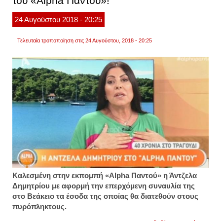
του «Alpha Παντού»!
του
συζύγ
24
Αυγούστου
2018
- 20:25
της
-
"τα
Τελευταία τροποποίηση στις 24 Αυγούστου, 2018 - 20:25
παιδιά
ζητάν
τον
μπαμ
τους
κάθε
10
λεπτά
Καλεσμένη στην εκπομπή «Alpha Παντού» η Άντζελα
Δημητρίου με αφορμή την επερχόμενη συναυλία της
στο Βεάκειο τα έσοδα της οποίας θα διατεθούν στους
πυρόπληκτους.
για