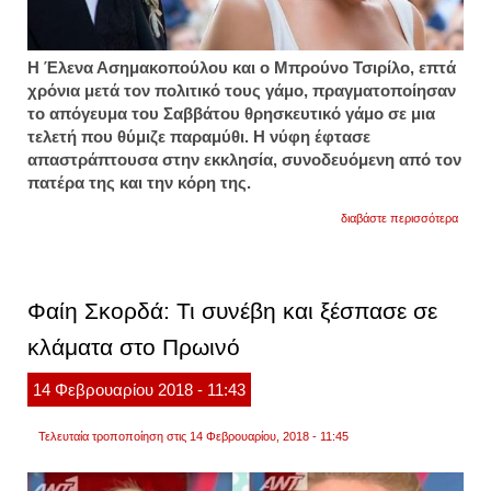
Η Έλενα Ασημακοπούλου και ο Μπρούνο Τσιρίλο, επτά
χρόνια μετά τον πολιτικό τους γάμο, πραγματοποίησαν
το απόγευμα του Σαββάτου θρησκευτικό γάμο σε μια
τελετή που θύμιζε παραμύθι. Η νύφη έφτασε
απαστράπτουσα στην εκκλησία, συνοδευόμενη από τον
πατέρα της και την κόρη της.
για
διαβάστε περισσότερα
eβαλε
τα
κλάμα
ο
μπρο
Φαίη Σκορδά: Τι συνέβη και ξέσπασε σε
τσιρίλ
όταν
κλάματα στο Πρωινό
αντίκρ
νύφη
την
14
Φεβρουαρίου
2018
- 11:43
έλενα
ασημα
Τελευταία τροποποίηση στις 14 Φεβρουαρίου, 2018 - 11:45