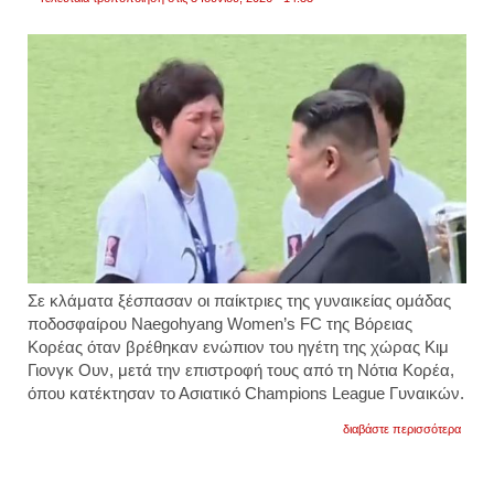
Σε κλάματα ξέσπασαν οι παίκτριες της γυναικείας ομάδας
ποδοσφαίρου Naegohyang Women’s FC της Βόρειας
Κορέας όταν βρέθηκαν ενώπιον του ηγέτη της χώρας Κιμ
Γιονγκ Ουν, μετά την επιστροφή τους από τη Νότια Κορέα,
όπου κατέκτησαν το Ασιατικό Champions League Γυναικών.
για
διαβάστε περισσότερα
βόρει
κορέα
οι
πρωτα