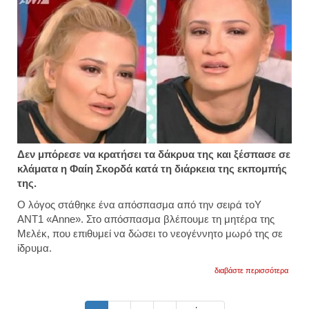
Δεν μπόρεσε να κρατήσει τα δάκρυα της και ξέσπασε σε
κλάματα η Φαίη Σκορδά κατά τη διάρκεια της εκπομπής
της.
Ο λόγος στάθηκε ένα απόσπασμα από την σειρά τοΥ
ΑΝΤ1 «Anne». Στο απόσπασμα βλέπουμε τη μητέρα της
Μελέκ, που επιθυμεί να δώσει το νεογέννητο μωρό της σε
ίδρυμα.
για
διαβάστε περισσότερα
φαίη
σκορδ
τι
συνέβ