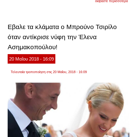
διαβάστε περισσότερα
«λύγι
η
άντζε
δημητ
στον
Eβαλε τα κλάματα ο Μπρούνο Τσιρίλο
αέρα
του
όταν αντίκρισε νύφη την Έλενα
«alph
παντο
Ασημακοπούλου!
20
Μαΐου
2018
- 16:09
Τελευταία τροποποίηση στις 20 Μαΐου, 2018 - 16:09