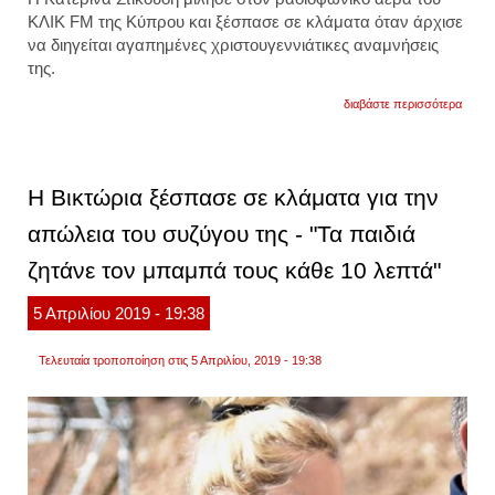
ΚΛΙΚ FM της Κύπρου και ξέσπασε σε κλάματα όταν άρχισε
να διηγείται αγαπημένες χριστουγεννιάτικες αναμνήσεις
της.
για
διαβάστε περισσότερα
η
κατερ
στικο
ξέσπ
σε
Η Βικτώρια ξέσπασε σε κλάματα για την
κλάμα
για
απώλεια του συζύγου της - "Τα παιδιά
τον
πατέρ
ζητάνε τον μπαμπά τους κάθε 10 λεπτά"
της:
«δεν
μπορε
5
Απριλίου
2019
- 19:38
πια
να
παίξει
Τελευταία τροποποίηση στις 5 Απριλίου, 2019 - 19:38
κιθάρ