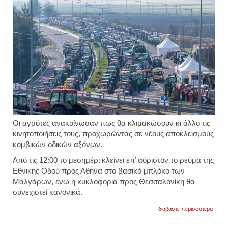
Οι αγρότες ανακοίνωσαν πως θα κλιμακώσουν κι άλλο τις
κινητοποιήσεις τους, προχωρώντας σε νέους αποκλεισμούς
κομβικών οδικών αξόνων.
Από τις 12:00 το μεσημέρι κλείνει επ’ αόριστον το ρεύμα της
Εθνικής Οδού προς Αθήνα στο βασικό μπλόκο των
Μαλγάρων, ενώ η κυκλοφορία προς Θεσσαλονίκη θα
συνεχιστεί κανονικά.
για
διαβάστε περισσότερα
κινητ
αγροτ