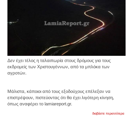
Δεν έχει τέλος η ταλαιπωρία στους δρόμους για τους
εκδρομείς των Χριστουγέννων, από τα μπλόκα των
αγροτών.
Μάλιστα, κάποιοι από τους εξοδούχους επέλεξαν να
επιστρέψουν, πιστεύοντας ότι θα έχει λιγότερη κίνηση,
όπως αναφέρει το lamiareport.gr.
για
διαβάστε περισσότερα
με
μεγάλ
δυσκο
η