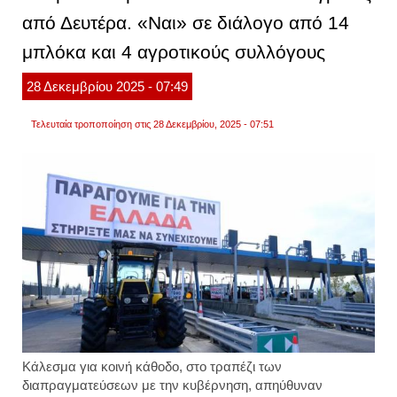
σύσκ
από Δευτέρα. «Ναι» σε διάλογο από 14
το
σάββα
μπλόκα και 4 αγροτικούς συλλόγους
28
Δεκεμβρίου
2025
- 07:49
Τελευταία τροποποίηση στις 28 Δεκεμβρίου, 2025 - 07:51
Κάλεσμα για κοινή κάθοδο, στο τραπέζι των
διαπραγματεύσεων με την κυβέρνηση, απηύθυναν