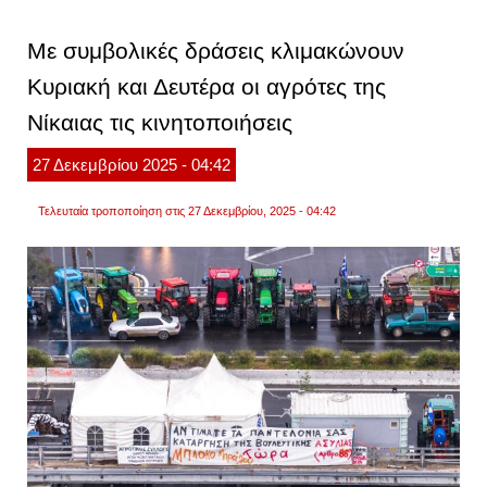
κλείνε
στις
12:00
Με συμβολικές δράσεις κλιμακώνουν
το
ρεύμα
Κυριακή και Δευτέρα οι αγρότες της
προς
αθήνα
Νίκαιας τις κινητοποιήσεις
στην
εθνικ
οδό,
27
Δεκεμβρίου
2025
- 04:42
στο
μπλό
των
Τελευταία τροποποίηση στις 27 Δεκεμβρίου, 2025 - 04:42
μαλγ