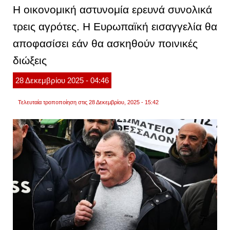
επιστ
Η οικονομική αστυνομία ερευνά συνολικά
των
εκδρο
τρεις αγρότες. Η Ευρωπαϊκή εισαγγελία θα
ουρές
χιλιο
αποφασίσει εάν θα ασκηθούν ποινικές
σε
εθνικ
οδό
διώξεις
και
παραδ
28
Δεκεμβρίου
2025
- 04:46
βίντεο
Τελευταία τροποποίηση στις 28 Δεκεμβρίου, 2025 - 15:42