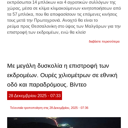
εκπρόσωποι 14
μπλόκων
και 4 αγροτικών συλλόγων της
χώρας, μέσα σε κλίμα κλιμακούμενων κινητοποιήσεων από
τα 57 μπλόκα, που θα αποφασίσουν τις επόμενες κινήσεις
τους μετά την Πρωτοχρονιά. Ανοιχτό θα είναι το
ρεύμα προς Θεσσαλονίκη στο ύψος των Μαλγάρων για την
επιστροφή των εκδρομέων, ενώ θα κλείσ
για
διαβάστε περισσότερα
«κόβο
την
ελλάδ
στα
δύο
Με μεγάλη δυσκολία η επιστροφή των
οι
αγρότ
εκδρομέων. Ουρές χιλιομέτρων σε εθνική
από
δευτέ
οδό και παραδρόμους. Βίντεο
«ναι»
σε
διάλο
28
Δεκεμβρίου
2025
- 07:33
από
14
μπλό
Τελευταία τροποποίηση στις 28 Δεκεμβρίου, 2025 - 07:36
και
4
αγροτ
συλλό