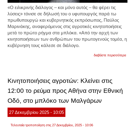
«Ο ειλικρινής διάλογος – και μόνο αυτός – θα φέρει τις
λύσεις» τόνισε σε δήλωσή του ο υφυπουργός παρά τω
πρωθυπουργώ και κυβερνητικός εκπρόσωπος, Παύλος
Μαρινάκης, αναφερόμενος στις αγροτικές κινητοποιήσεις
μετά το πρώτο ρήγμα στα μπλόκα. «Από την αρχή των
κινητοποιήσεων των ανθρώπων του πρωτογενούς τομέα, η
κυβέρνηση τους κάλεσε σε διάλογο.
για
διαβάστε περισσότερα
η
οικον
αστυν
ερευν
συνολ
Κινητοποιήσεις αγροτών: Κλείνει στις
τρεις
αγρότ
12:00 το ρεύμα προς Αθήνα στην Εθνική
η
ευρωπ
Οδό, στο μπλόκο των Μαλγάρων
εισαγ
θα
αποφα
27
Δεκεμβρίου
2025
- 10:05
εάν
θα
ασκη
Τελευταία τροποποίηση στις 27 Δεκεμβρίου, 2025 - 10:06
ποινικ
διώξει