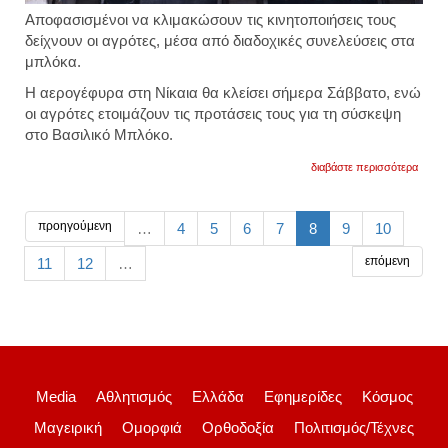
Αποφασισμένοι να κλιμακώσουν τις κινητοποιήσεις τους
δείχνουν οι
αγρότες
, μέσα από διαδοχικές συνελεύσεις στα
μπλόκα.
Η
αερογέφυρα στη Νίκαια θα κλείσει σήμερα Σάββατο
, ενώ
οι αγρότες ετοιμάζουν τις
προτάσεις τους για τη σύσκεψη
στο Βασιλικό Μπλόκο.
για
διαβάστε περισσότερα
με
συμβο
δράσε
κλιμα
προηγούμενη
…
4
5
6
7
8
9
10
κυρια
και
επόμενη
11
12
…
δευτέ
οι
αγρότ
της
νίκαια
τις
κινητ
Media
Αθλητισμός
Ελλάδα
Εφημερίδες
Κόσμος
Μαγειρική
Ομορφιά
Ορθοδοξία
Πολιτισμός/Τέχνες