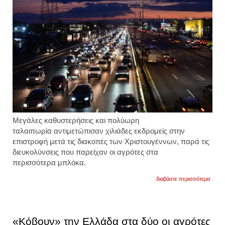
Μεγάλες καθυστερήσεις και πολύωρη
ταλαιπωρία
αντιμετώπισαν
χιλιάδες εκδρομείς σ
την
επιστροφή μετά τις διακοπές των Χριστουγέννων, παρά τις
διευκολύνσεις που παρείχαν οι
αγρότες
στα
περισσότερα
μπλόκα.
για
διαβάστε περισσότερα
οι
αγρότ
σχεδι
μια
νέα
«Κόβουν» την Ελλάδα στα δύο οι αγρότες
πανελ