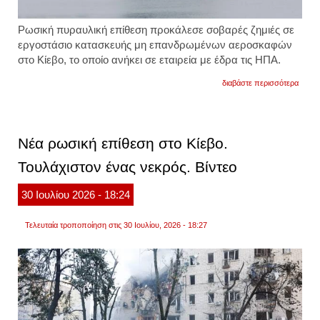
Ρωσική πυραυλική επίθεση προκάλεσε σοβαρές ζημιές σε
εργοστάσιο κατασκευής μη επανδρωμένων αεροσκαφών
στο Κίεβο, το οποίο ανήκει σε εταιρεία με έδρα τις ΗΠΑ.
για
διαβάστε περισσότερα
h
πρώτ
ρωσικ
επίθε
σε
Νέα ρωσική επίθεση στο Κίεβο.
αμερι
εταιρε
Τουλάχιστον ένας νεκρός. Βίντεο
ρωσικ
πύρα
χτύπη
30
Ιουλίου
2026
- 18:24
εργοσ
drone
της
Τελευταία τροποποίηση στις 30 Ιουλίου, 2026 - 18:27
termin
auton
στο
κίεβο