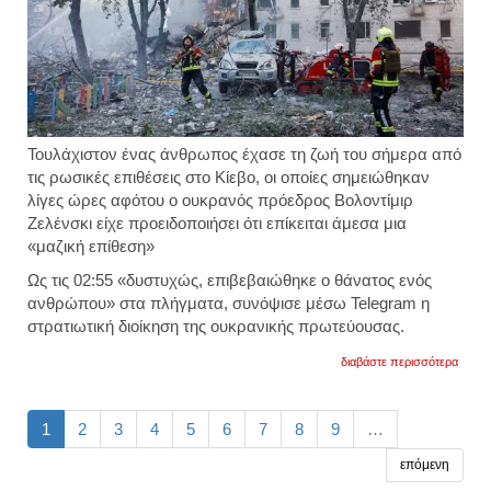
Τουλάχιστον ένας άνθρωπος έχασε τη ζωή του σήμερα από
τις ρωσικές επιθέσεις στο Κίεβο, οι οποίες σημειώθηκαν
λίγες ώρες αφότου ο ουκρανός πρόεδρος Βολοντίμιρ
Ζελένσκι είχε προειδοποιήσει ότι επίκειται άμεσα μια
«μαζική επίθεση»
Ως τις 02:55 «δυστυχώς, επιβεβαιώθηκε ο θάνατος ενός
ανθρώπου» στα πλήγματα, συνόψισε μέσω Telegram η
στρατιωτική διοίκηση της ουκρανικής πρωτεύουσας.
για
διαβάστε περισσότερα
νέα
ρωσικ
επίθε
στο
1
2
3
4
5
6
7
8
9
…
κίεβο.
τουλά
επόμενη
ένας
νεκρό