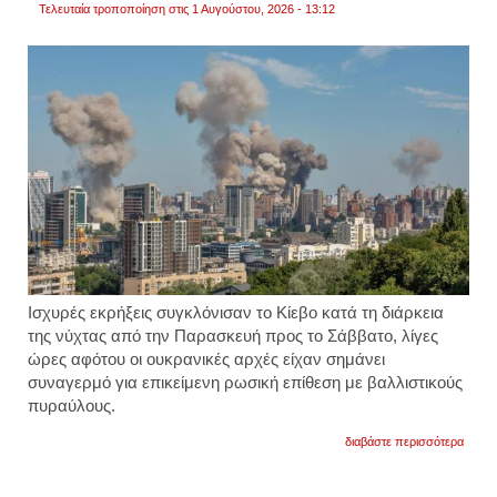
Τελευταία τροποποίηση στις 1 Αυγούστου, 2026 - 13:12
βίντεο
Ισχυρές εκρήξεις συγκλόνισαν το Κίεβο κατά τη διάρκεια
της νύχτας από την Παρασκευή προς το Σάββατο, λίγες
ώρες αφότου οι ουκρανικές αρχές είχαν σημάνει
συναγερμό για επικείμενη ρωσική επίθεση με βαλλιστικούς
πυραύλους.
για
διαβάστε περισσότερα
ρωσικ
πυραυ
χτυπή