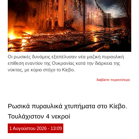
Οι ρωσικές δυνάμεις εξαπέλυσαν νέα μαζική πυραυλική
επίθεση εναντίον της Ουκρανίας κατά την διάρκεια της
νύκτας, με κύριο στόχο το Κίεβο.
για
διαβάστε περισσότερα
η
ρωσία
εξαπέ
σφοδ
πλήγμ
Ρωσικά πυραυλικά χτυπήματα στο Κίεβο.
με
πυρα
Τουλάχιστον 4 νεκροί
iskan
m
και
1
Αυγούστου
2026
- 13:09
zircon
στο
κίεβο.