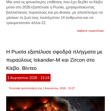
Μία από τις φονικότερες επιθέσεις που έχει δεχθεί το Κίεβο
μέσα στο 2026 εξαπέλυσε η Ρωσία, χρησιμοποιώντας
βαλλιστικούς πυραύλους και μη drones, με αποτέλεσμα να
χάσουν τη ζωή τους τουλάχιστον 14 άνθρωποι και να
τραυματιστούν άλλοι 22.
για
διαβάστε περισσότερα
σφοδ
ρωσικ
πλήγμ
στο
κίεβο.
Η Ρωσία εξαπέλυσε σφοδρά πλήγματα με
τουλά
15
πυραύλους Iskander-M και Zircon στο
οι
νεκροί
Κίεβο. Βίντεο
φωτογ
1
Αυγούστου
2026
- 15:24
Τελευταία τροποποίηση στις 1 Αυγούστου, 2026 - 15:27