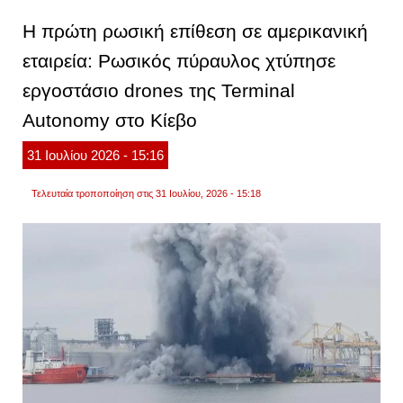
στο
κίεβο.
H πρώτη ρωσική επίθεση σε αμερικανική
τουλά
4
εταιρεία: Ρωσικός πύραυλος χτύπησε
νεκρο
εργοστάσιο drones της Terminal
Autonomy στο Κίεβο
31
Ιουλίου
2026
- 15:16
Τελευταία τροποποίηση στις 31 Ιουλίου, 2026 - 15:18