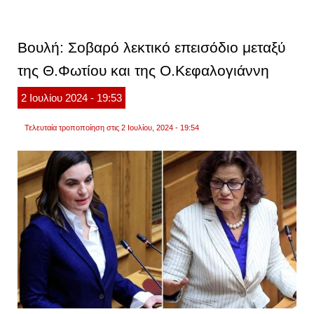
η
ελλάδ
στους
10
Βουλή: Σοβαρό λεκτικό επεισόδιο μεταξύ
πιο
δημοφ
της Θ.Φωτίου και της Ο.Κεφαλογιάννη
τουρισ
προορ
στον
2
Ιουλίου
2024
- 19:53
κόσμ
Τελευταία τροποποίηση στις 2 Ιουλίου, 2024 - 19:54