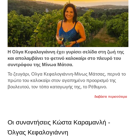
Η Ολγα Κεφαλογιάννη έχει γυρίσει σελίδα στη ζωή της
και απολαμβάνει το φετινό καλοκαίρι στο πλευρό του
συντρόφου της Μίνωα Μάτσα.
Το ζευγάρι, Ολγα Κεφαλογιάννη-Μίνως Μάτσας, περνά το
πρώτο του καλοκαίρι στον αγαπημένο προορισμό της
βουλευτού, τον τόπο καταγωγής της, το Ρέθυμνο.
για
διαβάστε περισσότερα
το
πρώτ
τους
καλοκ
στο
Οι συναντήσεις Κώστα Καραμανλή -
ρέθυμ
κεφαλ
Όλγας Κεφαλογιάννη
ματσά