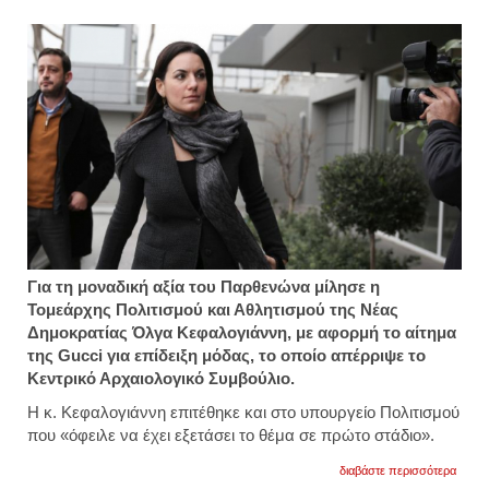
Για τη μοναδική αξία του Παρθενώνα μίλησε η
Τομεάρχης Πολιτισμού και Αθλητισμού της Νέας
Δημοκρατίας Όλγα Κεφαλογιάννη, με αφορμή το αίτημα
της Gucci για επίδειξη μόδας, το οποίο απέρριψε το
Κεντρικό Αρχαιολογικό Συμβούλιο.
Η κ. Κεφαλογιάννη επιτέθηκε και στο υπουργείο Πολιτισμού
που «όφειλε να έχει εξετάσει το θέμα σε πρώτο στάδιο».
για
διαβάστε περισσότερα
κεφαλ