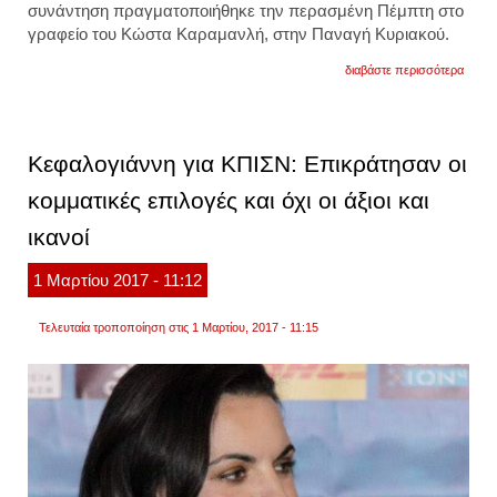
συνάντηση πραγματοποιήθηκε την περασμένη Πέμπτη στο
γραφείο του Κώστα Καραμανλή, στην Παναγή Κυριακού.
για
διαβάστε περισσότερα
οι
συναν
κώστ
καραμ
-
Κεφαλογιάννη για ΚΠΙΣΝ: Επικράτησαν οι
όλγας
κεφαλ
κομματικές επιλογές και όχι οι άξιοι και
ικανοί
1
Μαρτίου
2017
- 11:12
Τελευταία τροποποίηση στις 1 Μαρτίου, 2017 - 11:15