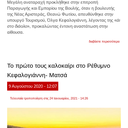
Μεγάλη αναταραχή προκλήθηκε στην επιτροπή
Παραγωγής και Εμπορίου της Βουλής, όταν η βουλευτής
της Νέας Αριστεράς, Θεανώ Φωτίου, απευθύνθηκε στην
υπουργό Τουρισμού, Όλγα Κεφαλογιάννη, λέγοντας της «
άι
στο διάολο
», προκαλώντας έντονη αναστάτωση στην
αίθουσα.
για
διαβάστε περισσότερα
βουλή
σοβα
λεκτικ
επεισ
μεταξ
Το πρώτο τους καλοκαίρι στο Ρέθυμνο
της
θ.φωτ
Κεφαλογιάννη- Ματσά
και
της
ο.κεφ
9
Αυγούστου
2020
- 12:07
Τελευταία τροποποίηση στις 24 Ιανουαρίου, 2021 - 14:26