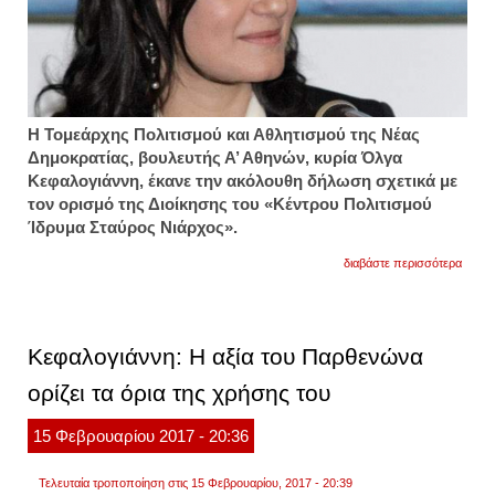
Η Τομεάρχης Πολιτισμού και Αθλητισμού της Νέας
Δημοκρατίας, βουλευτής Α’ Αθηνών, κυρία Όλγα
Κεφαλογιάννη, έκανε την ακόλουθη δήλωση σχετικά με
τον ορισμό της Διοίκησης του «Κέντρου Πολιτισμού
Ίδρυμα Σταύρος Νιάρχος».
για
διαβάστε περισσότερα
κεφαλ
για
κπισν
επικρ
οι
Κεφαλογιάννη: Η αξία του Παρθενώνα
κομμα
επιλο
ορίζει τα όρια της χρήσης του
και
όχι
οι
15
Φεβρουαρίου
2017
- 20:36
άξιοι
και
ικανοί
Τελευταία τροποποίηση στις 15 Φεβρουαρίου, 2017 - 20:39