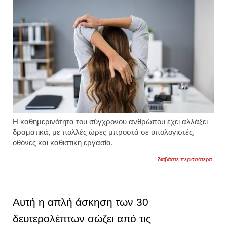
Η καθημερινότητα του σύγχρονου ανθρώπου έχει αλλάξει
δραματικά, με πολλές ώρες μπροστά σε υπολογιστές,
οθόνες και καθιστική εργασία.
για
διαβάστε περισσότερα
καθιστ
ζωή:
οι
επιπτ
στο
Αυτή η απλή άσκηση των 30
σώμα
και
δευτερολέπτων σώζει από τις
οι
ασκήσ