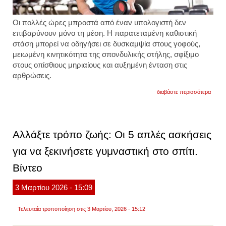
Οι πολλές ώρες μπροστά από έναν υπολογιστή δεν
επιβαρύνουν μόνο τη μέση. Η παρατεταμένη καθιστική
στάση μπορεί να οδηγήσει σε δυσκαμψία στους γοφούς,
μειωμένη κινητικότητα της σπονδυλικής στήλης, σφίξιμο
στους οπίσθιους μηριαίους και αυξημένη ένταση στις
αρθρώσεις.
για
διαβάστε περισσότερα
αν
κάθεσ
σε
ένα
γραφε
Αλλάξτε τρόπο ζωής: Οι 5 απλές ασκήσεις
όλη
μέρα
για να ξεκινήσετε γυμναστική στο σπίτι.
κάντε
αυτές
Βίντεο
τις
4
ασκήσ
3
Μαρτίου
2026
- 15:09
βίντεο
Τελευταία τροποποίηση στις 3 Μαρτίου, 2026 - 15:12