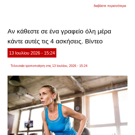
για
διαβάστε περισσότερα
αυτή
η
απλή
άσκη
των
Αν κάθεστε σε ένα γραφείο όλη μέρα
30
δευτε
κάντε αυτές τις 4 ασκήσεις. Βίντεο
σώζει
από
τις
13
Ιουλίου
2026
- 15:24
παρεν
της
καθιστ
Τελευταία τροποποίηση στις 13 Ιουλίου, 2026 - 15:24
ζωής