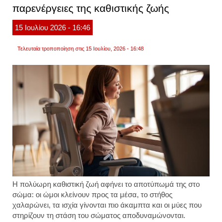
παρενέργειες της καθιστικής ζωής
που
βοηθο
15
Ιουλίου
2026
- 16:46
Τελευταία τροποποίηση στις 15 Ιουλίου, 2026 - 16:48
Η πολύωρη καθιστική ζωή αφήνει το αποτύπωμά της στο
σώμα: οι ώμοι κλείνουν προς τα μέσα, το στήθος
χαλαρώνει, τα ισχία γίνονται πιο άκαμπτα και οι μύες που
στηρίζουν τη στάση του σώματος αποδυναμώνονται.