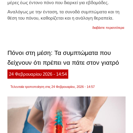
μέρες έως έντονο πόνο που διαρκεί για εβδομάδες.
Αναλόγως με την ένταση, τα συνοδά συμπτώματα και τη
θέση του πόνου, καθορίζεται και η ανάλογη θεραπεία.
για
διαβάστε περισσότερα
πόνο
στη
μέση:
τα
συμπ
Πόνοι στη μέση: Τα συμπτώματα που
που
φανε
δείχνουν ότι πρέπει να πάτε στον γιατρό
ότι
πρέπε
να
24
Φεβρουαρίου
2026
- 14:54
επισκφ
τον
γιατρό
Τελευταία τροποποίηση στις 24 Φεβρουαρίου, 2026 - 14:57