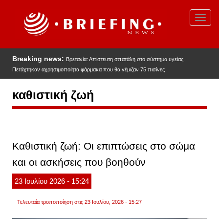
Παράκαμψη
προς
Toggl
το
navig
κυρίως
περιεχόμενο
Breaking news:
Βρετανία: Απίστευτη σπατάλη στο σύστημα υγείας.
Πετάχτηκαν αχρησιμοποίητα φάρμακα που θα γέμιζαν 75 πισίνες
καθιστική ζωή
Καθιστική ζωή: Οι επιπτώσεις στο σώμα
και οι ασκήσεις που βοηθούν
23
Ιουλίου
2026
- 15:24
Τελευταία τροποποίηση στις 23 Ιουλίου, 2026 - 15:27