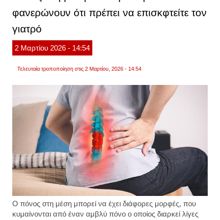
ασκήσ
φανερώνουν ότι πρέπει να επισκφτείτε τον
για
να
γιατρό
ξεκιν
γυμνα
στο
2
Μαρτίου
2026
- 14:54
σπίτι.
βίντεο
Τελευταία τροποποίηση στις 2 Μαρτίου, 2026 - 14:54
Ο πόνος στη μέση μπορεί να έχει διάφορες μορφές, που
κυμαίνονται από έναν αμβλύ πόνο ο οποίος διαρκεί λίγες