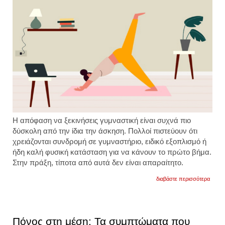
Η απόφαση να ξεκινήσεις γυμναστική είναι συχνά πιο
δύσκολη από την ίδια την άσκηση. Πολλοί πιστεύουν ότι
χρειάζονται συνδρομή σε γυμναστήριο, ειδικό εξοπλισμό ή
ήδη καλή φυσική κατάσταση για να κάνουν το πρώτο βήμα.
Στην πράξη, τίποτα από αυτά δεν είναι απαραίτητο.
για
διαβάστε περισσότερα
αλλάξ
τρόπο
ζωής:
οι
5
Πόνος στη μέση: Τα συμπτώματα που
απλές