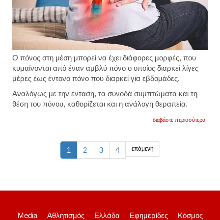
Ο πόνος στη μέση μπορεί να έχει διάφορες μορφές, που
κυμαίνονται από έναν αμβλύ πόνο ο οποίος διαρκεί λίγες
μέρες έως έντονο πόνο που διαρκεί για εβδομάδες.
Αναλόγως με την ένταση, τα συνοδά συμπτώματα και τη
θέση του πόνου, καθορίζεται και η ανάλογη θεραπεία.
για
διαβάστε περισσότερα
πόνοι
στη
μέση:
τα
επόμενη
1
2
3
4
συμπ
που
δείχν
ότι
πρέπε
να
πάτε
στον
γιατρό
Media
Αθλητισμός
Ελλάδα
Εφημερίδες
Κόσμος