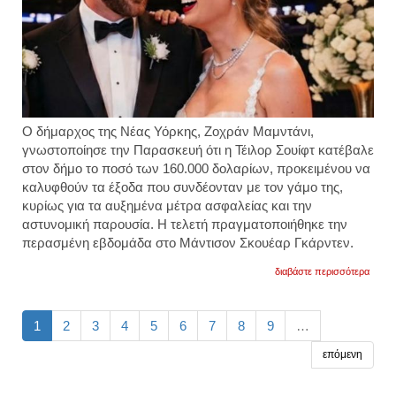
Ο δήμαρχος της Νέας Υόρκης, Ζοχράν Μαμντάνι,
γνωστοποίησε την Παρασκευή ότι η Τέιλορ Σουίφτ κατέβαλε
στον δήμο το ποσό των 160.000 δολαρίων, προκειμένου να
καλυφθούν τα έξοδα που συνδέονταν με τον γάμο της,
κυρίως για τα αυξημένα μέτρα ασφαλείας και την
αστυνομική παρουσία. Η τελετή πραγματοποιήθηκε την
περασμένη εβδομάδα στο Μάντισον Σκουέαρ Γκάρντεν.
για
διαβάστε περισσότερα
η
τέιλορ
σουίφ
πλήρ
1
2
3
4
5
6
7
8
9
…
160.0
δολάρ
επόμενη
στον
δήμο
της