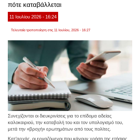
πότε καταβάλλεται
οι
ημερο
11
Ιουλίου
2026
- 16:24
Τελευταία τροποποίηση στις 11 Ιουλίου, 2026 - 16:27
Συνεχίζονται οι διευκρινίσεις για το επίδομα αδείας
καλοκαιριού, την καταβολή του και τον υπολογισμό του,
μετά την «βροχή» ερωτημάτων από τους πολίτες.
Κατ’αρχάς, οι εργαζόμενοι που κάνουν χρήση της ετήσιας