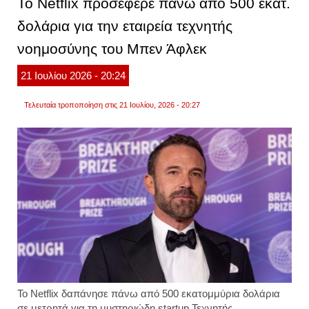
Το Netflix προσέφερε πάνω από 500 εκατ.
των
βοηθ
δολάρια για την εταιρεία τεχνητής
σε
τρίτεκ
νοημοσύνης του Μπεν Άφλεκ
και
πολύτ
οικογέ
21
Ιουλίου
2026
- 20:24
Τελευταία τροποποίηση στις 21 Ιουλίου, 2026 - 20:27
Το Netflix δαπάνησε πάνω από 500 εκατομμύρια δολάρια
σε μετρητά για τη μυστηριώδη startup Τεχνητής