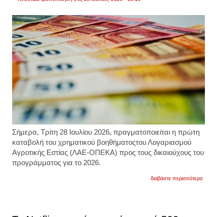
Σήμερα, Τρίτη 28 Ιουλίου 2026, πραγματοποιείται η πρώτη
καταβολή του
χρηματικού βοηθήματος
του
Λογαριασμού
Αγροτικής Εστίας (ΛΑΕ-ΟΠΕΚΑ)
προς του
ς δικαιούχους του
προγράμματος για το 2026.
για
διαβάστε περισσότερα
οπεκα
σήμερ
ξεκινά
η
καταβ