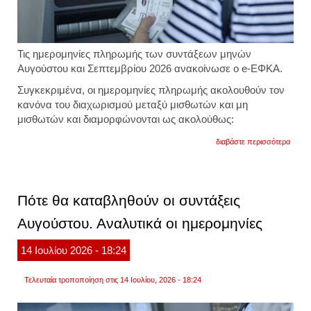
Τις ημερομηνίες πληρωμής των συντάξεων μηνών
Αυγούστου και Σεπτεμβρίου 2026 ανακοίνωσε ο e-ΕΦΚΑ.
Συγκεκριμένα, οι ημερομηνίες πληρωμής ακολουθούν τον
κανόνα του διαχωρισμού μεταξύ μισθωτών και μη
μισθωτών και διαμορφώνονται ως ακολούθως:
για
διαβάστε περισσότερα
πότε
θα
καταβ
οι
συντά
Πότε θα καταβληθούν οι συντάξεις
αυγού
και
Αυγούστου. Αναλυτικά οι ημερομηνίες
σεπτε
2026
14
Ιουλίου
2026
- 18:24
Τελευταία τροποποίηση στις 14 Ιουλίου, 2026 - 18:24