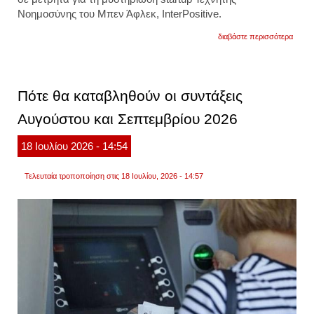
Νοημοσύνης του Μπεν Άφλεκ, InterPositive.
για
διαβάστε περισσότερα
το
netflix
προσ
πάνω
από
Πότε θα καταβληθούν οι συντάξεις
500
εκατ.
Αυγούστου και Σεπτεμβρίου 2026
δολάρ
για
την
18
Ιουλίου
2026
- 14:54
εταιρε
τεχνη
νοημο
Τελευταία τροποποίηση στις 18 Ιουλίου, 2026 - 14:57
του
μπεν
άφλεκ