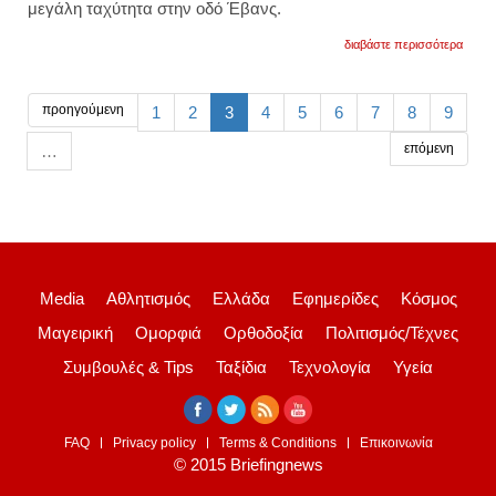
μεγάλη ταχύτητα στην οδό Έβανς.
για
διαβάστε περισσότερα
κρήτη
-
ηράκλ
αυτοκ
προηγούμενη
1
2
3
4
5
6
7
8
9
ξέφυγ
από
επόμενη
…
την
πορεί
του,
παρέ
27χρο
και
καρφ
σε
βιτρίν
Media
Αθλητισμός
Ελλάδα
Εφημερίδες
Κόσμος
κατασ
Μαγειρική
Ομορφιά
Ορθοδοξία
Πολιτισμός/Τέχνες
Συμβουλές & Tips
Ταξίδια
Τεχνολογία
Υγεία
FAQ
Privacy policy
Terms & Conditions
Επικοινωνία
© 2015 Briefingnews