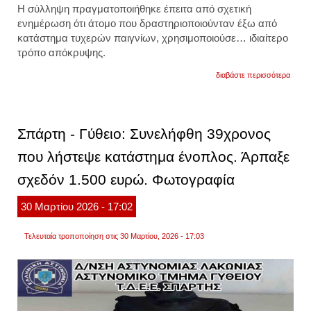
Η σύλληψη πραγματοποιήθηκε έπειτα από σχετική
ενημέρωση ότι άτομο που δραστηριοποιούνταν έξω από
κατάστημα τυχερών παιγνίων, χρησιμοποιούσε… ιδιαίτερο
τρόπο απόκρυψης.
για
διαβάστε περισσότερα
σύλλ
30χρο
αλλοδ
είχε
κατάσ
Σπάρτη - Γύθειο: Συνελήφθη 39χρονος
τυχερ
παιγν
που λήστεψε κατάστημα ένοπλος. Άρπαξε
και
πουλ
σχεδόν 1.500 ευρώ. Φωτογραφία
ναρκω
φωτογ
30
Μαρτίου
2026
- 17:02
Τελευταία τροποποίηση στις 30 Μαρτίου, 2026 - 17:03