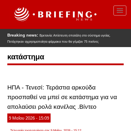
Παράκαμψη
προς
Toggl
το
navig
κυρίως
περιεχόμενο
Breaking news:
Βρετανία: Απίστευτη σπατάλη στο σύστημα υγείας.
Πετάχτηκαν αχρησιμοποίητα φάρμακα που θα γέμιζαν 75 πισίνες
κατάστημα
ΗΠΑ - Τενεσί: Τεράστια αρκούδα
προσπαθεί να μπεί σε κατάστημα για να
απολαύσει ρολά κανέλας .Βίντεο
9
Μαΐου
2026
- 15:09
Τελευταία τροποποίηση στις 9 Μαΐου, 2026 - 15:12