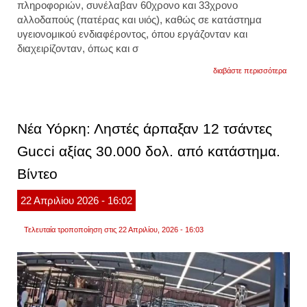
πληροφοριών, συνέλαβαν
60χρονο
και
33χρονο
αλλοδαπούς
(
πατέρας και υιός
), καθώς σε κατάστημα
υγειονομικού ενδιαφέροντος, όπου εργάζονταν και
διαχειρίζονταν, όπως και σ
για
διαβάστε περισσότερα
θεσσα
συνε
πατέρ
και
γιος
Νέα Υόρκη: Ληστές άρπαξαν 12 τσάντες
για
διακί
Gucci αξίας 30.000 δολ. από κατάστημα.
ναρκω
Βίντεο
22
Απριλίου
2026
- 16:02
Τελευταία τροποποίηση στις 22 Απριλίου, 2026 - 16:03