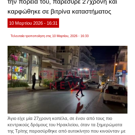
την πορεία του, παρέσυρε 27χρονη και
κατάσ
ένοπλ
καρφώθηκε σε βιτρίνα καταστήματος
άρπαξ
σχεδό
1.500
10
Μαρτίου
2026
- 16:31
ευρώ.
φωτογ
Τελευταία τροποποίηση στις 10 Μαρτίου, 2026 - 16:33
Άγιο είχε μία 27χρονη κοπέλα, σε έναν από τους πιο
κεντρικούς δρόμους του Ηρακλείου, όταν τα ξημερώματα
της Τρίτης παρασύρθηκε από αυτοκίνητο που κινούνταν με