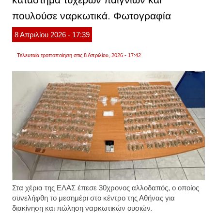
30.00
πουλούσε ναρκωτικά. Φωτογραφία
δολ.
από
κατάσ
8
Απριλίου
2026
- 17:39
βίντεο
Τελευταία τροποποίηση στις 8 Απριλίου, 2026 - 17:42
Στα χέρια της ΕΛΑΣ έπεσε 30χρονος αλλοδαπός, ο οποίος
συνελήφθη το μεσημέρι στο κέντρο της Αθήνας για
διακίνηση και πώληση ναρκωτικών ουσιών.