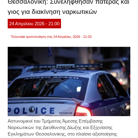
Θεσσαλονίκη: Συνελήφθησαν πατέρας και
προσπ
να
γιος για διακίνηση ναρκωτικών
μπεί
σε
κατάσ
24
Απριλίου
2026
- 21:00
για
να
απολα
Τελευταία τροποποίηση στις 24 Απριλίου, 2026 - 21:03
ρολά
κανέλ
.βίντε
Αστυνομικοί
του
Τμήματος Άμεσης Επέμβασης
Ναρκωτικών της Διεύθυνσης Δίωξης
και
Εξιχνίασης
Εγκλημάτων
Θεσσαλονίκης
, στο πλαίσιο αξιοποίησης