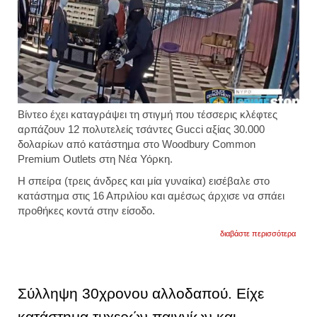
Βίντεο έχει καταγράψει τη στιγμή που τέσσερις κλέφτες
αρπάζουν 12 πολυτελείς τσάντες Gucci αξίας 30.000
δολαρίων από κατάστημα στο Woodbury Common
Premium Outlets στη Νέα Υόρκη.
Η σπείρα (τρεις άνδρες και μία γυναίκα) εισέβαλε στο
κατάστημα στις 16 Απριλίου και αμέσως άρχισε να σπάει
προθήκες κοντά στην είσοδο.
για
διαβάστε περισσότερα
νέα
υόρκη
ληστέ
άρπα
12
Σύλληψη 30χρονου αλλοδαπού. Είχε
τσάντ
gucci
κατάστημα τυχερών παιγνίων και
αξίας