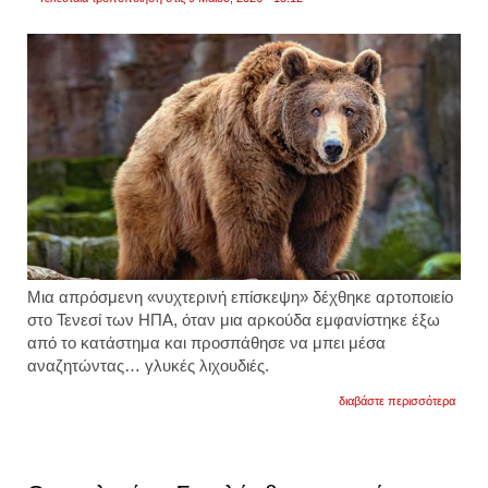
Μια απρόσμενη «νυχτερινή επίσκεψη» δέχθηκε αρτοποιείο
στο
Τενεσί των ΗΠΑ
, όταν μια αρκούδα εμφανίστηκε έξω
από το κατάστημα και προσπάθησε να μπει μέσα
αναζητώντας… γλυκές λιχουδιές.
για
διαβάστε περισσότερα
ηπα
-
τενεσί
τεράστ
αρκού