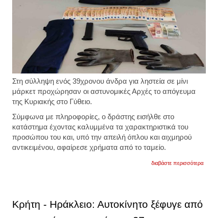
Στη σύλληψη ενός 39χρονου άνδρα για ληστεία σε μίνι
μάρκετ προχώρησαν οι αστυνομικές Αρχές το απόγευμα
της Κυριακής στο Γύθειο.
Σύμφωνα με πληροφορίες, ο δράστης εισήλθε στο
κατάστημα έχοντας καλυμμένα τα χαρακτηριστικά του
προσώπου του και, υπό την απειλή όπλου και αιχμηρού
αντικειμένου, αφαίρεσε χρήματα από το ταμείο.
για
διαβάστε περισσότερα
σπάρ
-
γύθειο
συνε
39χρο
Κρήτη - Ηράκλειο: Αυτοκίνητο ξέφυγε από
που
λήστε