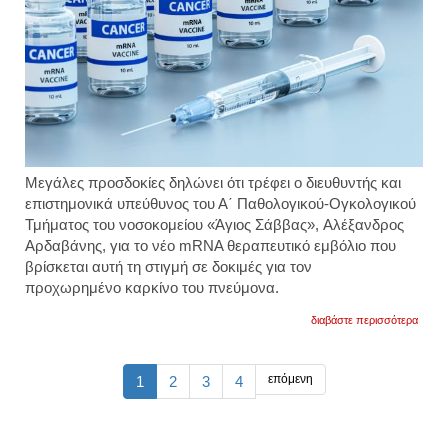
του
αγίου
σάββ
Μεγάλες προσδοκίες δηλώνει ότι τρέφει ο διευθυντής και
επιστημονικά υπεύθυνος του Α΄ Παθολογικού-Ογκολογικού
Τμήματος του νοσοκομείου «Άγιος Σάββας», Αλέξανδρος
Αρδαβάνης, για το νέο mRNA θεραπευτικό εμβόλιο που
βρίσκεται αυτή τη στιγμή σε δοκιμές για τον
προχωρημένο καρκίνο του πνεύμονα.
για
διαβάστε περισσότερα
νέο
ελπιδ
mrna
θεραπ
επόμενη
1
2
3
4
εμβόλ
για
τον
καρκί