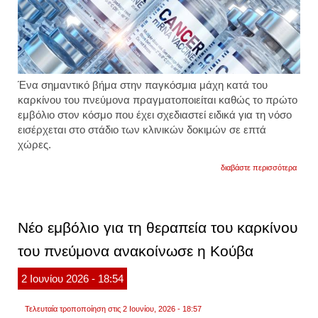
Ένα σημαντικό βήμα στην παγκόσμια μάχη κατά του
καρκίνου του πνεύμονα πραγματοποιείται καθώς το πρώτο
εμβόλιο στον κόσμο που έχει σχεδιαστεί ειδικά για τη νόσο
εισέρχεται στο στάδιο των κλινικών δοκιμών σε επτά
χώρες.
για
διαβάστε περισσότερα
ξεκιν
οι
δοκιμ
του
πρώτ
Νέο εμβόλιο για τη θεραπεία του καρκίνου
εμβολ
κατά
του πνεύμονα ανακοίνωσε η Κούβα
του
καρκί
του
2
Ιουνίου
2026
- 18:54
πνεύ
Τελευταία τροποποίηση στις 2 Ιουνίου, 2026 - 18:57