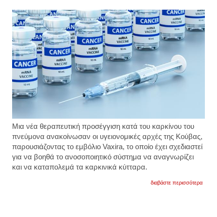
Μια νέα θεραπευτική προσέγγιση κατά του καρκίνου του
πνεύμονα ανακοίνωσαν οι υγειονομικές αρχές της Κούβας,
παρουσιάζοντας το εμβόλιο Vaxira, το οποίο έχει σχεδιαστεί
για να βοηθά το ανοσοποιητικό σύστημα να αναγνωρίζει
και να καταπολεμά τα καρκινικά κύτταρα.
για
διαβάστε περισσότερα
νέο
εμβόλ
για
τη
θεραπ