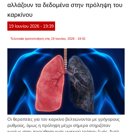
αλλάζουν τα δεδομένα στην πρόληψη του
ατμίσ
με
καρκίνου
σοβαρ
παθήσ
όπως
19
Ιουνίου
2026
- 19:39
ο
καρκί
του
Τελευταία τροποποίηση στις 19 Ιουνίου, 2026 - 19:42
πνεύ
Οι θεραπείες για τον καρκίνο βελτιώνονται με γρήγορους
ρυθμούς, όμως η πρόληψη μέχρι σήμερα στηριζόταν
κυρίως στην προώθηση ενός υγιεινού τρόπου ζωής. Αυτό