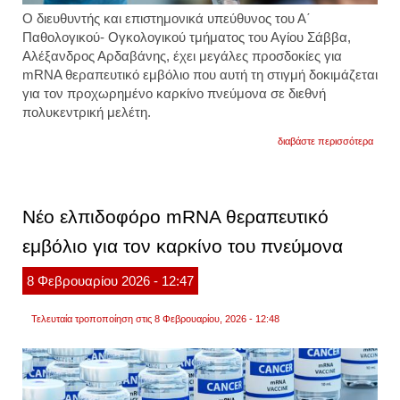
Ο διευθυντής και επιστημονικά υπεύθυνος του Α΄
Παθολογικού- Ογκολογικού τμήματος του Αγίου Σάββα,
Αλέξανδρος Αρδαβάνης, έχει μεγάλες προσδοκίες για
mRNA θεραπευτικό εμβόλιο που αυτή τη στιγμή δοκιμάζεται
για τον προχωρημένο καρκίνο πνεύμονα σε διεθνή
πολυκεντρική μελέτη.
για
διαβάστε περισσότερα
«μεγά
οι
προσδ
για
το
Νέο ελπιδοφόρο mRNA θεραπευτικό
mrna
εμβόλ
εμβόλιο για τον καρκίνο του πνεύμονα
για
τον
καρκί
8
Φεβρουαρίου
2026
- 12:47
του
πνεύμ
τι
Τελευταία τροποποίηση στις 8 Φεβρουαρίου, 2026 - 12:48
αναφέ
ο
διευθ
του
ογκολ
τμήμα