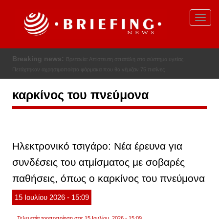
Παράκαμψη
προς
Toggl
το
navig
κυρίως
περιεχόμενο
Breaking news:
Βρετανία: Απίστευτη σπατάλη στο σύστημα υγείας.
Πετάχτηκαν αχρησιμοποίητα φάρμακα που θα γέμιζαν 75 πισίνες
καρκίνος του πνεύμονα
Ηλεκτρονικό τσιγάρο: Νέα έρευνα για
συνδέσεις του ατμίσματος με σοβαρές
παθήσεις, όπως ο καρκίνος του πνεύμονα
15
Ιουλίου
2026
- 15:09
Τελευταία τροποποίηση στις 15 Ιουλίου, 2026 - 15:09