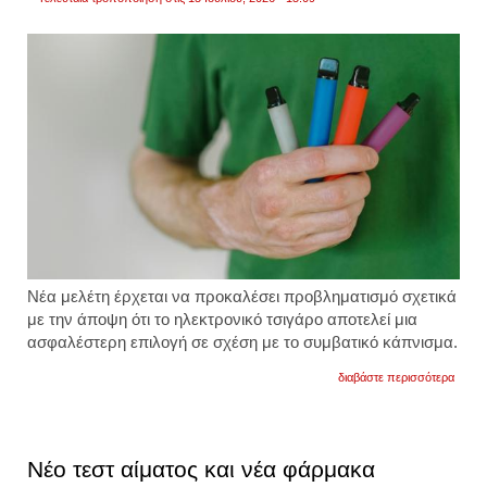
Νέα μελέτη έρχεται να προκαλέσει προβληματισμό σχετικά
με την άποψη ότι το ηλεκτρονικό τσιγάρο αποτελεί μια
ασφαλέστερη επιλογή σε σχέση με το συμβατικό κάπνισμα.
για
διαβάστε περισσότερα
ηλεκτ
τσιγάρ
νέα
έρευν
για
Νέο τεστ αίματος και νέα φάρμακα
συνδέ
του