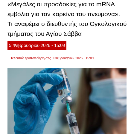
«Μεγάλες οι προσδοκίες για το mRNA
του
καρκί
εμβόλιο για τον καρκίνο του πνεύμονα».
του
πνεύ
Τι αναφέρει ο διευθυντής του Ογκολογικού
ανακο
η
κούβα
τμήματος του Αγίου Σάββα
9
Φεβρουαρίου
2026
- 15:09
Τελευταία τροποποίηση στις 9 Φεβρουαρίου, 2026 - 15:09