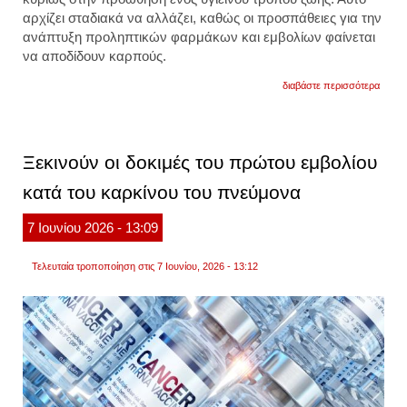
αρχίζει σταδιακά να αλλάζει, καθώς οι προσπάθειες για την
ανάπτυξη προληπτικών φαρμάκων και εμβολίων φαίνεται
να αποδίδουν καρπούς.
για
διαβάστε περισσότερα
νέο
τεστ
αίματο
και
νέα
Ξεκινούν οι δοκιμές του πρώτου εμβολίου
φάρμ
αλλάζ
κατά του καρκίνου του πνεύμονα
τα
δεδομ
στην
7
Ιουνίου
2026
- 13:09
πρόλ
του
καρκί
Τελευταία τροποποίηση στις 7 Ιουνίου, 2026 - 13:12